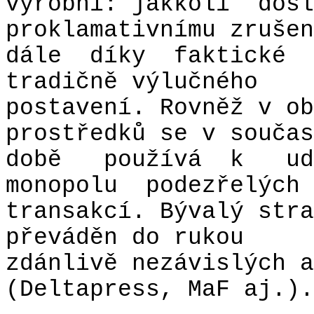
výrobní: jakkoli
došl
proklamativnímu zrušen
dále
díky
faktické
tradičně výlučného
postavení. Rovněž v ob
prostředků se v součas
době
používá
k
ud
monopolu
podezřelých
transakcí. Bývalý stra
převáděn do rukou
zdánlivě nezávislých a
(Deltapress, MaF aj.).