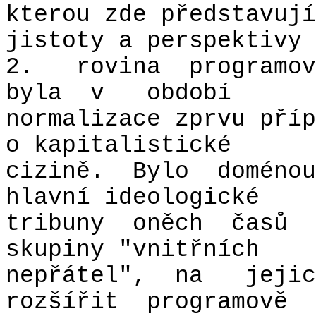
kterou zde představují
jistoty a perspektivy 
2.
rovina
programov
byla
v
období
normalizace zprvu příp
o kapitalistické
cizině.
Bylo
doménou
hlavní ideologické
tribuny
oněch
časů
skupiny "vnitřních
nepřátel",
na
jejic
rozšířit
programově