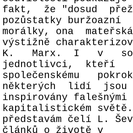
fakt,
že "dosud
přež
pozůstatky buržoazní
morálky, ona
mateřská
výstižně charakterizov
K.
Marx.
I
v
so
jednotlivci,
kteří
společenskému
pokrok
některých
lidí
jsou
inspirovány falešnými 
kapitalistickém světě.
představám čelí L. Šev
článků o životě v