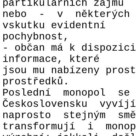
partikulárních zájmů
nebo
-
v
některých
vskutku evidentní
pochybnost,
- občan má k dispozici
informace, které
jsou mu nabízeny prost
prostředků.
Poslední
monopol
se
Československu
vyvíjí
naprosto
stejným
smě
transformují
i
monop