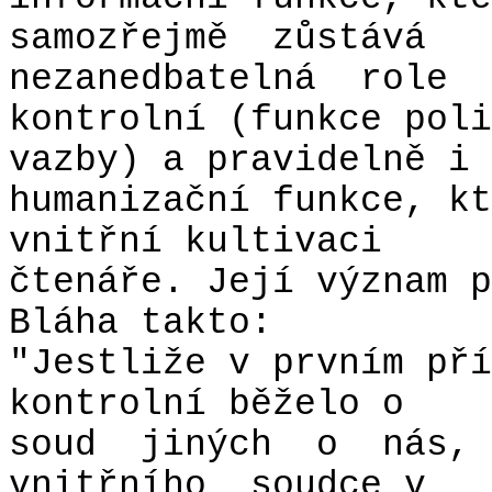
samozřejmě
zůstává
nezanedbatelná
role
kontrolní (funkce poli
vazby) a pravidelně i
humanizační funkce, kt
vnitřní kultivaci
čtenáře. Její význam p
Bláha takto:
"Jestliže v prvním pří
kontrolní běželo o
soud
jiných
o
nás,
vnitřního
soudce v