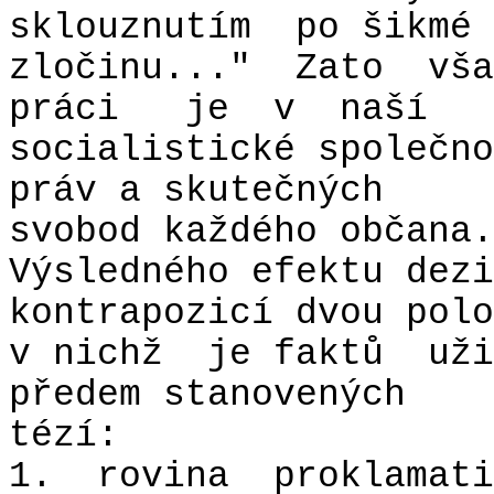
sklouznutím
po šikmé 
zločinu..."
Zato
vša
práci
je
v
naší
socialistické společno
práv a skutečných
svobod každého občana.
Výsledného efektu dezi
kontrapozicí dvou polo
v nichž
je faktů
uži
předem stanovených
tézí:
1.
rovina
proklamati