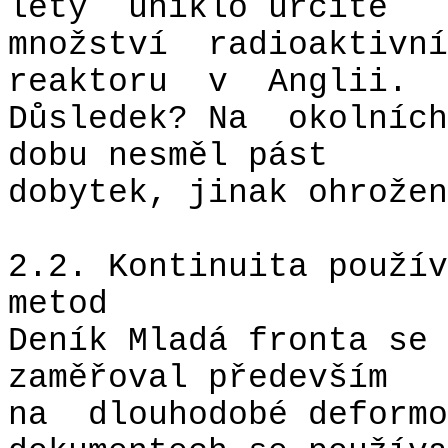
lety
uniklo určité
množství
radioaktivní
reaktoru
v
Anglii.
Důsledek? Na
okolních
dobu nesměl pást
dobytek, jinak ohrožen
2.2. Kontinuita použív
metod
Deník Mladá fronta se
zaměřoval především
na
dlouhodobé deformo