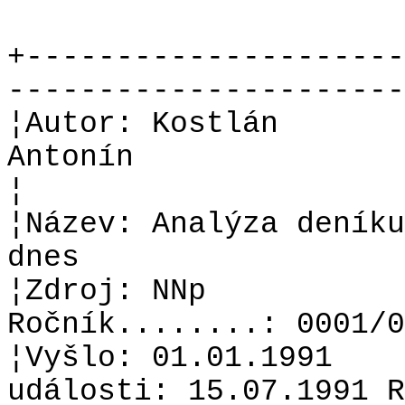
+---------------------
----------------------
¦Autor: Kostlán
Antonín
¦
¦Název: Analýza deníku
dnes
¦Zdroj: NNp
Ročník........: 0001/0
¦Vyšlo: 01.01.1991
události: 15.07.1991 R