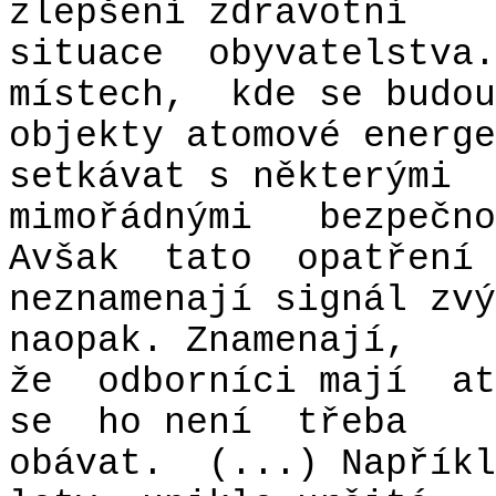
zlepšení zdravotní
situace
obyvatelstva.
místech,
kde se budou
objekty atomové energe
setkávat s některými
mimořádnými
bezpečno
Avšak
tato
opatření
neznamenají signál zvý
naopak. Znamenají,
že
odborníci mají
at
se
ho není
třeba
obávat.
(...) Napříkl