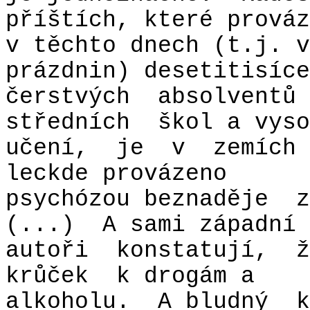
příštích, které prováz
v těchto dnech (t.j. v
prázdnin) desetitisíce
čerstvých
absolventů 
středních
škol a vyso
učení,
je
v
zemích
leckde provázeno
psychózou beznaděje
z
(...)
A sami západní
autoři
konstatují,
ž
krůček
k drogám a
alkoholu.
A bludný
k