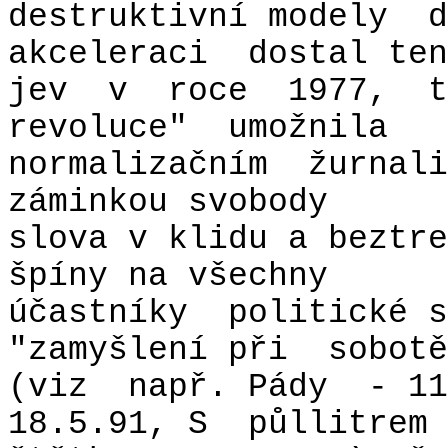
destruktivní modely
d
akceleraci
dostal ten
jev
v
roce
1977,
t
revoluce"
umožnila
normalizačním
žurnali
záminkou svobody
slova v klidu a beztre
špíny na všechny
účastníky
politické s
"zamyšlení při
sobotě
(viz
např. Pády
- 11
18.5.91, S
půllitrem 