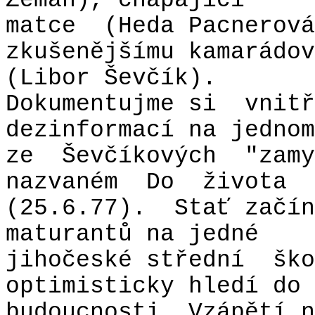
Zeman), chápající
matce
(Heda Pacnerová
zkušenějšímu kamarádov
(Libor Ševčík).
Dokumentujme si
vnitř
dezinformací na jednom
ze
Ševčíkových
"zamy
nazvaném
Do
života
(25.6.77).
Stať začín
maturantů na jedné
jihočeské střední
ško
optimisticky hledí do
budoucnosti. Vzápětí n