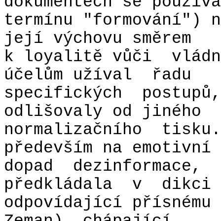
dokumentech se používa
termínu "formování") n
její výchovu směrem
k loyalitě vůči
vládn
účelům užíval
řadu
specifických
postupů,
odlišovaly od jiného
normalizačního
tisku.
především na emotivní
dopad
dezinformace,
předkládala
v
dikci
odpovídající přísnému 