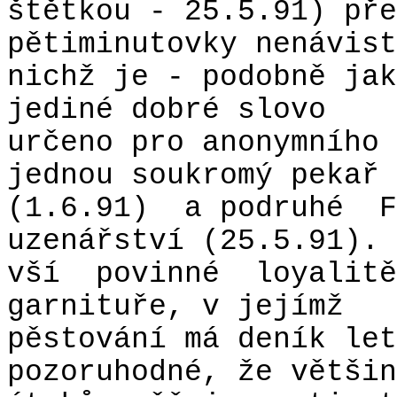
štětkou - 25.5.91) pře
pětiminutovky nenávist
nichž je - podobně jak
jediné dobré slovo
určeno pro anonymního 
jednou soukromý pekař
(1.6.91)
a podruhé
F
uzenářství (25.5.91). 
vší
povinné
loyalitě
garnituře, v jejímž
pěstování má deník let
pozoruhodné, že většin