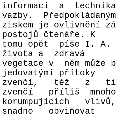
informací
a
technika
vazby.
Předpokládaným
ziskem je ovlivnění zá
postojů čtenáře. K
tomu opět
píše I. A.
života a
zdravá
vegetace v
něm může b
jedovatými přítoky
zvenčí,
též
z
ti
zvenčí
příliš
mnoho
korumpujících
vlivů,
snadno
obviňovat