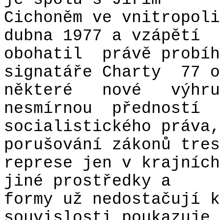
Cichoněm ve vnitropoli
dubna 1977 a vzápětí
obohatil
právě probíh
signatáře Charty
77 o
některé
nové
výhru
nesmírnou
předností
socialistického práva,
porušování zákonů tres
represe jen v krajních
jiné prostředky a
formy už nedostačují k
souvislosti poukazuje 