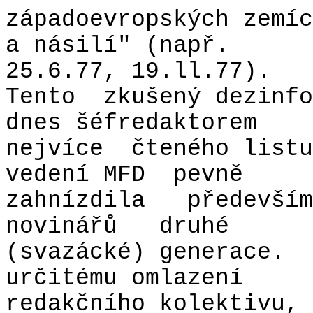
západoevropských zemíc
a násilí" (např.
25.6.77, 19.ll.77).
Tento
zkušený dezinfo
dnes šéfredaktorem
nejvíce
čteného listu
vedení MFD
pevně
zahnízdila
především
novinářů
druhé
(svazácké) generace.
určitému omlazení
redakčního kolektivu, 