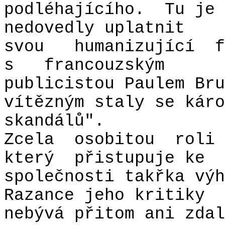
podléhajícího.
Tu je
nedovedly uplatnit
svou
humanizující
f
s
francouzským
publicistou Paulem Bru
vítězným staly se káro
skandálů".
Zcela
osobitou
roli
který
přistupuje ke
společnosti takřka výh
Razance jeho kritiky
nebývá přitom ani zdal