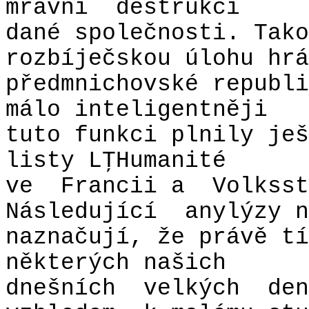
mravní
destrukci
dané společnosti. Tako
rozbíječskou úlohu hrá
předmnichovské republi
málo inteligentněji
tuto funkci plnily ješ
listy LŢHumanité
ve
Francii a
Volksst
Následující
anylýzy n
naznačují, že právě tí
některých našich
dnešních
velkých
den