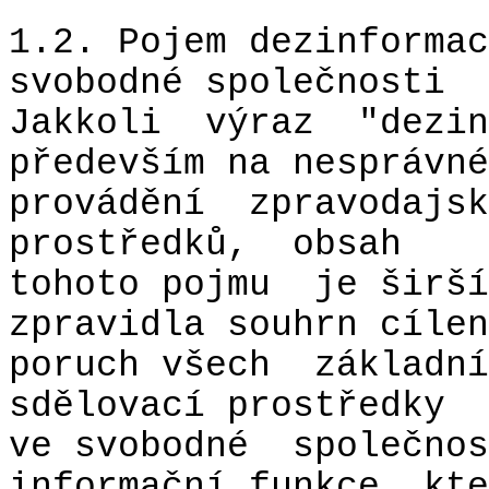
1.2. Pojem dezinformac
svobodné společnosti
Jakkoli
výraz
"dezin
především na nesprávné
provádění
zpravodajsk
prostředků,
obsah
tohoto pojmu
je širší
zpravidla souhrn cílen
poruch všech
základní
sdělovací prostředky
ve svobodné
společnos
informační funkce, kte