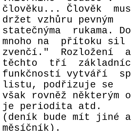
člověku... Člověk
mus
držet vzhůru pevným
statečnýma
rukama. Do
mnoho na
přítoku sil
zvenčí."
Rozložení
a
těchto
tří
základníc
funkčností vytváří
sp
listu, podřizuje se
však rovněž některým o
je periodita atd.
(deník bude mít jiné a
měsíčník).