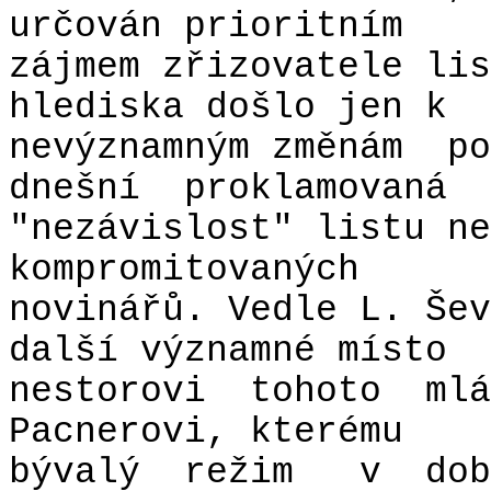
určován prioritním
zájmem zřizovatele lis
hlediska došlo jen k
nevýznamným změnám
po
dnešní
proklamovaná
"nezávislost" listu ne
kompromitovaných
novinářů. Vedle L. Šev
další významné místo
nestorovi
tohoto
mlá
Pacnerovi, kterému
bývalý
režim
v
dob