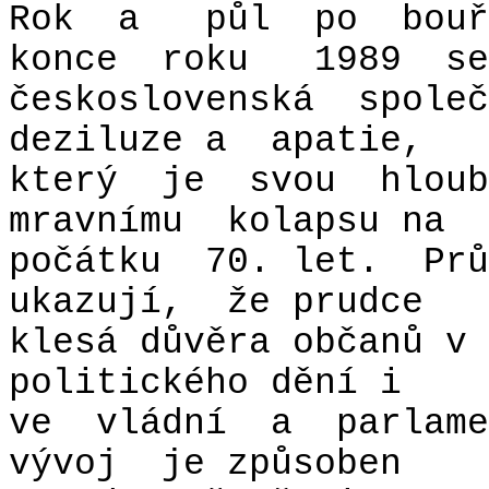
Rok
a
půl
po
bou
konce
roku
1989
se
československá
společ
deziluze a
apatie,
který
je
svou
hloub
mravnímu
kolapsu na
počátku
70. let.
Prů
ukazují,
že prudce
klesá důvěra občanů v 
politického dění i
ve
vládní
a
parlame
vývoj
je způsoben