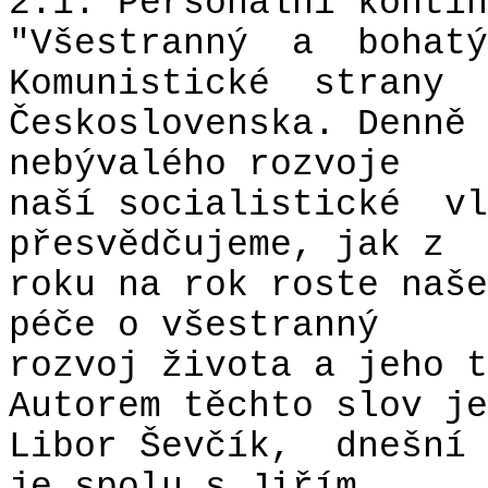
2.1. Personální kontin
"Všestranný
a
bohatý
Komunistické
strany
Československa. Denně 
nebývalého rozvoje
naší socialistické
vl
přesvědčujeme, jak z
roku na rok roste naše
péče o všestranný
rozvoj života a jeho t
Autorem těchto slov je
Libor Ševčík,
dnešní 
je spolu s Jiřím