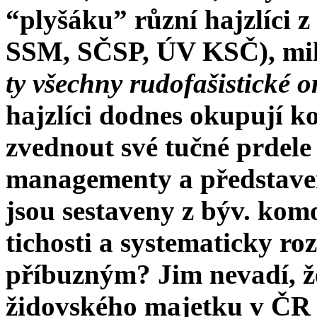
“plyšáku” různí hajzlíci
SSM, SČSP, ÚV KSČ), mil
ty všechny rudofašistické 
hajzlíci dodnes okupují ko
zvednout své tučné prdele 
managementy a představen
jsou sestaveny z býv. kom
tichosti a systematicky r
příbuzným? Jim nevadí, ž
židovského majetku v Č