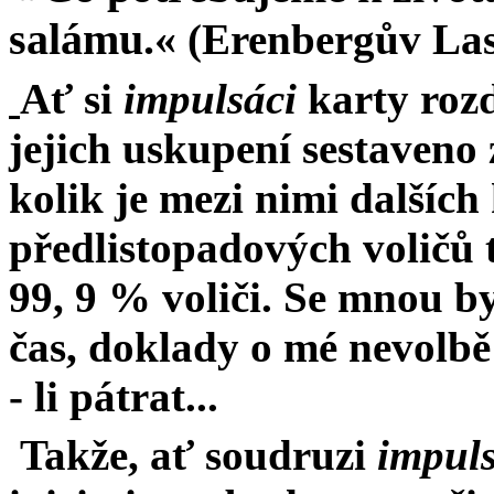
salámu.«
(Erenbergův Las
Ať si
impulsáci
karty roz
jejich uskupení sestaveno z
kolik je mezi nimi dalších
předlistopadových voličů t
99, 9 % voliči. Se mnou b
čas, doklady o mé nevolbě
- li pátrat...
Takže, ať soudruzi
impuls