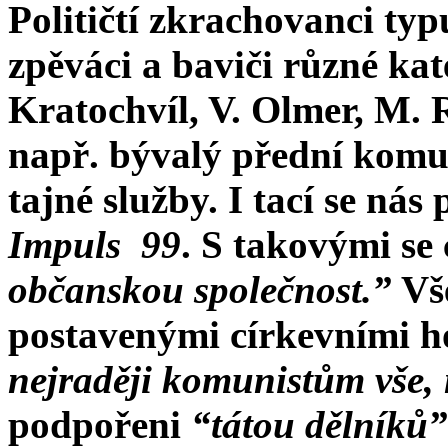
Političtí zkrachovanci typ
zpěváci a baviči různé kat
Kratochvíl, V. Olmer, M. R
např. bývalý přední komun
tajné služby. I tací se nás 
Impuls
99
. S takovými se
občanskou společnost.”
Vš
postavenými církevními h
nejraději komunistům vše, n
podpořeni
“tátou dělníků”