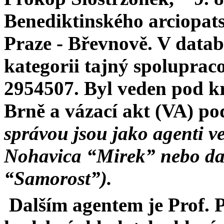
Benediktinského arciopatst
Praze - Břevnově. V data
kategorii tajný spolupraco
2954507. Byl veden pod k
Brně a vázací akt (VA) po
správou jsou jako agenti v
Nohavica “Mirek” nebo dal
“Samorost”).
Dalším agentem je Prof. P