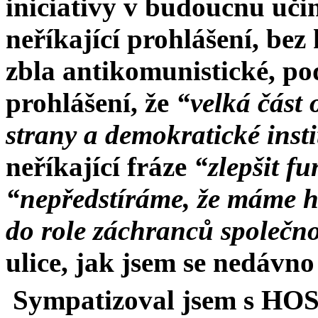
iniciativy v budoucnu učin
neříkající prohlášení, bez 
zbla antikomunistické, po
prohlášení, že
“velká část 
strany a demokratické insti
neříkající fráze
“zlepšit fu
“nepředstíráme, že máme h
do role záchranců společn
ulice, jak jsem se nedávno 
Sympatizoval jsem s HO