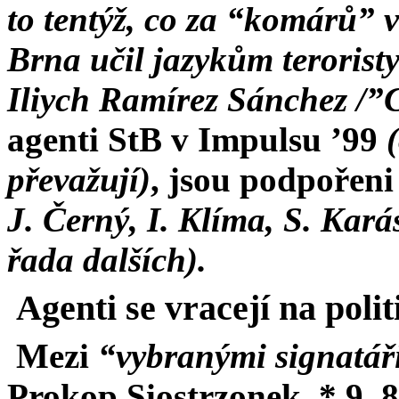
to tentýž, co za “komárů”
Brna učil jazykům teroristy
Iliych Ramírez Sánchez /”
agenti StB v Impulsu ’99
převažují)
, jsou podpořen
J. Černý, I. Klíma, S. Kar
řada dalších).
Agenti se vracejí na polit
Mezi
“vybranými signatář
Prokop Siostrzonek, * 9. 8