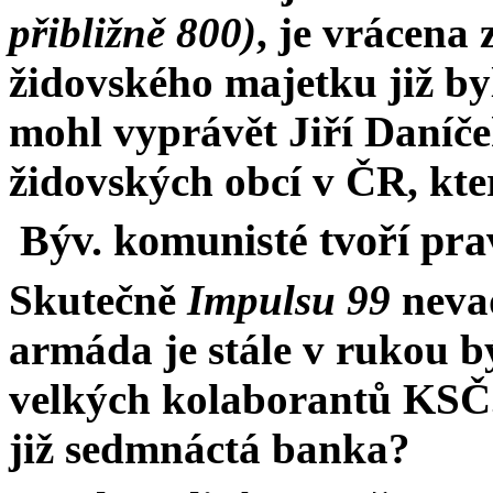
přibližně 800)
, je vrácena
židovského majetku již by
mohl vyprávět Jiří Daníč
židovských obcí v ČR, kt
Býv. komunisté tvoří pra
Skutečně
Impulsu 99
nevad
armáda je stále v rukou b
velkých kolaborantů KSČ.
již sedmnáctá banka?