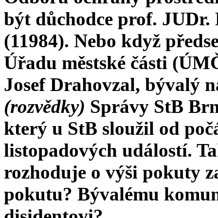
být důchodce prof. JUDr. 
(11984). Nebo když předs
Úřadu městské části (ÚMČ
Josef Drahovzal, bývalý n
(rozvědky)
Správy StB Brn
který u StB sloužil od po
listopadových událostí. T
rozhoduje o výši pokuty z
pokutu? Bývalému komunis
disidentovi?