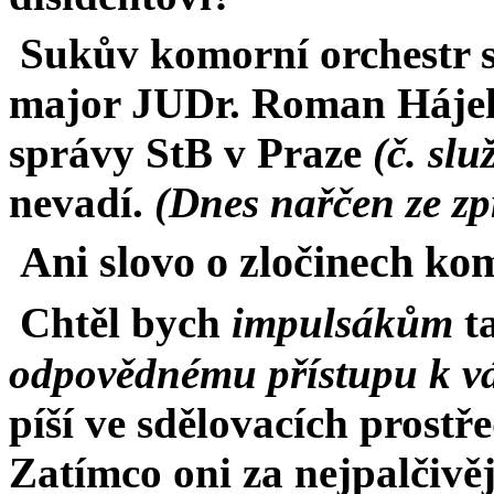
Sukův komorní orchestr s 
major JUDr. Roman Hájek,
správy StB v Praze
(č. sl
nevadí.
(Dnes nařčen ze zp
Ani slovo o zločinech ko
Chtěl bych
impulsákům
t
odpovědnému přístupu k 
píší ve sdělovacích prostř
Zatímco oni za nejpalčivěj