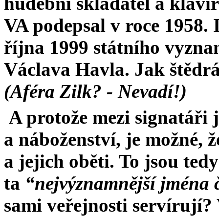
hudební skladatel a klavíri
VA podepsal v roce 1958. 
října 1999 státního vyzn
Václava Havla. Jak štědrá
(Aféra Zilk? - Nevadí!)
A protože mezi signatáři j
a náboženství, je možné, ž
a jejich oběti. To jsou tedy
ta
“nejvýznamnější jména č
sami veřejnosti servírují