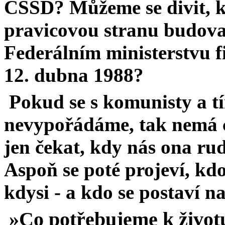
ČSSD? Můžeme se divit, k
pravicovou stranu budoval
Federálním ministerstvu 
12. dubna 1988?
Pokud se s komunisty a t
nevypořádáme, tak nemá c
jen čekat, kdy nás ona r
Aspoň se poté projeví, kd
kdysi - a kdo se postaví na
»Co potřebujeme k život