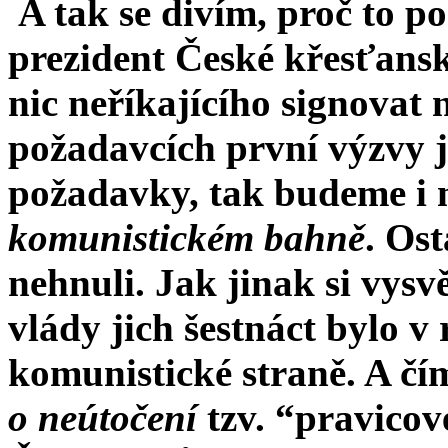
A tak se divím, proč to p
prezident České křesťansk
nic neříkajícího signovat n
požadavcích první výzvy 
požadavky, tak budeme i 
komunistickém bahně
. Os
nehnuli. Jak jinak si vysvě
vlády jich šestnáct bylo v
komunistické straně. A č
o neútočení
tzv. “pravico