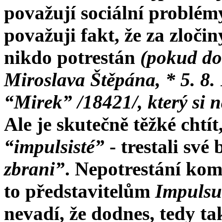
považují sociální problémy
považuji fakt, že za zloč
nikdo potrestán
(pokud do
Miroslava Štěpána, * 5. 8.
“Mirek” /18421/, který si 
Ale je skutečně těžké chtí
“impulsisté”
- trestali své
zbrani”
. Nepotrestání kom
to představitelům
Impulsu
nevadí, že dodnes, tedy t