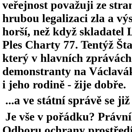
veřejnost považuji ze stra
hrubou legalizaci zla a vý
horší, než když skladatel 
Ples Charty 77. Tentýž Št
který v hlavních zprávách
demonstranty na Václaváku
i jeho rodině - žije dobře.
...a ve státní správě se již
Je vše v pořádku? Právní
Odboru ochrany prostředí