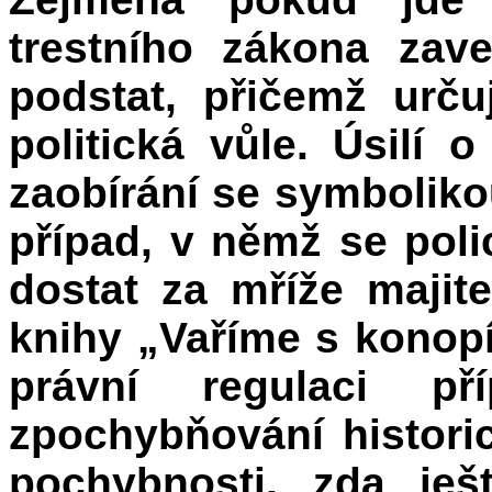
trestního zákona zav
podstat, přičemž urč
politická vůle. Úsilí 
zaobírání se symbolik
případ, v němž se polic
dostat za mříže majite
knihy „Vaříme s konop
právní regulaci př
zpochybňování histori
pochybnosti, zda je