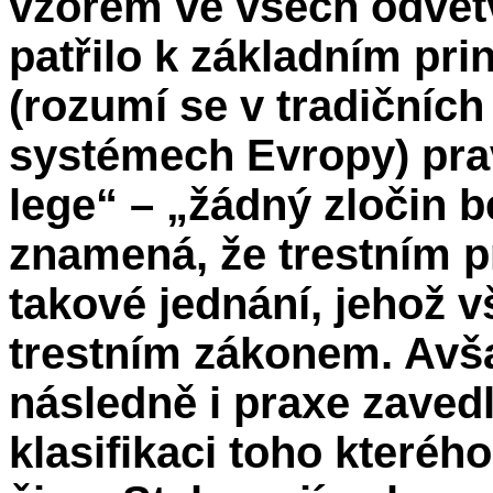
vzorem ve všech odvětv
patřilo k základním pri
(rozumí se v tradičníc
systémech Evropy) pra
lege“ – „žádný zločin b
znamená, že trestním p
takové jednání, jehož 
trestním zákonem. Avša
následně i praxe zaved
klasifikaci toho kteréh