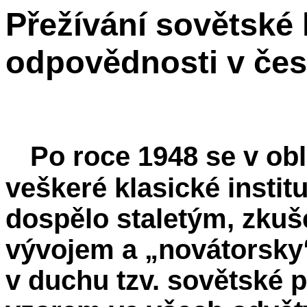
Přežívání sovětské 
odpovědnosti v če
Po roce 1948 se v obl
veškeré klasické instit
dospělo staletým, zku
vývojem a „novátorsky
v duchu tzv. sovětské pr