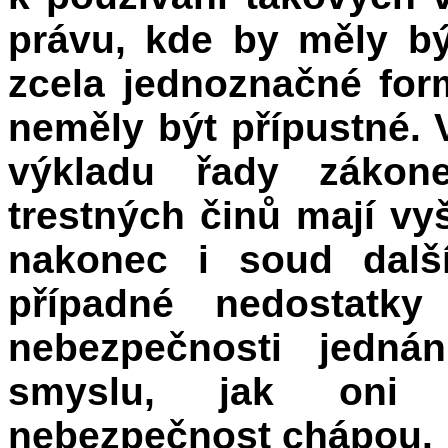
právu, kde by měly bý
zcela jednoznačné for
neměly být přípustné. 
výkladu řady zákon
trestných činů mají vyš
nakonec i soud další
případné nedostatk
nebezpečnosti jedná
smyslu, jak oni 
nebezpečnost chápou.