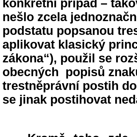
konkrétní případ – tako
nešlo zcela jednoznač
podstatu popsanou tre
aplikovat klasický prin
zákona“), použil se roz
obecných
popisů znak
trestněprávní postih do
se jinak postihovat ned