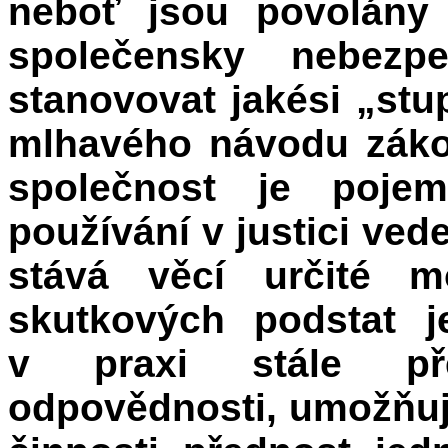
neboť jsou povolány 
společensky nebezp
stanovovat jakési „stu
mlhavého návodu záko
společnost je pojem
používání v justici ved
stává věcí určité m
skutkových podstat j
v praxi stále pře
odpovědnosti, umožňujíc