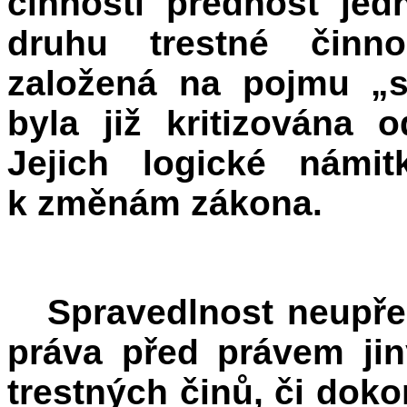
činnosti přednost je
druhu trestné činno
založená na pojmu „s
byla již kritizována 
Jejich logické námi
k změnám zákona.
Spravedlnost neupř
práva před právem ji
trestných činů, či dok