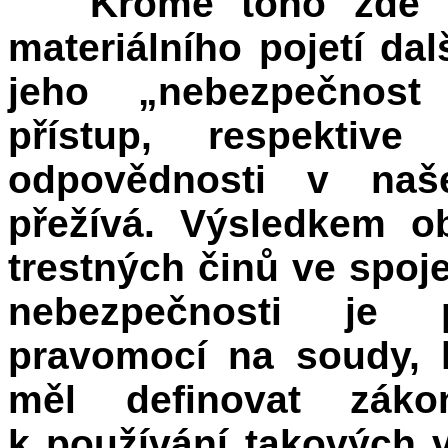
Kromě toho zde 
materiálního pojetí dal
jeho „nebezpečnost
přístup, respektive
odpovědnosti v naš
přežívá. Výsledkem o
trestných činů ve spoj
nebezpečnosti je p
pravomocí na soudy, k
měl definovat záko
k používání takových v