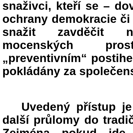
snaživci, kteří se – do
ochrany demokracie či 
snažit zavděčit n
mocenských pro
„preventivním“ postih
pokládány za společen
Uvedený přístup j
další průlomy do tradič
Zejména pokud jde 