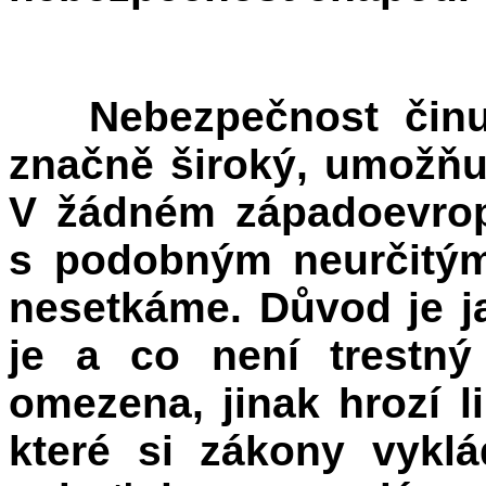
Nebezpečnost čin
značně široký, umožňuj
V žádném západoevro
s podobným neurčitým
nesetkáme. Důvod je j
je a co není trestný
omezena, jinak hrozí l
které si zákony vyklá