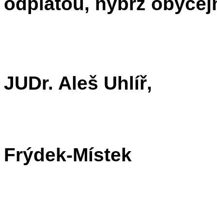
odplatou, nýbrž obyče
JUDr. Aleš Uhlíř,
Frýdek-Místek