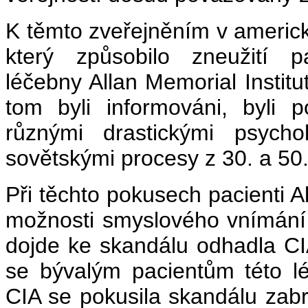
K těmto zveřejněním v americk
který způsobilo zneužití p
léčebny Allan Memorial Institu
tom byli informováni, byli
různými drastickými psycho
sovětskými procesy z 30. a 50. 
Při těchto pokusech pacienti Al
možnosti smyslového vnímání 
dojde ke skandálu odhadla CI
se bývalým pacientům této lé
CIA se pokusila skandálu zabr