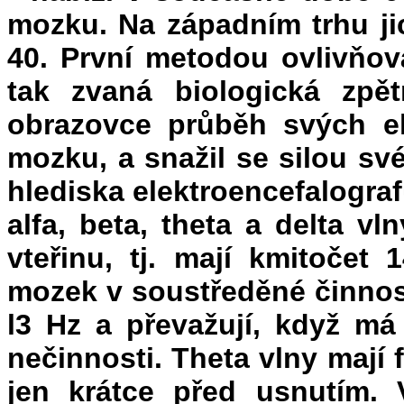
mozku. Na západním trhu jic
40. První metodou ovlivňov
tak zvaná biologická zpě
obrazovce průběh svých ele
mozku, a snažil se silou své
hlediska elektroencefalogra
alfa, beta, theta a delta vl
vteřinu, tj. mají kmitočet 
mozek v soustředěné činnost
l3 Hz a převažují, když má
nečinnosti. Theta vlny mají 
jen krátce před usnutím.