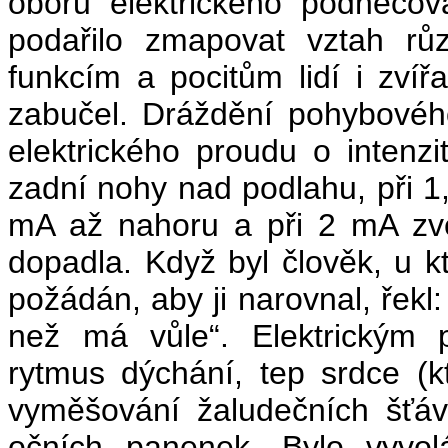
oboru elektrického podněco
podařilo zmapovat vztah rů
funkcím a pocitům lidí i zvíř
zabučel. Dráždění pohybovéh
elektrického proudu o intenzi
zadní nohy nad podlahu, při 1
mA až nahoru a při 2 mA zv
dopadla. Když byl člověk, u k
požádán, aby ji narovnal, řekl:
než má vůle“. Elektrickým 
rytmus dýchání, tep srdce (kt
vyměšování žaludečních šťáv, 
očních panenek. Bylo vyvol