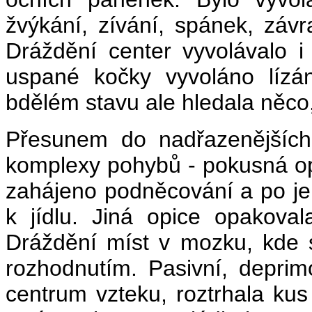
žvýkání, zívání, spánek, závr
Dráždění center vyvolávalo i
uspané kočky vyvoláno lízá
bdělém stavu ale hledala něco,
Přesunem do nadřazenějších
komplexy pohybů - pokusná opi
zahájeno podněcování a po je
k jídlu. Jiná opice opakoval
Dráždění míst v mozku, kde se
rozhodnutím. Pasivní, depri
centrum vzteku, roztrhala kus