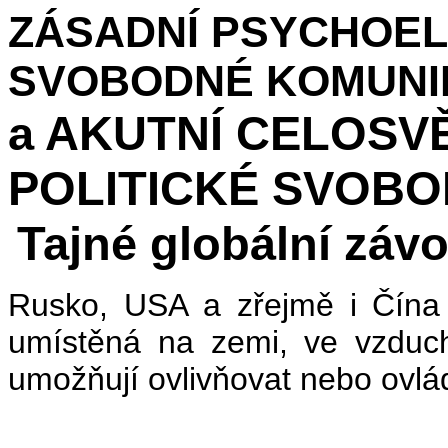
ZÁSADNÍ PSYCHOEL
SVOBODNÉ KOMUNI
a AKUTNÍ CELOSV
POLITICKÉ SVOBO
Tajné globální závo
Rusko, USA a zřejmě i Čína m
umístěná na zemi, ve vzduchu
umožňují ovlivňovat nebo ovlá