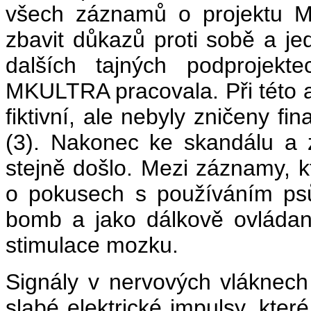
všech záznamů o projektu M
zbavit důkazů proti sobě a je
dalších tajných podprojekt
MKULTRA pracovala. Při této a
fiktivní, ale nebyly zničeny 
(3). Nakonec ke skandálu a 
stejně došlo. Mezi záznamy, k
o pokusech s používáním ps
bomb a jako dálkově ovládaný
stimulace mozku.
Signály v nervových vláknech
slabé elektrické impulsy, kter