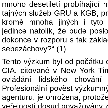
mnoho desetiletí probíhající
tajných služeb GRU a KGB, prác
kromě mnoha jiných i tyto 
jedince natolik, že bude posl
dokonce v rozporu s tak zákla
sebezáchovy?“ (1)
Tento výzkum byl od počátku co
CIA, citované v New York Ti
ovládání lidského chování 
Profesionální pověst výzkum
agenturu, je ohrožena, protož
veřejností dosud považovány z