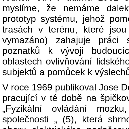
myslíme, že nemáme dalek
prototyp systému, jehož pom
trasách v terénu, které jsou
vymazáno) zahajuje práci s
poznatků k vývoji budoucí
oblastech ovlivňování lidské
subjektů a pomůcek k výslechů
V roce 1969 publikoval Jose De
pracující v té době na špičko
„Fyzikální ovládání mozku
společnosti „ (5), která shr