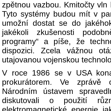
zpětnou vazbou. Kmitočty vln
Tyto systémy budou mít v pamě
umožní dostat se do jakéhok
jakékoli zkušenosti podobn
programy“ a píše, že techn
dispozici. Zcela vážnou otá
utajovanou vojenskou technolog
V roce 1986 se v USA konal
prokurátorem. Ve zprávě 
Národním ústavem spravedln
diskutovali o použití r
elektromagnetické energie ja