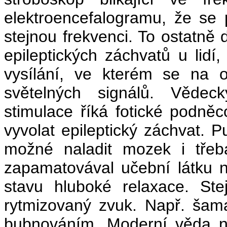
elektroencefalogramu, že se 
stejnou frekvenci. To ostatně
epileptických záchvatů u lidí,
vysílání, ve kterém se na o
světelných signálů. Věde
stimulace říká fotické podně
vyvolat epileptický záchvat. P
možné naladit mozek i třeb
zapamatovával učební látku n
stavu hluboké relaxace. St
rytmizovaný zvuk. Např. šam
bubnováním. Moderní věda naš