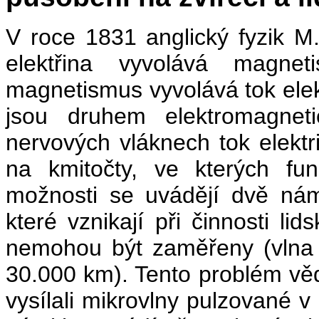
V roce 1831 anglický fyzik M
elektřina vyvolává magne
magnetismus vyvolává tok elek
jsou druhem elektromagnet
nervových vláknech tok elekt
na kmitočty, ve kterých fun
možnosti se uvádějí dvě námi
které vznikají při činnosti li
nemohou být zaměřeny (vlna 
30.000 km). Tento problém věd
vysílali mikrovlny pulzované v