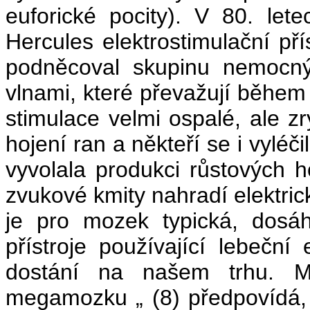
euforické pocity). V 80. lete
Hercules elektrostimulační př
podněcoval skupinu nemocný
vlnami, které převažují běhe
stimulace velmi ospalé, ale zr
hojení ran a někteří se i vyléč
vyvolala produkci růstových h
zvukové kmity nahradí elektrick
je pro mozek typická, dosáh
přístroje používající lebeční
dostání na našem trhu. M
megamozku „ (8) předpovídá,