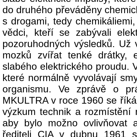
do druhého převáděny chemic
s drogami, tedy chemikáliemi
vědci, kteří se zabývali ele
pozoruhodných výsledků. Už 
mozků zvířat tenké drátky, e
slabého elektrického proudu.
které normálně vyvolávají smy
organismu. Ve zprávě o prá
MKULTRA v roce 1960 se říká:
výzkum technik a rozmístění
aby bylo možno ovlivňovat a
řediteli CIA v dubnu 1961 