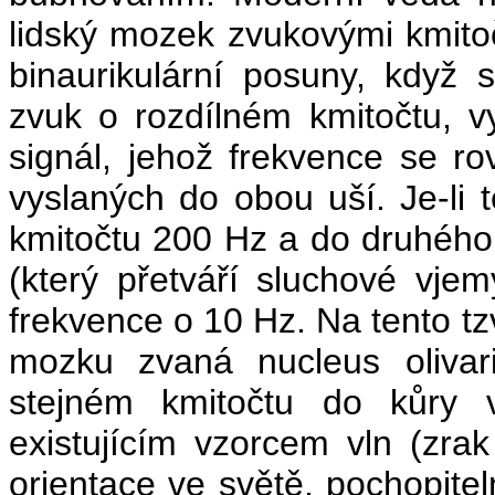
lidský mozek zvukovými kmitočt
binaurikulární posuny, když
zvuk o rozdílném kmitočtu, v
signál, jehož frekvence se r
vyslaných do obou uší. Je-li
kmitočtu 200 Hz a do druhého
(který přetváří sluchové vjem
frekvence o 10 Hz. Na tento tzv
mozku zvaná nucleus olivari
stejném kmitočtu do kůry 
existujícím vzorcem vln (zra
orientace ve světě, pochopitel