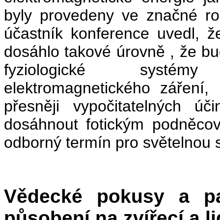
byly provedeny ve značné r
účastník konference uvedl, ž
dosáhlo takové úrovně , že b
fyziologické systémy
elektromagnetického záření
přesněji vypočitatelných ú
dosáhnout fotickým podněcov
odborný termín pro světelnou 
Vědecké pokusy a pat
působení na zvířecí a 