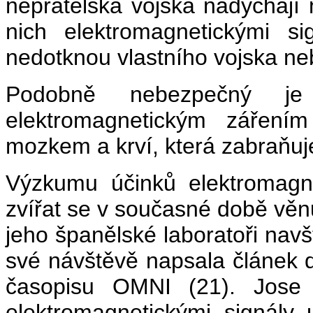
nepřátelská vojska nadýchají 
nich elektromagnetickými s
nedotknou vlastního vojska ne
Podobně nebezpečný je
elektromagnetickým záření
mozkem a krví, která zabraňuj
Výzkumu účinků elektromagn
zvířat se v současné době věn
jeho španělské laboratoři navšt
své návštěvě napsala článek
časopisu OMNI (21). Jose 
elektromagnetickými signály 