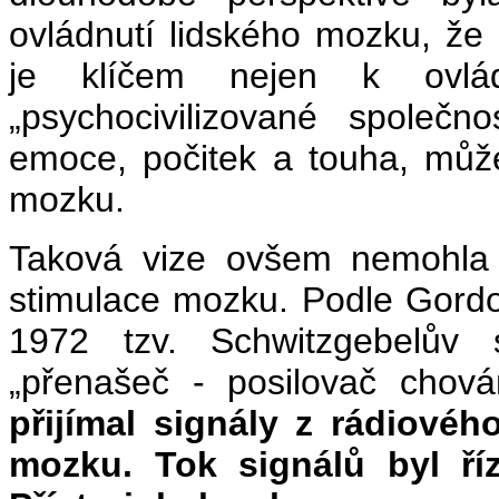
ovládnutí lidského mozku, že 
je klíčem nejen k ovlád
„psychocivilizované společn
emoce, počitek a touha, může
mozku.
Taková vize ovšem nemohla m
stimulace mozku. Podle Gord
1972 tzv. Schwitzgebelův s
„přenašeč - posilovač chová
přijímal signály z rádiovéh
mozku. Tok signálů byl ří