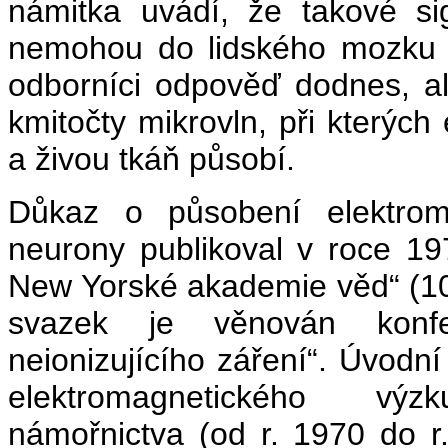
námitka uvádí, že takové sig
nemohou do lidského mozku p
odborníci odpověď dodnes, al
kmitočty mikrovln, při kterýc
a živou tkáň působí.
Důkaz o působení elektroma
neurony publikoval v roce 19
New Yorské akademie věd“ (10)
svazek je věnován konfer
neionizujícího záření“. Úvodní 
elektromagnetického vý
námořnictva (od r. 1970 do r