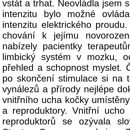
vstát a trhat. Neovládla jsem s
intenzitu bylo možné ovláda
intenzitu elektrického proudu
chování k jejímu novorozeně
nabízely pacientky terapeut
limbický systém v mozku, oc
přehled a schopnost myslet. Č
po skončení stimulace si na 
vynálezů a přírody nejlépe do
vnitřního ucha kočky umístěny
a reproduktory. Vnitřní ucho
reproduktorů se ozývala sl