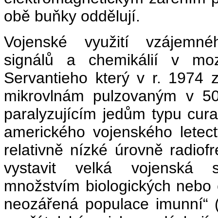
obě buňky oddělují.
Vojenské využití vzájemné
signálů a chemikálií v m
Servantieho který v r. 1974 z
mikrovlnám pulzovaným v 500
paralyzujícím jedům typu cura
amerického vojenského letect
relativně nízké úrovně radio
vystavit velká vojenská 
množstvím biologických nebo 
neozářená populace imunní“ (