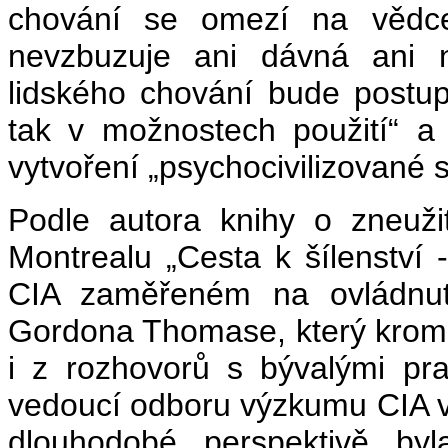
chování se omezí na vědce
nevzbuzuje ani dávná ani n
lidského chování bude postup
tak v možnostech použití“ a 
vytvoření „psychocivilizované s
Podle autora knihy o zneužit
Montrealu „Cesta k šílenství
CIA zaměřeném na ovládnutí
Gordona Thomase, který krom
i z rozhovorů s bývalými p
vedoucí odboru výzkumu CIA vzr
dlouhodobé perspektivě by