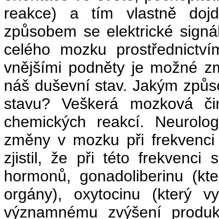
reakce) a tím vlastně do
způsobem se elektrické signá
celého mozku prostřednictvím
vnějšími podněty je možné zm
náš duševní stav. Jakým způ
stavu? Veškerá mozková čin
chemických reakcí. Neurolo
změny v mozku při frekvenci 
zjistil, že při této frekven
hormonů, gonadoliberinu (kt
orgány), oxytocinu (který v
významnému zvýšení produkc