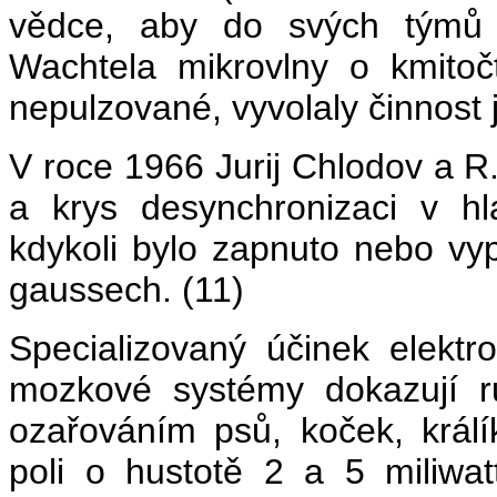
vědce, aby do svých týmů p
Wachtela mikrovlny o kmito
nepulzované, vyvolaly činnost 
V roce 1966 Jurij Chlodov a R
a krys desynchronizaci v hl
kdykoli bylo zapnuto nebo vy
gaussech. (11)
Specializovaný účinek elektr
mozkové systémy dokazují r
ozařováním psů, koček, králí
poli o hustotě 2 a 5 miliwat