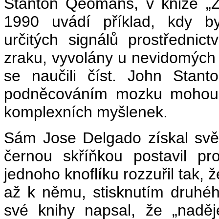
Stanton Qeomans, v knize „Z
1990 uvádí příklad, kdy b
určitých signálů prostředni
zraku, vyvolány u nevidomých 
se naučili číst. John Stan
podněcováním mozku mohou b
komplexních myšlenek.
Sám Jose Delgado získal svět
černou skříňkou postavil pr
jednoho knoflíku rozzuřil tak, 
až k němu, stisknutím druhého
své knihy napsal, že „nadě