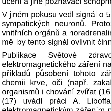
učení a jiné poznávací schopno
V jiném pokusu vedl signál o 
sympatických neuronů. Proto
vnitřních orgánů a noradrenali
měl by tento signál ovlivnit čin
Publikace Světové zdrav
elektromagnetického záření na
příkladů působení tohoto zá
chemii krve, oči (např. zaka
organismů i chování zvířat (16)
(17) uvádí práci A. Liboff
elektromagnetickým zářením pr