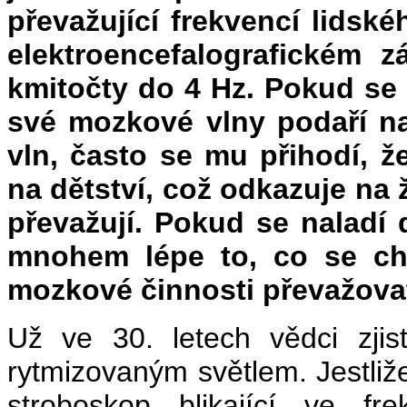
převažující frekvencí lidsk
elektroencefalografickém 
kmitočty do 4 Hz. Pokud se 
své mozkové vlny podaří na
vln, často se mu přihodí, 
na dětství, což odkazuje na 
převažují. Pokud se naladí 
mnohem lépe to, co se chce
mozkové činnosti převažovat
Už ve 30. letech vědci zjis
rytmizovaným světlem. Jestliž
stroboskop blikající ve f