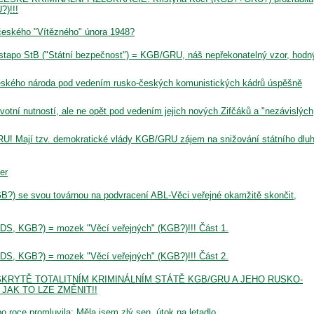
?)!!!
eského "Vítězného" února 1948?
apo StB ("Státní bezpečnost") = KGB/GRU, náš nepřekonatelný vzor, hodn
 českého národa pod vedením rusko-českých komunistických kádrů úspěšně
votní nutností, ale ne opět pod vedením jejich nových Zifčáků a "nezávislých
U! Mají tzv. demokratické vlády KGB/GRU zájem na snižování státního dluh
er
GB?) se svou továrnou na podvracení ABL-Věci veřejné okamžitě skončit,
DS, KGB?) = mozek "Věcí veřejných" (KGB?)!!! Část 1.
DS, KGB?) = mozek "Věcí veřejných" (KGB?)!!! Část 2.
KRYTĚ TOTALITNÍM KRIMINÁLNÍM STÁTĚ KGB/GRU A JEHO RUSKO-
 JAK TO LZE ZMĚNIT!!
roce promluvila: Měla jsem zlý sen, útok na letadlo