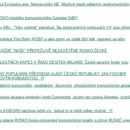
tická Evropská unie: Neonacistům NE, Moskvě slepě oddaným neokomunistům
USKO-českého komunistického Gestapa StB!!!
any ABL - "Věci veřejné" pokračují: Na sponzorských smlouvách VV jsou zřej
mafiána Víta Bárty (KGB!) a jaké posty ve vládě drží lidé, napojení na jeho
KAŽDÉ "NAŠE" PŘEPEČLIVĚ NEZAJIŠTĚNÉ RUSKO-ČESKÉ
STNÍCH KAPES V ŘÁDU DESÍTEK MILIARD: České penzijní fondy jsou
VNÝ POPULÁRNÍ PŘEDSEDA VLÁDY ČESKÉ REPUBLIKY JAN FISCHER
OVÝM KOMUNISTOU...!!!
litním komunistům, estébákům, dozorcům, příslušníkům komunistické armá
jenské okupace brněnský hotel Continental, určený pro ruskou klientelu, ochoč
 KGB/GRU páchnou ještě víc, pokud to je ještě vůbec možné...!!!
za údajné RUSKO-česko-slovenské komunistické totality a přímé RUSKÉ voj