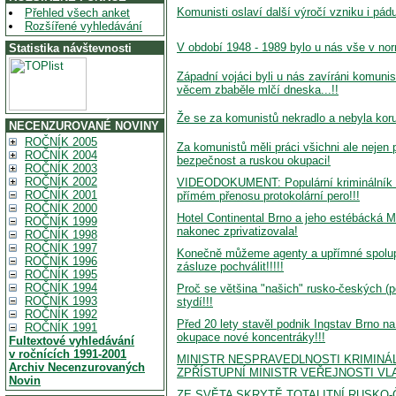
Komunisti oslaví další výročí vzniku i pádu 
Přehled všech anket
Rozšířené vyhledávání
V období 1948 - 1989 bylo u nás vše v nor
Statistika návštevnosti
Západní vojáci byli u nás zavíráni komuni
věcem zbaběle mlčí dneska...!!
Že se za komunistů nekradlo a nebyla kor
NECENZUROVANÉ NOVINY
ROČNÍK 2005
Za komunistů měli práci všichni ale nejen p
ROČNÍK 2004
bezpečnost a ruskou okupaci!
ROČNÍK 2003
ROČNÍK 2002
VIDEODOKUMENT: Populární kriminálník a
ROČNÍK 2001
přímém přenosu protokolární pero!!!
ROČNÍK 2000
Hotel Continental Brno a jeho estébácká M
ROČNÍK 1999
nakonec zprivatizovala!
ROČNÍK 1998
ROČNÍK 1997
Konečně můžeme agenty a upřímné spolu
ROČNÍK 1996
zásluze pochválit!!!!!
ROČNÍK 1995
ROČNÍK 1994
Proč se většina "našich" rusko-českých (
ROČNÍK 1993
stydí!!!
ROČNÍK 1992
Před 20 lety stavěl podnik Ingstav Brno 
ROČNÍK 1991
okupace nové koncentráky!!!
Fultextové vyhledávání
v ročnících 1991-2001
MINISTR NESPRAVEDLNOSTI KRIMINÁL
Archiv Necenzurovaných
ZPŘÍSTUPNÍ MINISTR VEŘEJNOSTI V
Novin
ZE SVĚTA SKRYTĚ TOTALITNÍ RUSKO-ČES