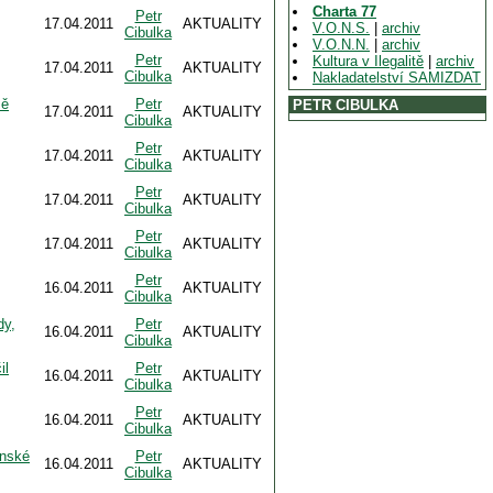
Charta 77
Petr
17.04.2011
AKTUALITY
V.O.N.S.
|
archiv
Cibulka
V.O.N.N.
|
archiv
Petr
Kultura v Ilegalitě
|
archiv
17.04.2011
AKTUALITY
Cibulka
Nakladatelství SAMIZDAT
mě
Petr
PETR CIBULKA
17.04.2011
AKTUALITY
Cibulka
Petr
17.04.2011
AKTUALITY
Cibulka
Petr
17.04.2011
AKTUALITY
Cibulka
Petr
17.04.2011
AKTUALITY
Cibulka
Petr
16.04.2011
AKTUALITY
Cibulka
dy,
Petr
16.04.2011
AKTUALITY
Cibulka
il
Petr
16.04.2011
AKTUALITY
Cibulka
Petr
16.04.2011
AKTUALITY
Cibulka
enské
Petr
16.04.2011
AKTUALITY
Cibulka