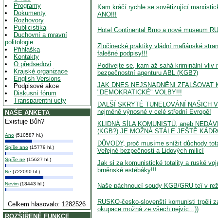
Programy
Kam kráčí rychle se sovětizující marxis
Dokumenty
ANO!!!
Rozhovory
Publicistika
Hotel Continental Brno a nové museum R
Duchovní a mravní
politologie
Zločinecké praktiky vládní mafiánské str
Přihláška
falešné podpisy!!!
Kontakty
O předsedovi
Podívejte se, kam až sahá kriminální vliv 
Krajské organizace
bezpečnostní agenturu ABL (KGB?)
English Versions
JAK DNES NEJSNADNĚNI ZFALŠOVAT 
Podpisové akce
"DEMOKRATICKÉ" VOLBY!!!
Diskusní fórum
Transparentni ucty
DALŠÍ SKRYTÉ TUNELOVÁNÍ NAŠICH VLA
nejméně výnosné v celé střední Evropě!
NAŠE ANKETA
Existuje Bůh?
KLIDNÁ SÍLA KOMUNISTŮ, aneb NEDÁ
(KGB?) JE MOŽNÁ STÁLE JEŠTĚ KÁDR
Ano
(510587 hl.)
DŮVODY, proč musíme snížit důchody tota
Spíše ano
(15779 hl.)
Veřejné bezpečnosti a Lidových milicí
Spíše ne
(15627 hl.)
Jak si za komunistické totality a ruské vo
brněnské estébáky!!!
Ne
(722090 hl.)
Nevim
(18443 hl.)
Naše páchnoucí soudy KGB/GRU teï v režii
RUSKO-česko-slovenští komunisti trpěli 
Celkem hlasovalo: 1282526
okupace možná ze všech nejvíc...))
ROZŠÍŘENÉ FUNKCE