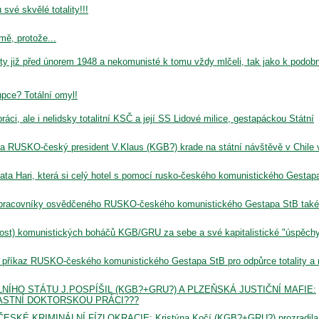
své skvělé totality!!!
mě, protože...
sty již před únorem 1948 a nekomunisté k tomu vždy mlčeli, tak jako k podo
upce? Totální omyl!
ráci, ale i nelidsky totalitní KSČ a její SS Lidové milice, gestapáckou Státní
 RUSKO-český president V.Klaus (KGB?) krade na státní návštěvě v Chile 
ata Hari, která si celý hotel s pomocí rusko-českého komunistického Gestap
pracovníky osvědčeného RUSKO-českého komunistického Gestapa StB také
post) komunistických boháčů KGB/GRU za sebe a své kapitalistické "úspěchy
na příkaz RUSKO-českého komunistického Gestapa StB pro odpůrce totality a 
NÍHO STÁTU J.POSPÍŠIL (KGB?+GRU?) A PLZEŇSKÁ JUSTIČNÍ MAFIE:
LASTNÍ DOKTORSKOU PRÁCI???
KÉ KRIMINÁLNÍ FÍZLOKRACIE: Kristýna Kočí (KGB?+GRU?) prozradila,