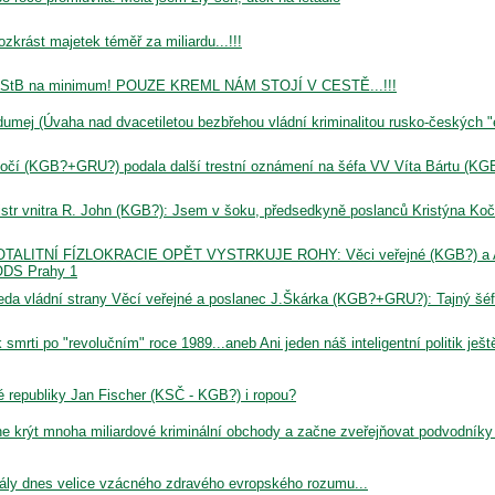
krást majetek téměř za miliardu...!!!
 a StB na minimum! POUZE KREML NÁM STOJÍ V CESTĚ...!!!
dumej (Úvaha nad dvacetiletou bezbřehou vládní kriminalitou rusko-českých "e
Kočí (KGB?+GRU?) podala další trestní oznámení na šéfa VV Víta Bártu (KG
istr vnitra R. John (KGB?): Jsem v šoku, předsedkyně poslanců Kristýna Koč
LITNÍ FÍZLOKRACIE OPĚT VYSTRKUJE ROHY: Věci veřejné (KGB?) a
 ODS Prahy 1
 vládní strany Věcí veřejné a poslanec J.Škárka (KGB?+GRU?): Tajný šé
smrti po "revolučním" roce 1989...aneb Ani jeden náš inteligentní politik ješt
 republiky Jan Fischer (KSČ - KGB?) i ropou?
 krýt mnoha miliardové kriminální obchody a začne zveřejňovat podvodníky
gnály dnes velice vzácného zdravého evropského rozumu...