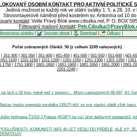
OKOVANÝ OSOBNÍ KONTAKT PRO AKTIVNÍ POLITICKÉ 
Jediná možnost je každý rok ve státní svátky 1. 5. a 28. 10. v
Strossmayerově náměstí před kostelem sv. Antonína od 10 do
rovaný kontakt
: Volte Pravý Blok www.cibulka.net, P. O. BOX 59
Filtrovaný mailový kontakt
:
Petr.Cibulka@PravyBlok.
domovskou stránku
|
Seznam témat
|
Download
|
Odkazy
|
Počet zobrazených článků: 50 (z celkem 2249 nalezených)
|
251-300
|
301-350
|
351-400
|
401-450
|
451-500
|
501-550
|
551-600
|
601-6
1051-1100
|
1101-1150
|
1151-1200
|
1201-1250
|
1251-1300
|
1301-1350
|
1351
1-1750
|
1751-1800
|
1801-1850
|
1851-1900
|
1901-1950
|
1951-2000
|
2001-2
2201-2249
|
e na nich o 20 tisíc méně než v prosinci... Místo zasloužených 95.607,-Kč čis
 Nečas (ruská vojenská rozvědka GRU?) drží ve své vlastní vládě vždy basu
ického hejtmana ČSSD J.Palase (KGB?) na cizí účet daňových poplatníků, k
OSLUŠNOSTI: KOMUNISTI NÁS 40 LET VEDLI DO PRDELE, ALE VY, JE
ZKRATKU!!!