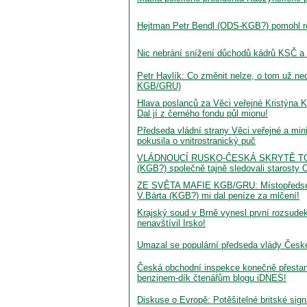
Hejtman Petr Bendl (ODS-KGB?) pomohl roz
Nic nebrání snížení důchodů kádrů KSČ
Petr Havlík: Co změnit nelze, o tom už ne
KGB/GRU)
Hlava poslanců za Věci veřejné Kristýna 
Dal jí z černého fondu půl mionu!
Předseda vládní strany Věci veřejné a min
pokusila o vnitrostranický puč
VLÁDNOUCÍ RUSKO-ČESKÁ SKRYTĚ TOTA
(KGB?) společně tajně sledovali starosty
ZE SVĚTA MAFIE KGB/GRU: Místopředseda
V.Bárta (KGB?) mi dal peníze za mlčení!
Krajský soud v Brně vynesl první rozsudek 
nenavštívil Irsko!
Umazal se populární předseda vlády České
Česká obchodní inspekce konečně přestane
benzinem-dík čtenářům blogu iDNES!
Diskuse o Evropě: Potěšitelné britské si