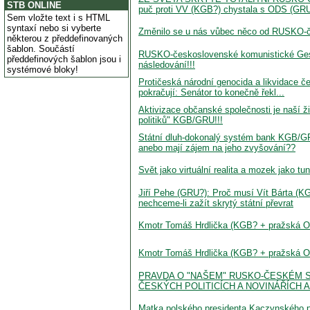
STB ONLINE
puč proti VV (KGB?) chystala s ODS (GRU
Sem vložte text i s HTML
syntaxí nebo si vyberte
Změnilo se u nás vůbec něco od RUSKO-č
některou z předdefinovaných
šablon. Součástí
RUSKO-československé komunistické Gest
předdefinových šablon jsou i
následování!!!
systémové bloky!
Protičeská národní genocida a likvidace
pokračují: Senátor to konečně řekl...
Aktivizace občanské společnosti je naší ži
politiků" KGB/GRU!!!
Státní dluh-dokonalý systém bank KGB/GR
anebo mají zájem na jeho zvyšování??
Svět jako virtuální realita a mozek jako tun
Jiří Pehe (GRU?): Proč musí Vít Bárta (K
nechceme-li zažít skrytý státní převrat
Kmotr Tomáš Hrdlička (KGB? + pražská O
Kmotr Tomáš Hrdlička (KGB? + pražská O
PRAVDA O "NAŠEM" RUSKO-ČESKÉM S
ČESKÝCH POLITICÍCH A NOVINÁŘÍCH A
Matka polského presidenta Kaczynského po 