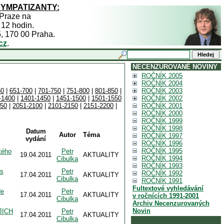
SYMPATIZANTY:
 Praze na
 12 hodin.
5, 170 00 Praha.
cz
.
NECENZUROVANÉ NOVINY
ROČNÍK 2005
ROČNÍK 2004
50
|
651-700
|
701-750
|
751-800
|
801-850
|
ROČNÍK 2003
-1400
|
1401-1450
|
1451-1500
|
1501-1550
ROČNÍK 2002
050
|
2051-2100
|
2101-2150
|
2151-2200
|
ROČNÍK 2001
ROČNÍK 2000
ROČNÍK 1999
ROČNÍK 1998
Datum
Autor
Téma
ROČNÍK 1997
vydání
ROČNÍK 1996
ROČNÍK 1995
tého
Petr
19.04.2011
AKTUALITY
ROČNÍK 1994
Cibulka
ROČNÍK 1993
 s
Petr
ROČNÍK 1992
17.04.2011
AKTUALITY
Cibulka
ROČNÍK 1991
Fultextové vyhledávání
de
Petr
17.04.2011
AKTUALITY
v ročnících 1991-2001
Cibulka
Archiv Necenzurovaných
Novin
JICH
Petr
17.04.2011
AKTUALITY
Cibulka