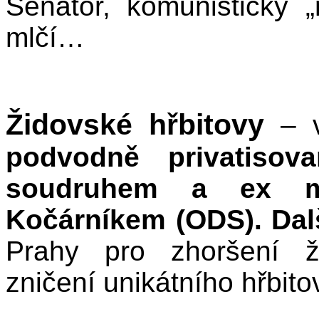
Senátor, komunistický
mlčí…
Židovské hřbitovy
– 
podvodně privatisov
soudruhem a ex mi
Kočárníkem (ODS). Dal
Prahy pro zhoršení ži
zničení unikátního hřbitova