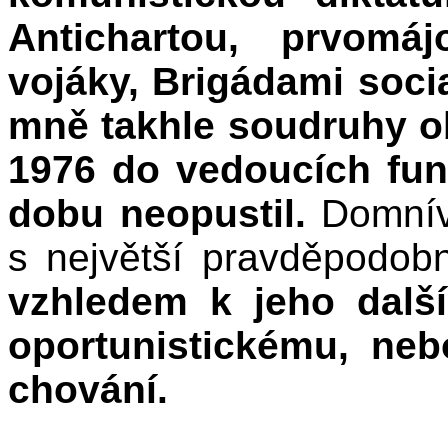
Antichartou, prvomá
vojáky, Brigádami socia
mně takhle soudruhy ob
1976 do vedoucích fun
dobu neopustil.
Domnív
s největší pravděpodob
vzhledem k jeho dalš
oportunistickému, neb
chování.