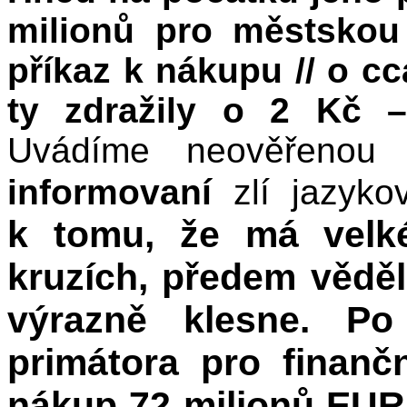
milionů pro městskou
příkaz k nákupu // o cc
ty zdražily o 2 Kč –
Uvádíme neověřenou 
informovaní
zlí jazyko
k tomu, že má velk
kruzích, předem vědě
výrazně klesne. P
primátora pro finanč
nákup 72 milionů EUR