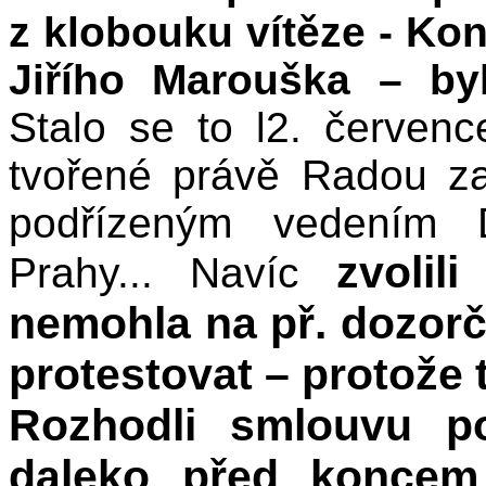
z klobouku vítěze - K
Jiřího Marouška – by
Stalo se to l2. červe
tvořené právě Radou zas
podřízeným vedením 
zvolil
Prahy... Navíc
nemohla na př. dozor
protestovat – protože
Rozhodli smlouvu p
daleko před koncem 