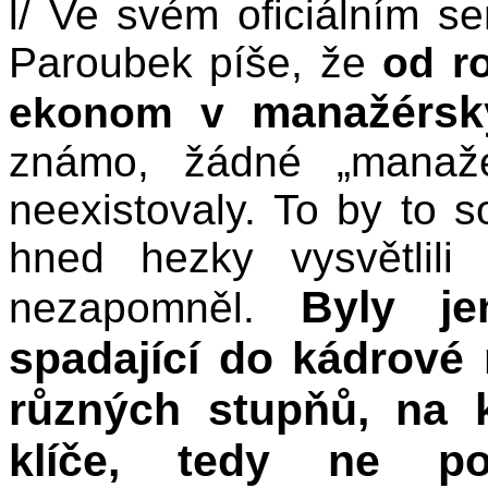
l/ Ve svém oficiálním se
Paroubek píše, že
od r
manažérsk
ekonom v
známo, žádné „manažé
neexistovaly. To by to 
hned hezky vysvětlil
Byly je
nezapomněl.
spadající do kádrové
různých stupňů, na 
klíče, tedy ne po