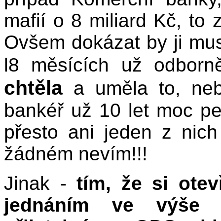
mafií o 8 miliard Kč, to 
Ovšem dokázat by ji muse
l8 měsících už odbor
chtěla
a uměla to, neb
bankéř už 10 let moc p
přesto ani jeden z nic
žádném nevím!!!
Jinak -
tím, že si ote
jednáním ve výše 