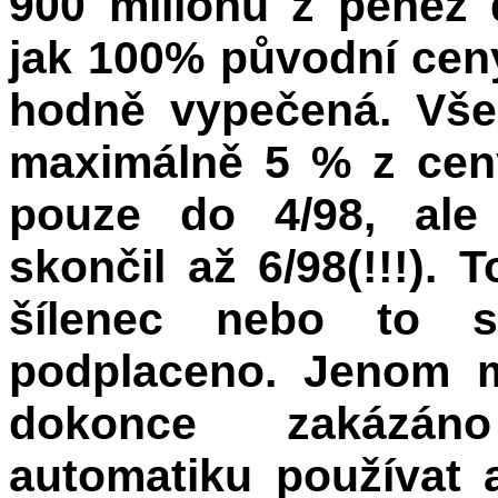
900 milionů z peněz 
jak 100% původní ceny
hodně vypečená. Vše 
maximálně 5 % z ceny
pouze do 4/98, ale
skončil až 6/98(!!!).
šílenec nebo to s
podplaceno. Jenom m
dokonce zakázán
automatiku používat 