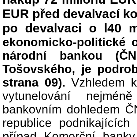
EUR před devalvací k
po devalvaci o l40 mi
ekonomicko-politické
národní bankou (Č
Tošovského, je podro
strana 09).
Vzhledem k
vytunelování nejmén
bankovním dohledem ČN
republice podnikajícíc
případ Komerční banky,