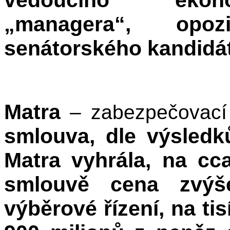
vedoucího ekono
„managera“, opoz
senátorského kandid
Matra
– zabezpečovací 
smlouva, dle výsledk
Matra vyhrála, na cc
smlouvě cena zvýš
výběrové řízení, na ti