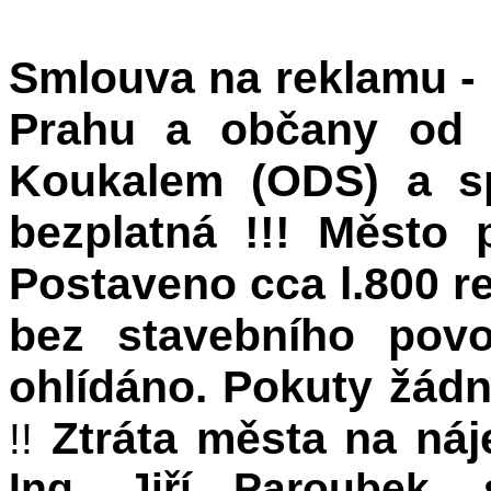
Smlouva na reklamu - 
Prahu a občany od 
Koukalem (ODS) a sp
bezplatná !!! Město p
Postaveno cca l.800 r
bez stavebního povo
ohlídáno. Pokuty žád
Ztráta města na náj
!!
Ing. Jiří Paroubek, 