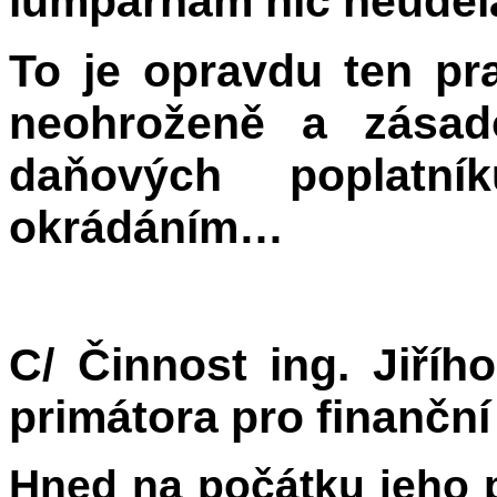
lumpárnám nic neuděla
To je opravdu ten pr
neohroženě a zásad
daňových poplatn
okrádáním…
C/ Činnost ing. Jiří
primátora pro finanční
Hned na počátku jeho p