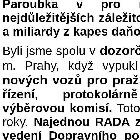
Paroubka v pro 
nejdůležitějších záleži
a miliardy z kapes daň
dozor
Byli jsme spolu v
m. Prahy, když vypuk
nových vozů pro praž
řízení, protokolá
výběrovou komisí.
Toto
roky.
Najednou RADA za
vedení
Dopravního po