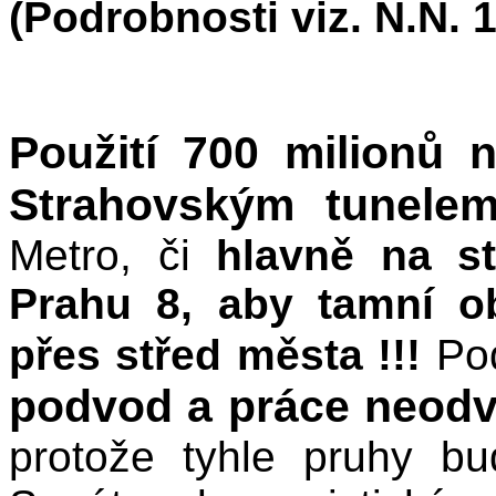
(Podrobnosti viz. N.N. 1
Použití 700 milionů 
Strahovským tunele
Metro, či
hlavně na s
Prahu 8, aby tamní o
přes střed města !!!
Pod
podvod a práce neod
protože tyhle pruhy bu