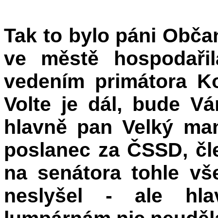
Tak to bylo páni Obča
ve městě hospodaři
vedením primátora K
Volte je dál, bude Vá
hlavně pan Velký man
poslanec za ČSSD, čl
na senátora tohle vš
neslyšel - ale hla