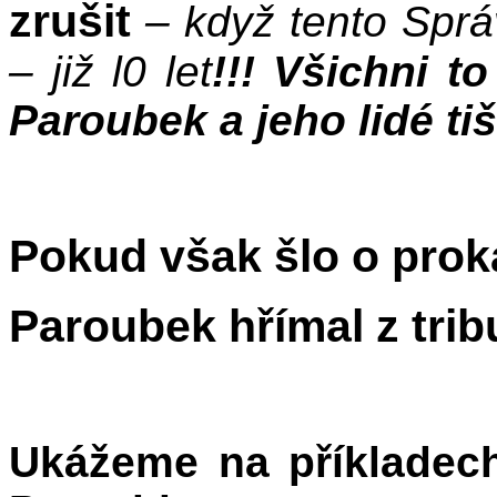
zrušit
– když tento Správ
– již l0 let
!!! Všichni to
Paroubek a jeho lidé ti
Pokud však šlo o prok
Paroubek hřímal z tri
Ukážeme na příkladech