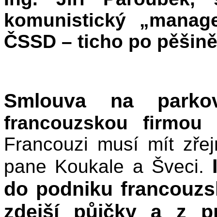
komunistický „manage
ČSSD – ticho po pěšině
Smlouva na parkov
francouzskou firmou 
Francouzi musí mít zře
pane Koukale a Šveci.
do podniku francouzs
zdejší půjčky a z p