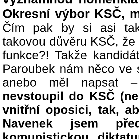
Okresní výbor KSČ, m
Čím pak by si asi tak
takovou důvěru KSČ, že
funkce?! Takže kandidá
Paroubek nám něco ve s
anebo měl napsat
nevstoupil do KSČ (n
vnitřní oposici, tak, 
Navenek jsem před
komunistickou diktat