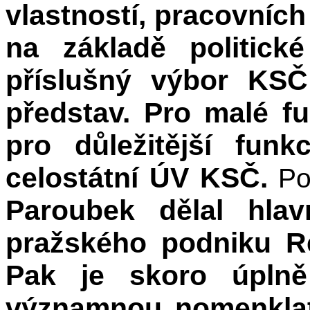
vlastností, pracovních
na základě politické
příslušný výbor KSČ
představ. Pro malé f
pro důležitější funk
celostátní ÚV KSČ.
Po
Paroubek dělal hla
pražského podniku Re
Pak je skoro úplně
významnou nomenklatu