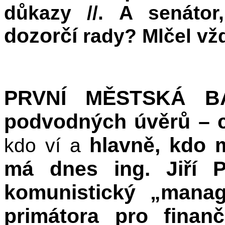
důkazy //. A senátor,
dozorčí
rady? Mlčel vž
PRVNÍ MĚSTSKÁ BA
podvodných úvěrů – cc
hlavně, kdo 
kdo ví a
má dnes ing. Jiří P
komunistický „manag
primátora pro finanč