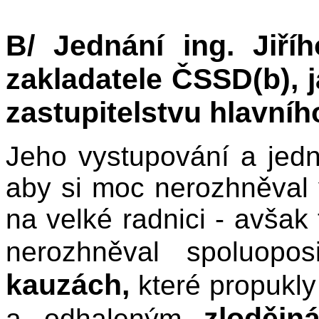
B/ Jednání ing. Jiří
zakladatele ČSSD(b), 
zastupitelstvu hlavní
Jeho vystupování a jedn
aby si moc nerozhněval
na velké radnici - avšak
nerozhněval spoluopos
kauzách,
které propukly
zlodějn
a odhaleným