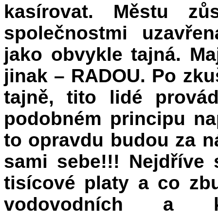
kasírovat. Městu z
společnostmi uzavře
jako obvykle tajná. Mají
jinak – RADOU. Po zku
tajně, tito lidé pro
podobném principu nap
to opravdu budou za ná
sami sebe!!! Nejdříve 
tisícové platy a co z
vodovodních a kan