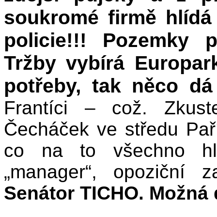
soukromé firmě hlídá
policie!!! Pozemky 
Tržby vybírá Europar
potřeby, tak něco dá
Frantíci – což. Zkus
Čecháček ve středu Paříž
co na to všechno hla
„manager“, opoziční 
Senátor TICHO. Možná