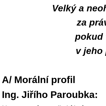
Velký a neo
za prá
pokud 
v jeho
A/ Morální profil
Ing. Jiřího Paroubka: