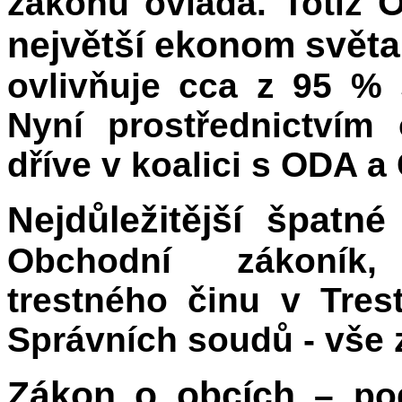
O
zákonů ovládá. Totiž
největší ekonom svět
ovlivňuje cca z 95 %
Nyní prostřednictvím 
dříve v koalici s ODA a
Nejdůležitější špatné
Obchodní zákoník,
trestného činu v Tres
Správních soudů - vše 
Zákon o obcích
– pod