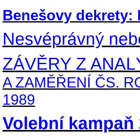
Benešovy dekrety: 
Nesvéprávný neb
ZÁVĚRY Z ANA
A ZAMĚŘENÍ ČS. 
1989
Volební kampaň 