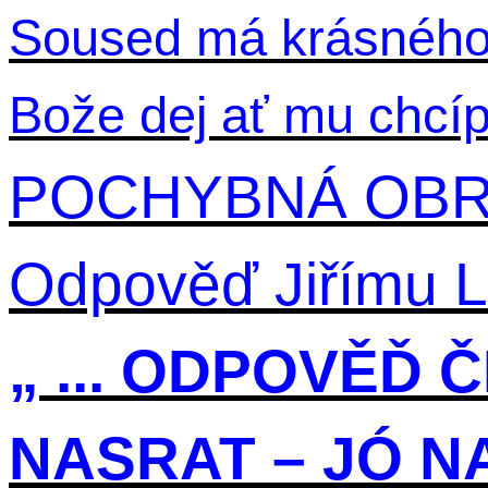
Soused má krásného
Bože dej ať mu chcí
POCHYBNÁ OBR
Odpověď Jiřímu
„ ... ODPOVĚĎ 
NASRAT – JÓ NA