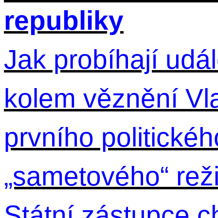
republiky
Jak probíhají udál
kolem věznění Vl
prvního politické
„sametového“ rež
Státní zástupce ch