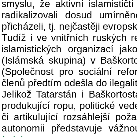
smyslu, že aktivní islamističt
radikalizovali dosud umírn
přicházeli, tj. nejčastěji evrop
Tudíž i ve vnitřních ruských r
islamistických organizací jak
(Islámská skupina) v Baškortos
(Společnost pro sociální refo
členů předtím odešla do ilegal
Jelikož Tatarstán i Baškortost
produkující ropu, politické ve
či artikulující rozsáhlejší p
autonomii představuje vážn