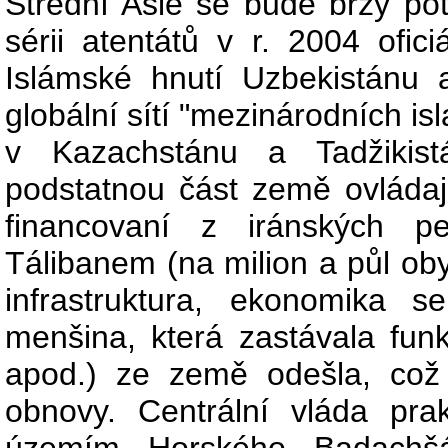
Střední Asie se bude brzy pot
sérii atentátů v r. 2004 ofici
Islámské hnutí Uzbekistánu 
globální sítí "mezinárodních is
v Kazachstánu a Tadžikist
podstatnou část země ovládaj
financovaní z iránských p
Tálibanem (na milion a půl ob
infrastruktura, ekonomika
menšina, která zastávala funkci
apod.) ze země odešla, což
obnovy. Centrální vláda pra