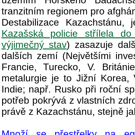
územím Horského Badachšán
tranzitním regionem pro afghá
Destabilizace Kazachstánu, j
Kazašská policie střílela do
výjimečný stav
) zasazuje dal
dalších zemí (Největšími inv
Francie, Turecko, V. Británi
metalurgie je to Jižní Korea,
Indie; např. Rusko při roční 
potřeb pokrývá z vlastních zdr
právě z Kazachstánu, stejně ja
Množí se přestřelky na egy