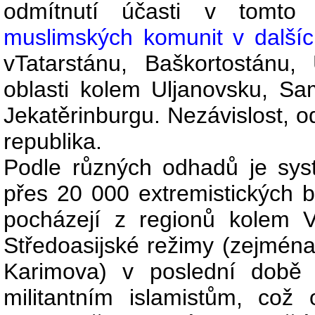
odmítnutí účasti v tomto k
muslimských komunit v dalšíc
v
Tatarstánu, Baškortostánu
oblasti kolem Uljanovsku, S
Jekatěrinburgu. Nezávislost, o
republika.
Podle různých odhadů je sys
přes 20 000 extremistických b
pocházejí z regionů kolem 
Středoasijské režimy (zejmén
Karimova) v poslední době 
militantním islamistům, což