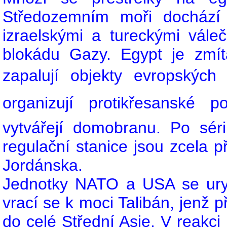
Středozemním moři dochází 
izraelskými a tureckými váleč
blokádu Gazy. Egypt je zmít
zapalují objekty evropských
organizují protikřesanské
vytvářejí domobranu. Po sé
regulační stanice jsou zcela 
Jordánska.
Jednotky NATO a USA se ury
vrací se k moci Talibán, jenž
do celé Střední Asie. V reakci 