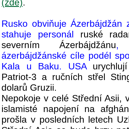
(zde)
.
Rusko obviňuje Ázerbájdžán 
stahuje personál
ruské rad
severním Ázerbájdžánu
, 
ázerbájdžánské cíle podél sp
Kala u Baku. USA
urychlu
Patriot-3 a ručních střel St
dolarů Gruzii.
Nepokoje v celé Střední Asii, 
islamisté napojení na afgháns
prošla v posledních letech U