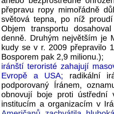
anebo bezprostředně ohroženy
přepravu ropy mimořádně důle
světová tepna, po níž proudí
Objem transportu dosahoval
denně. Druhým největším je M
kudy se v r. 2009 přepravilo 
Bosporem pak 2,9 milionu.);
iránští teroristé zahajují mas
Evropě a USA;
radikální 
podporovaný Íránem, oznamu
obnovují boje proti ústřední
institucím a organizacím v Ir
Američanů zachvátila hluboká