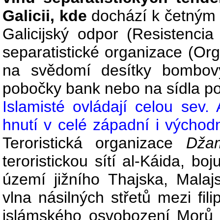
Galicii, kde
dochází k četným ú
Galicijský odpor (Resistenci
separatistické organizace (Or
na svědomí desítky bombový
pobočky bank nebo na sídla pol
Islamisté ovládají celou sev. A
hnutí v celé západní i východní
Teroristická organizace
Džam
teroristickou sítí al-Káida, bo
území jižního Thajska, Malajsi
vlna násilných střetů mezi fi
islámského osvobození Morů (