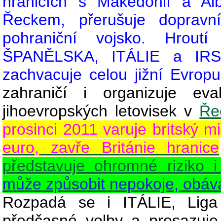
hranicích s Makedonií a Alb
Řeckem, přerušuje dopravn
pohraniční vojsko. Hrou
ŠPANĚLSKA, ITÁLIE a I
zachvacuje celou jižní Evrop
zahraničí i organizuje eva
jihoevropských letovisek v
Ře
prosinci 2011 varuje britský m
euro, zavře Británie hranice
představuje ohromné riziko 
může způsobit nepokoje, obáv
Rozpadá se i ITÁLIE, Liga
předčasné volby a prosazuje 