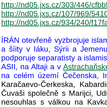
http://nd05.jxs.cz/303/446/cf
http://nd05.jxs.cz/107/969/5
http://nd05.jxs.cz/934/240/f1
ÍRÁN otevřeně vyzbrojuje islam
a šíity v Iáku, Sýrii a Jem
podporuje separatisty a islami
ASII, na Altaji a v
Astrachaňské
na celém území Čečenska, In
Karačaevo-Čerkeska, Kabardin
Čuvaši společně s Marijci, Udmu
nesouhlas s válkou na Kavk