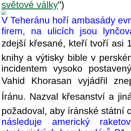
světové války
")
V Teheránu hoří ambasády evr
firem, na ulicích jsou lynčo
zdejší křesané, kteří tvoří as
knihy a výtisky bible v persk
incidentem vysoko postavený
Vahid Khorasan vyjádřil zne
Íránu. Nazval křesanství a j
požadoval, aby íránské státní o
následuje americký raket