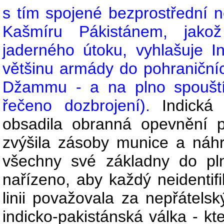
s tím spojené bezprostřední 
Kašmíru Pákistánem, jakož
jaderného útoku, vyhlašuje I
většinu armády do pohraniční
Džammu - a na plno spouští
řečeno dozbrojení).
Indická
obsadila obranná opevnění p
zvýšila zásoby munice a náhra
všechny své základny do pl
nařízeno, aby každý neidentifik
linii považovala za nepřátelsk
indicko-pakistánská válka - kte