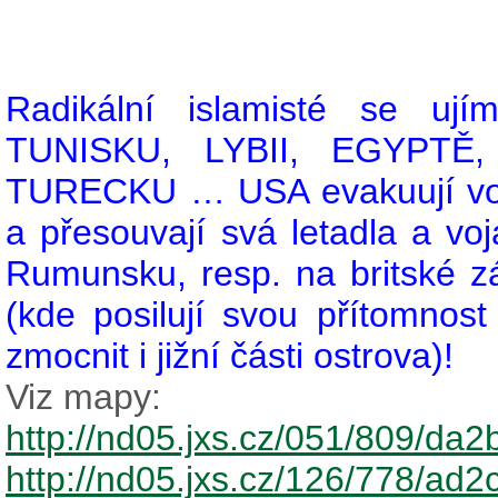
Radikální islamisté se uj
TUNISKU, LYBII, EGYPTĚ
TURECKU … USA evakuují vo
a přesouvají svá letadla a v
Rumunsku, resp. na britské zá
(kde posilují svou přítomnost 
zmocnit i jižní části ostrova)!
Viz mapy:
http://nd05.jxs.cz/051/809/d
http://nd05.jxs.cz/126/778/a