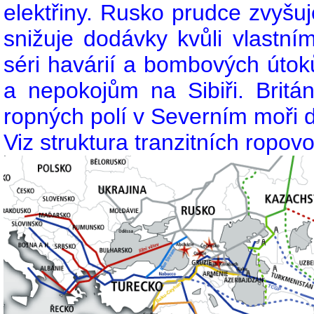
elektřiny. Rusko prudce zvyšu
snižuje dodávky kvůli vlastn
séri havárií a bombových úto
a nepokojům na Sibiři. Britá
ropných polí v Severním moři d
Viz struktura tranzitních ropov