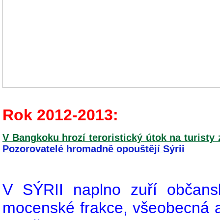
Rok 2012-2013:
V Bangkoku hrozí teroristický útok na turisty
Pozorovatelé hromadně opouštějí Sýrii
V SÝRII naplno zuří občanská
mocenské frakce, všeobecná 