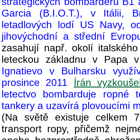
strategických bombardérů B1 
Garcia (B.I.O.T.), v Itálii
letadlových lodí US Navy, o
jihovýchodní a střední Evrop
zasahují např. okolí italskéh
leteckou základnu v Papa 
Ignatievo v Bulharsku využí
prosince 2011
Írán vyzkouše
letectvo bombarduje ropné t
tankery a uzavírá plovoucími 
(Na světě existuje celkem 7 
transport ropy, přičemž nej