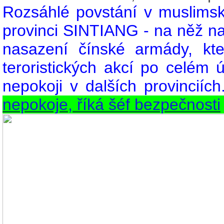
Rozsáhlé povstání v muslims
provinci SINTIANG - na něž n
nasazení čínské armády, kt
teroristických akcí po celém
nepokoji v dalších provinciích
nepokoje, říká šéf bezpečnosti