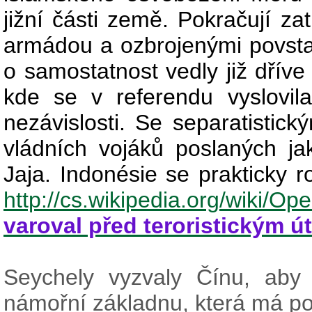
jižní části země. Pokračují za
armádou a ozbrojenými povstalc
o samostatnost vedly již dříve
kde se v referendu vyslovil
nezávislosti. Se separatistick
vládních vojáků poslaných jak
Jaja. Indonésie se prakticky r
http://cs.wikipedia.org/wiki/Op
varoval před teroristickým 
Seychely vyzvaly Čínu, aby
námořní základnu, která má pomo