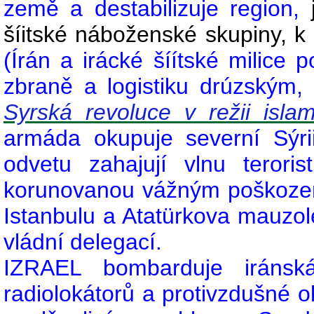
země a destabilizuje region,
šíitské náboženské skupiny, k n
(Írán a irácké šíítské milice p
zbraně a logistiku drúzským
Syrská revoluce v režii isla
armáda okupuje severní Sýr
odvetu zahajují vlnu terori
korunovanou vážným poškoze
Istanbulu a Atatürkova mauzo
vládní delegací.
IZRAEL bombarduje iránská
radiolokátorů a protivzdušné 