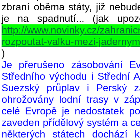
zbraní oběma státy, již nebude
je na spadnutí... (jak upo
http://www.novinky.cz/zahranic
rozpoutat-valku-mezi-jadernym
)
Je přerušeno zásobování E
Středního východu i Střední 
Suezský průplav i Perský zá
ohrožovány lodní trasy v zá
celé Evropě je nedostatek p
zaveden přídělový systém a cen
některých státech dochází