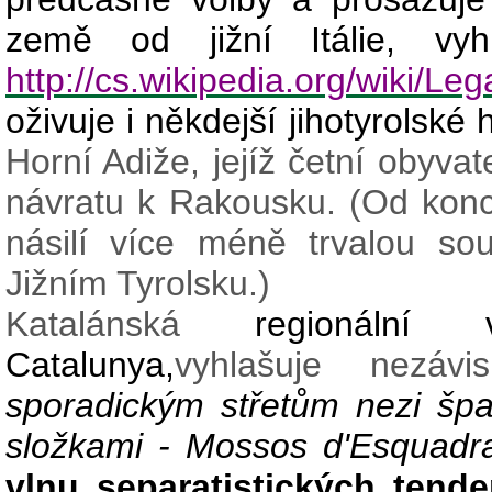
země od jižní Itálie, vyh
http://cs.wikipedia.org/wiki/Le
oživuje i někdejší jihotyrolské 
Horní Adiže, jejíž četní obyvate
návratu k Rakousku. (Od konce 
násilí více méně trvalou souč
Jižním Tyrolsku.)
Katalánská
regionální
Catalunya,
vyhlašuje nezávisl
sporadickým střetům nezi špa
složkami - Mossos d'Esquadr
vlnu separatistických tend