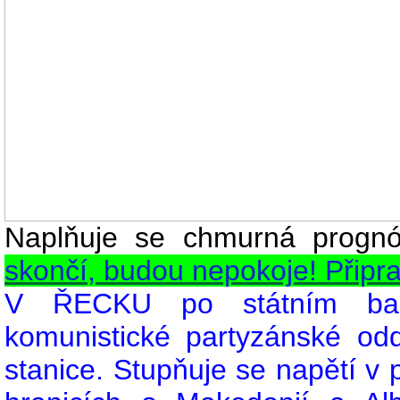
Naplňuje se chmurná prognóz
skončí, budou nepokoje! Připrav
V ŘECKU po státním bank
komunistické partyzánské odd
stanice. Stupňuje se napětí v 