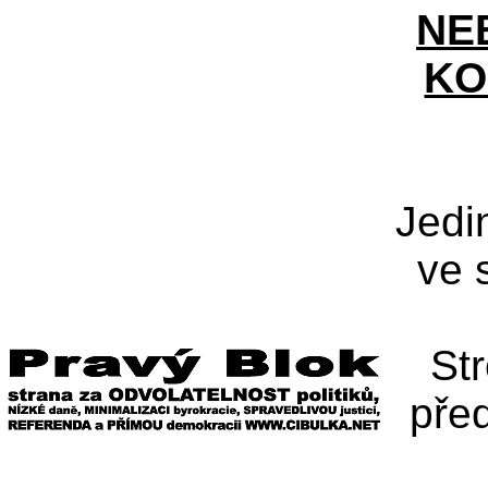
NE
KO
Jedi
ve 
St
pře