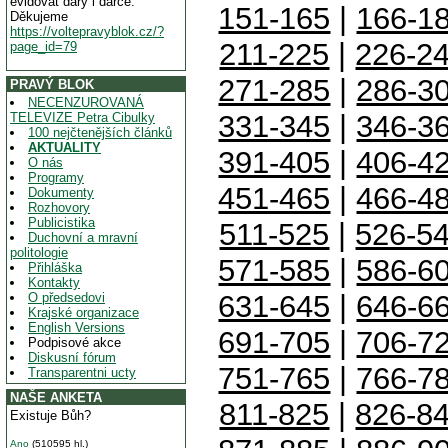
evidovat dary i dárce.
151-165
|
166-1
Děkujeme
https://voltepravyblok.cz/?
211-225
|
226-2
page_id=79
271-285
|
286-3
PRAVÝ BLOK
NECENZUROVANÁ
331-345
|
346-3
TELEVIZE Petra Cibulky
100 nejčtenějších článků
AKTUALITY
391-405
|
406-4
O nás
Programy
451-465
|
466-4
Dokumenty
Rozhovory
Publicistika
511-525
|
526-5
Duchovní a mravní
politologie
571-585
|
586-6
Přihláška
Kontakty
631-645
|
646-6
O předsedovi
Krajské organizace
English Versions
691-705
|
706-7
Podpisové akce
Diskusní fórum
751-765
|
766-7
Transparentni ucty
NAŠE ANKETA
811-825
|
826-8
Existuje Bůh?
Ano
(510595 hl.)