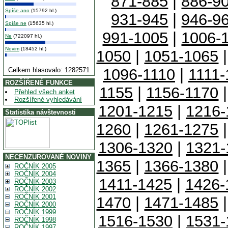
871-885
|
886-9
Spíše ano
(15792 hl.)
931-945
|
946-9
Spíše ne
(15635 hl.)
991-1005
|
1006-
Ne
(722097 hl.)
Nevim
(18452 hl.)
1050
|
1051-1065
1096-1110
|
1111-
Celkem hlasovalo: 1282571
ROZŠÍŘENÉ FUNKCE
1155
|
1156-1170
Přehled všech anket
Rozšířené vyhledávání
1201-1215
|
1216-
Statistika návštevnosti
1260
|
1261-1275
1306-1320
|
1321-
NECENZUROVANÉ NOVINY
1365
|
1366-1380
ROČNÍK 2005
ROČNÍK 2004
1411-1425
|
1426-
ROČNÍK 2003
ROČNÍK 2002
ROČNÍK 2001
1470
|
1471-1485
ROČNÍK 2000
ROČNÍK 1999
1516-1530
|
1531-
ROČNÍK 1998
ROČNÍK 1997