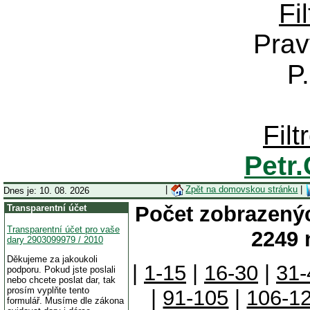
Fi
Prav
P
Fil
Petr
|
Zpět na domovskou stránku
|
Dnes je: 10. 08. 2026
Počet zobrazenýc
Transparentní účet
Transparentní účet pro vaše
2249 
dary 2903099979 / 2010
Děkujeme za jakoukoli
|
1-15
|
16-30
|
31-
podporu. Pokud jste poslali
nebo chcete poslat dar, tak
prosím vyplňte tento
|
91-105
|
106-1
formulář. Musíme dle zákona