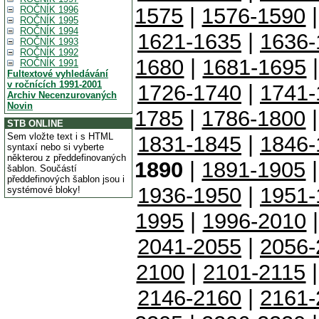
1575
|
1576-1590
ROČNÍK 1996
ROČNÍK 1995
ROČNÍK 1994
1621-1635
|
1636-
ROČNÍK 1993
ROČNÍK 1992
1680
|
1681-1695
ROČNÍK 1991
Fultextové vyhledávání
v ročnících 1991-2001
1726-1740
|
1741-
Archiv Necenzurovaných
Novin
1785
|
1786-1800
STB ONLINE
Sem vložte text i s HTML
1831-1845
|
1846-
syntaxí nebo si vyberte
některou z předdefinovaných
1890
|
1891-1905
šablon. Součástí
předdefinových šablon jsou i
1936-1950
|
1951-
systémové bloky!
1995
|
1996-2010
2041-2055
|
2056-
2100
|
2101-2115
2146-2160
|
2161-