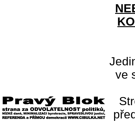
NE
KO
Jedi
ve 
St
pře