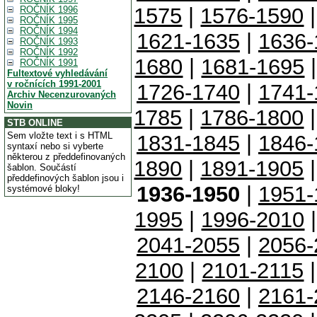
1575
|
1576-1590
ROČNÍK 1996
ROČNÍK 1995
ROČNÍK 1994
1621-1635
|
1636-
ROČNÍK 1993
ROČNÍK 1992
1680
|
1681-1695
ROČNÍK 1991
Fultextové vyhledávání
v ročnících 1991-2001
1726-1740
|
1741-
Archiv Necenzurovaných
Novin
1785
|
1786-1800
STB ONLINE
Sem vložte text i s HTML
1831-1845
|
1846-
syntaxí nebo si vyberte
některou z předdefinovaných
1890
|
1891-1905
šablon. Součástí
předdefinových šablon jsou i
1936-1950
|
1951-
systémové bloky!
1995
|
1996-2010
2041-2055
|
2056-
2100
|
2101-2115
2146-2160
|
2161-