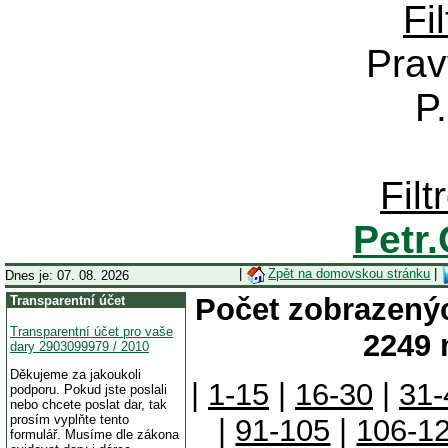
Fi
Prav
P
Fil
Petr
|
Zpět na domovskou stránku
|
Dnes je: 07. 08. 2026
Počet zobrazenýc
Transparentní účet
Transparentní účet pro vaše
2249 
dary 2903099979 / 2010
Děkujeme za jakoukoli
|
1-15
|
16-30
|
31-
podporu. Pokud jste poslali
nebo chcete poslat dar, tak
prosím vyplňte tento
|
91-105
|
106-1
formulář. Musíme dle zákona