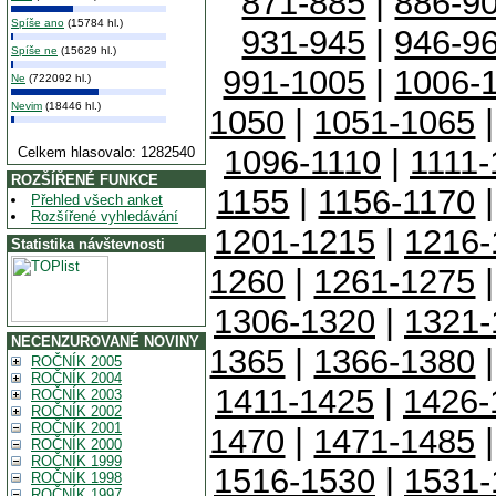
871-885
|
886-9
Spíše ano
(15784 hl.)
931-945
|
946-9
Spíše ne
(15629 hl.)
991-1005
|
1006-
Ne
(722092 hl.)
Nevim
(18446 hl.)
1050
|
1051-1065
1096-1110
|
1111-
Celkem hlasovalo: 1282540
ROZŠÍŘENÉ FUNKCE
1155
|
1156-1170
Přehled všech anket
Rozšířené vyhledávání
1201-1215
|
1216-
Statistika návštevnosti
1260
|
1261-1275
1306-1320
|
1321-
NECENZUROVANÉ NOVINY
1365
|
1366-1380
ROČNÍK 2005
ROČNÍK 2004
1411-1425
|
1426-
ROČNÍK 2003
ROČNÍK 2002
ROČNÍK 2001
1470
|
1471-1485
ROČNÍK 2000
ROČNÍK 1999
1516-1530
|
1531-
ROČNÍK 1998
ROČNÍK 1997