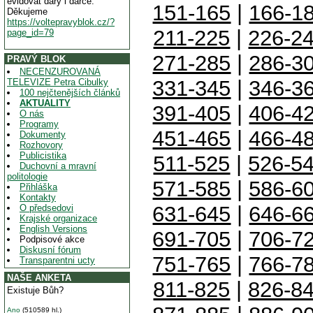
evidovat dary i dárce.
151-165
|
166-1
Děkujeme
https://voltepravyblok.cz/?
211-225
|
226-2
page_id=79
271-285
|
286-3
PRAVÝ BLOK
NECENZUROVANÁ
331-345
|
346-3
TELEVIZE Petra Cibulky
100 nejčtenějších článků
AKTUALITY
391-405
|
406-4
O nás
Programy
451-465
|
466-4
Dokumenty
Rozhovory
Publicistika
511-525
|
526-5
Duchovní a mravní
politologie
571-585
|
586-6
Přihláška
Kontakty
631-645
|
646-6
O předsedovi
Krajské organizace
English Versions
691-705
|
706-7
Podpisové akce
Diskusní fórum
751-765
|
766-7
Transparentni ucty
NAŠE ANKETA
811-825
|
826-8
Existuje Bůh?
Ano
(510589 hl.)