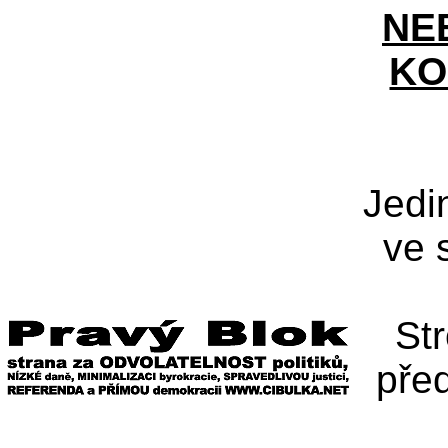
NE
KO
Jedi
ve 
St
pře