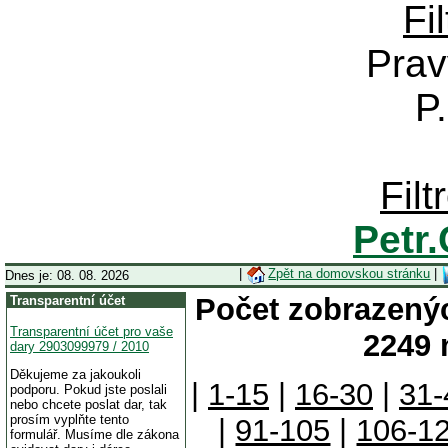
Fi
Prav
P
Fil
Petr
|
Zpět na domovskou stránku
|
Dnes je: 08. 08. 2026
Počet zobrazenýc
Transparentní účet
Transparentní účet pro vaše
2249 
dary 2903099979 / 2010
Děkujeme za jakoukoli
|
1-15
|
16-30
|
31-
podporu. Pokud jste poslali
nebo chcete poslat dar, tak
prosím vyplňte tento
|
91-105
|
106-1
formulář. Musíme dle zákona