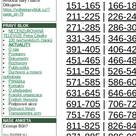
evidovat dary i dárce.
151-165
|
166-1
Děkujeme
https://voltepravyblok.cz/?
211-225
|
226-2
page_id=79
271-285
|
286-3
PRAVÝ BLOK
NECENZUROVANÁ
331-345
|
346-3
TELEVIZE Petra Cibulky
100 nejčtenějších článků
AKTUALITY
391-405
|
406-4
O nás
Programy
451-465
|
466-4
Dokumenty
Rozhovory
Publicistika
511-525
|
526-5
Duchovní a mravní
politologie
571-585
|
586-6
Přihláška
Kontakty
631-645
|
646-6
O předsedovi
Krajské organizace
English Versions
691-705
|
706-7
Podpisové akce
Diskusní fórum
751-765
|
766-7
Transparentni ucty
NAŠE ANKETA
811-825
|
826-8
Existuje Bůh?
Ano
(510589 hl.)