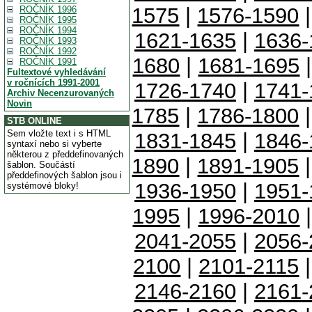
1575
|
1576-1590
ROČNÍK 1996
ROČNÍK 1995
ROČNÍK 1994
1621-1635
|
1636-
ROČNÍK 1993
ROČNÍK 1992
1680
|
1681-1695
ROČNÍK 1991
Fultextové vyhledávání
v ročnících 1991-2001
1726-1740
|
1741-
Archiv Necenzurovaných
Novin
1785
|
1786-1800
STB ONLINE
Sem vložte text i s HTML
1831-1845
|
1846-
syntaxí nebo si vyberte
některou z předdefinovaných
1890
|
1891-1905
šablon. Součástí
předdefinových šablon jsou i
1936-1950
|
1951-
systémové bloky!
1995
|
1996-2010
2041-2055
|
2056-
2100
|
2101-2115
2146-2160
|
2161-