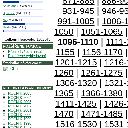
871-885
|
886-9
Spíše ano
(15785 hl.)
931-945
|
946-9
Spíše ne
(15631 hl.)
991-1005
|
1006-
Ne
(722092 hl.)
Nevim
(18446 hl.)
1050
|
1051-1065
1096-1110
|
1111-
Celkem hlasovalo: 1282543
ROZŠÍŘENÉ FUNKCE
1155
|
1156-1170
Přehled všech anket
Rozšířené vyhledávání
1201-1215
|
1216-
Statistika návštevnosti
1260
|
1261-1275
1306-1320
|
1321-
NECENZUROVANÉ NOVINY
1365
|
1366-1380
ROČNÍK 2005
ROČNÍK 2004
1411-1425
|
1426-
ROČNÍK 2003
ROČNÍK 2002
ROČNÍK 2001
1470
|
1471-1485
ROČNÍK 2000
ROČNÍK 1999
1516-1530
|
1531-
ROČNÍK 1998
ROČNÍK 1997