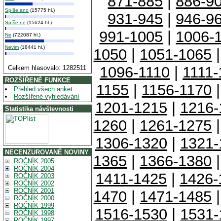
871-885
|
886-9
Spíše ano
(15775 hl.)
931-945
|
946-9
Spíše ne
(15624 hl.)
991-1005
|
1006-
Ne
(722087 hl.)
Nevim
(18441 hl.)
1050
|
1051-1065
1096-1110
|
1111-
Celkem hlasovalo: 1282511
ROZŠÍŘENÉ FUNKCE
1155
|
1156-1170
Přehled všech anket
Rozšířené vyhledávání
1201-1215
|
1216-
Statistika návštevnosti
1260
|
1261-1275
1306-1320
|
1321-
NECENZUROVANÉ NOVINY
1365
|
1366-1380
ROČNÍK 2005
ROČNÍK 2004
1411-1425
|
1426-
ROČNÍK 2003
ROČNÍK 2002
ROČNÍK 2001
1470
|
1471-1485
ROČNÍK 2000
ROČNÍK 1999
1516-1530
|
1531-
ROČNÍK 1998
ROČNÍK 1997