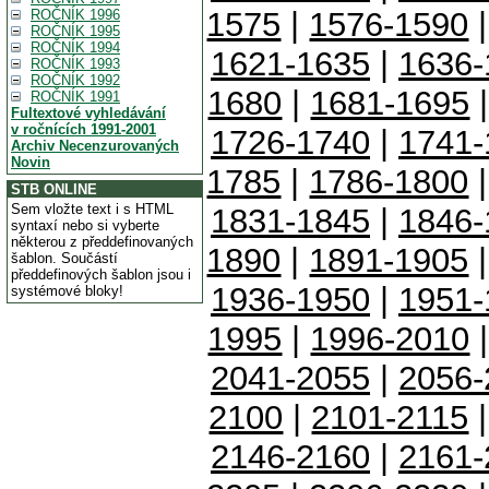
1575
|
1576-1590
ROČNÍK 1996
ROČNÍK 1995
ROČNÍK 1994
1621-1635
|
1636-
ROČNÍK 1993
ROČNÍK 1992
1680
|
1681-1695
ROČNÍK 1991
Fultextové vyhledávání
v ročnících 1991-2001
1726-1740
|
1741-
Archiv Necenzurovaných
Novin
1785
|
1786-1800
STB ONLINE
Sem vložte text i s HTML
1831-1845
|
1846-
syntaxí nebo si vyberte
některou z předdefinovaných
1890
|
1891-1905
šablon. Součástí
předdefinových šablon jsou i
1936-1950
|
1951-
systémové bloky!
1995
|
1996-2010
2041-2055
|
2056-
2100
|
2101-2115
2146-2160
|
2161-