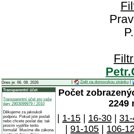
Fi
Prav
P
Fil
Petr
|
Zpět na domovskou stránku
|
Dnes je: 06. 08. 2026
Počet zobrazenýc
Transparentní účet
Transparentní účet pro vaše
2249 
dary 2903099979 / 2010
Děkujeme za jakoukoli
|
1-15
|
16-30
|
31-
podporu. Pokud jste poslali
nebo chcete poslat dar, tak
prosím vyplňte tento
|
91-105
|
106-1
formulář. Musíme dle zákona