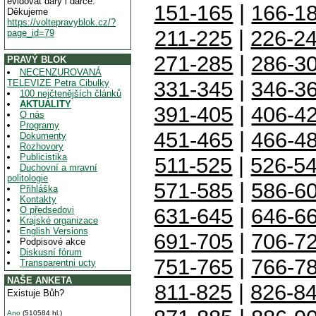
evidovat dary i dárce.
151-165
|
166-1
Děkujeme
https://voltepravyblok.cz/?
211-225
|
226-2
page_id=79
271-285
|
286-3
PRAVÝ BLOK
NECENZUROVANÁ
331-345
|
346-3
TELEVIZE Petra Cibulky
100 nejčtenějších článků
AKTUALITY
391-405
|
406-4
O nás
Programy
451-465
|
466-4
Dokumenty
Rozhovory
Publicistika
511-525
|
526-5
Duchovní a mravní
politologie
571-585
|
586-6
Přihláška
Kontakty
631-645
|
646-6
O předsedovi
Krajské organizace
English Versions
691-705
|
706-7
Podpisové akce
Diskusní fórum
751-765
|
766-7
Transparentni ucty
NAŠE ANKETA
811-825
|
826-8
Existuje Bůh?
Ano
(510584 hl.)