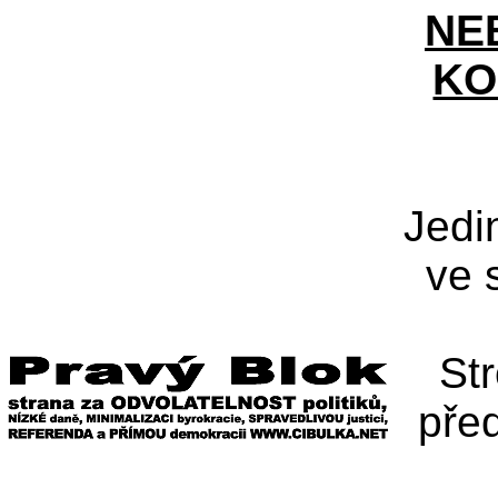
NE
KO
Jedi
ve 
St
pře