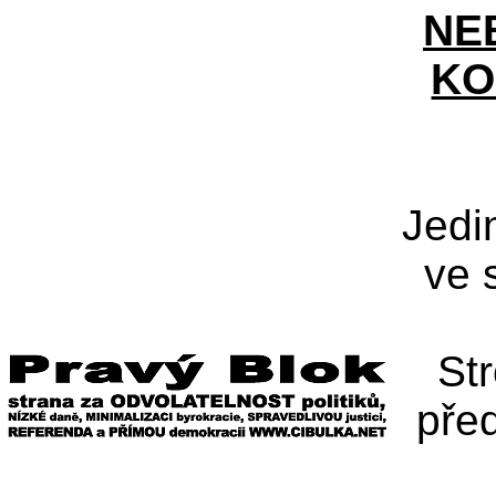
NE
KO
Jedi
ve 
St
pře