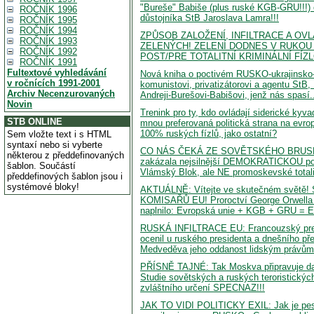
"Bureše" Babiše (plus ruské KGB-GRU!!!)
ROČNÍK 1996
důstojníka StB Jaroslava Lamra!!!
ROČNÍK 1995
ROČNÍK 1994
ZPŮSOB ZALOŽENÍ, INFILTRACE A OV
ROČNÍK 1993
ZELENÝCH! ZELENÍ DODNES V RUKOU
ROČNÍK 1992
POST/PRE TOTALITNÍ KRIMINÁLNÍ FÍZ
ROČNÍK 1991
Fultextové vyhledávání
Nová kniha o poctivém RUSKO-ukrajinsk
v ročnících 1991-2001
komunistovi, privatizátorovi a agentu St
Archiv Necenzurovaných
Andreji-Burešovi-Babišovi, jenž nás spasí..
Novin
Trenink pro ty, kdo ovládají siderické kyv
STB ONLINE
mnou preferovaná politická strana na evro
100% ruských fízlů, jako ostatní?
Sem vložte text i s HTML
syntaxí nebo si vyberte
CO NÁS ČEKÁ ZE SOVĚTSKÉHO BRUSEL
některou z předdefinovaných
zakázala nejsilnější DEMOKRATICKOU pol
šablon. Součástí
Vlámský Blok, ale NE promoskevské totali
předdefinových šablon jsou i
systémové bloky!
AKTUÁLNĚ: Vítejte ve skutečném svět
KOMISAŘŮ EU! Proroctví George Orwella
naplnilo: Evropská unie + KGB + GRU = 
RUSKÁ INFILTRACE EU: Francouzský pre
ocenil u ruského presidenta a dnešního př
Medveděva jeho oddanost lidským právům
PŘÍSNĚ TAJNÉ: Tak Moskva připravuje dal
Studie sovětských a ruských teroristický
zvláštního určení SPECNAZ!!!
JAK TO VIDI POLITICKY EXIL: Jak je pes