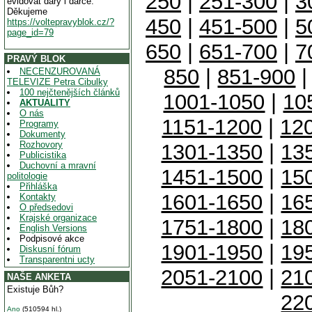
250
|
251-300
|
3
evidovat dary i dárce.
Děkujeme
450
|
451-500
|
5
https://voltepravyblok.cz/?
page_id=79
650
|
651-700
|
7
PRAVÝ BLOK
850
|
851-900
NECENZUROVANÁ
TELEVIZE Petra Cibulky
100 nejčtenějších článků
1001-1050
|
10
AKTUALITY
O nás
1151-1200
|
12
Programy
Dokumenty
Rozhovory
1301-1350
|
13
Publicistika
Duchovní a mravní
1451-1500
|
15
politologie
Přihláška
1601-1650
|
16
Kontakty
O předsedovi
Krajské organizace
1751-1800
|
18
English Versions
Podpisové akce
1901-1950
|
19
Diskusní fórum
Transparentni ucty
2051-2100
|
21
NAŠE ANKETA
Existuje Bůh?
22
Ano
(510594 hl.)