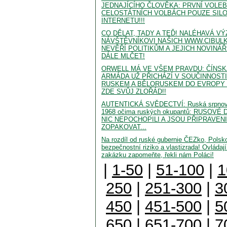
JEDNAJÍCÍHO ČLOVĚKA: PRVNÍ VOLEB
CELOSTÁTNÍCH VOLBÁCH POUZE SIL
INTERNETU!!!
CO DĚLAT, TADY A TEĎ! NALÉHAVÁ 
NÁVŠTĚVNÍKOVI NAŠICH WWW.CIBULK
NEVĚŘÍ POLITIKŮM A JEJICH NOVINÁ
DÁLE MLČET!
ORWELL MÁ VE VŠEM PRAVDU: ČÍNSK
ARMÁDA UŽ PŘICHÁZÍ V SOUČINNOSTI
RUSKEM A BĚLORUSKEM DO EVROPY
ZDE SVŮJ ZLOŘÁD!!
AUTENTICKÁ SVĚDECTVÍ: Ruská srpnová
1968 očima ruských okupantů: RUSOV
NIC NEPOCHOPILI A JSOU PŘIPRAVENI
ZOPAKOVAT...
Na rozdíl od ruské gubernie ČEZko, Polsk
bezpečnostní riziko a vlastizrada! Ovládaj
zakázku zapomeňte, řekli nám Poláci!
|
1-50
|
51-100
|
1
250
|
251-300
|
3
450
|
451-500
|
5
650
|
651-700
|
7