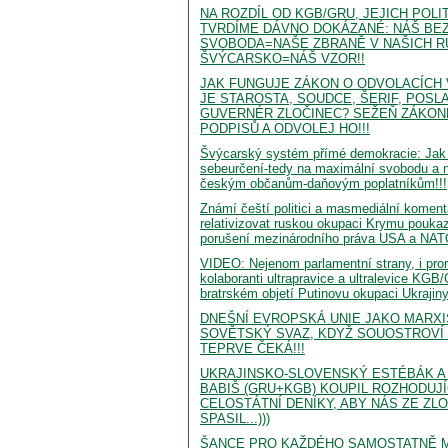
NA ROZDÍL OD KGB/GRU, JEJICH POLI
TVRDÍME DÁVNO DOKÁZANÉ: NÁŠ BEZ
SVOBODA=NAŠE ZBRANĚ V NAŠICH R
ŠVÝCARSKO=NÁŠ VZOR!!
JAK FUNGUJE ZÁKON O ODVOLACÍCH 
JE STAROSTA, SOUDCE, ŠERIF, POS
GUVERNÉR ZLOČINEC? SEŽEŇ ZÁKON
PODPISŮ A ODVOLEJ HO!!!
Švýcarský systém přímé demokracie: Jak z
sebeurčení-tedy na maximální svobodu a 
českým občanům-daňovým poplatníkům!!!
Známí čeští politici a masmediální koment
relativizovat ruskou okupaci Krymu pouka
porušení mezinárodního práva USA a NAT
VIDEO: Nejenom parlamentní strany, i pror
kolaboranti ultrapravice a ultralevice KGB
bratrském objetí Putinovu okupaci Ukrajiny
DNEŠNÍ EVROPSKÁ UNIE JAKO MARXI
SOVĚTSKÝ SVAZ, KDYŽ SOUOSTROVÍ
TEPRVE ČEKÁ!!!
UKRAJINSKO-SLOVENSKÝ ESTÉBÁK A 
BABIŠ (GRU+KGB) KOUPIL ROZHODUJ
CELOSTÁTNÍ DENÍKY, ABY NÁS ZE ZL
SPASIL...)))
ŠANCE PRO KAŽDÉHO SAMOSTATNĚ M