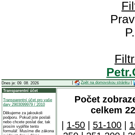
Fi
Prav
P
Fil
Petr
|
Zpět na domovskou stránku
|
Dnes je: 09. 08. 2026
Transparentní účet
Počet zobraze
Transparentní účet pro vaše
dary 2903099979 / 2010
celkem 22
Děkujeme za jakoukoli
podporu. Pokud jste poslali
nebo chcete poslat dar, tak
|
1-50
|
51-100
|
1
prosím vyplňte tento
formulář. Musíme dle zákona