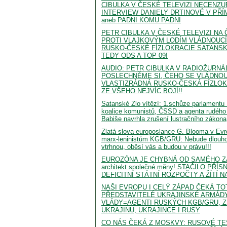
CIBULKA V ČESKÉ TELEVIZI NECENZ
INTERVIEW DANIELY DRTINOVÉ V PŘ
aneb PADNI KOMU PADNI
PETR CIBULKA V ČESKÉ TELEVIZI NA
PROTI VLAJKOVÝM LODÍM VLÁDNOUCÍ
RUSKO-ČESKÉ FÍZLOKRACIE SATANS
TEDY ODS A TOP 09!
AUDIO: PETR CIBULKA V RADIOŽURNÁ
POSLECHNĚME SI, ČEHO SE VLÁDNOUC
VLASTIZRÁDNÁ RUSKO-ČESKÁ FÍZLOK
ZE VŠEHO NEJVÍC BOJÍ!!
Satanské Zlo vítězí: 1.schůze parlament
koalice komunistů, ČSSD a agenta rudéh
Babiše navrhla zrušení lustračního zákona
Zlatá slova europoslance G. Blooma v Ev
marx-leninistům KGB/GRU: Nebude dlouho 
vtrhnou, oběsí vás a budou v právu!!!
EUROZÓNA JE CHYBNÁ OD SAMÉHO ZAČ
architekt společné měny! STAČILO PŘÍ
DEFICITNÍ STÁTNÍ ROZPOČTY A ŽÍTÍ NA 
NAŠI EVROPU I CELÝ ZÁPAD ČEKÁ TO
PŘEDSTAVITELÉ UKRAJINSKÉ ARMÁDY,
VLÁDY=AGENTI RUSKÝCH KGB/GRU, Z
UKRAJINU, UKRAJINCE I RUSY
CO NÁS ČEKÁ Z MOSKVY: RUSOVÉ TE