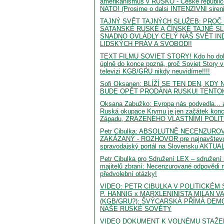
amerikanismus v RUSKO - Ceske republic
NATO! (Prosime o dalsi INTENZIVNI sireni!
TAJNÝ SVĚT TAJNÝCH SLUŽEB: PROČ
SATANSKÉ RUSKÉ A ČÍNSKÉ TAJNÉ S
SNADNO OVLÁDLY CELÝ NÁŠ SVĚT IN
LIDSKÝCH PRÁV A SVOBOD!!
TEXT FILMU SOVIET STORY! Kdo ho dok
úplně do konce pozná, proč Soviet Story v
televizi KGB/GRU nikdy neuvidíme!!!!
Sofi Oksanen: BLÍŽÍ SE TEN DEN, KD
BUDE OPĚT PRODÁNA RUSKU! TENTOK
Oksana Zabužko: Evropa nás podvedla... 
Ruská okupace Krymu je jen začátek konce
Západu, ZRAZENÉHO VLASTNÍMI POLITI
Petr Cibulka: ABSOLUTNĚ NECENZURO
ZAKÁZANÝ - ROZHOVOR pre najnavštevo
spravodajský portál na Slovensku AKTU
Petr Cibulka pro Sdružení LEX – sdružení
majitelů zbraní: Necenzurované odpovědi 
předvolební otázky!
VIDEO: PETR CIBULKA V POLITICKÉM 
P. HANNIG x MARXLENINISTA MILAN V
(KGB/GRU?): ŠVÝCARSKÁ PŘÍMÁ DEMO
NAŠE RUSKÉ SOVĚTY
VIDEO DOKUMENT K VOLNÉMU STAŽEN