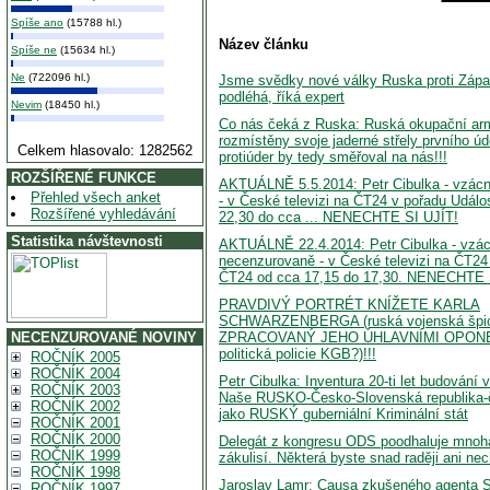
Spíše ano
(15788 hl.)
Název článku
Spíše ne
(15634 hl.)
Ne
(722096 hl.)
Jsme svědky nové války Ruska proti Záp
podléhá, říká expert
Nevim
(18450 hl.)
Co nás čeká z Ruska: Ruská okupační ar
rozmístěny svoje jaderné střely prvního ú
Celkem hlasovalo: 1282562
protiúder by tedy směřoval na nás!!!
ROZŠÍŘENÉ FUNKCE
AKTUÁLNĚ 5.5.2014: Petr Cibulka - vzác
Přehled všech anket
- v České televizi na ČT24 v pořadu Událo
Rozšířené vyhledávání
22,30 do cca ... NENECHTE SI UJÍT!
Statistika návštevnosti
AKTUÁLNĚ 22.4.2014: Petr Cibulka - vzá
necenzurovaně - v České televizi na ČT24
ČT24 od cca 17,15 do 17,30. NENECHTE S
PRAVDIVÝ PORTRÉT KNÍŽETE KARLA
SCHWARZENBERGA (ruská vojenská špi
ZPRACOVANÝ JEHO ÚHLAVNÍMI OPONENT
NECENZUROVANÉ NOVINY
politická policie KGB?)!!!
ROČNÍK 2005
ROČNÍK 2004
Petr Cibulka: Inventura 20-ti let budování v
ROČNÍK 2003
Naše RUSKO-Česko-Slovenská republika-
ROČNÍK 2002
jako RUSKÝ guberniální Kriminální stát
ROČNÍK 2001
ROČNÍK 2000
Delegát z kongresu ODS poodhaluje mnohá
ROČNÍK 1999
zákulisí. Některá byste snad raději ani necht
ROČNÍK 1998
Jaroslav Lamr: Causa zkušeného agenta S
ROČNÍK 1997