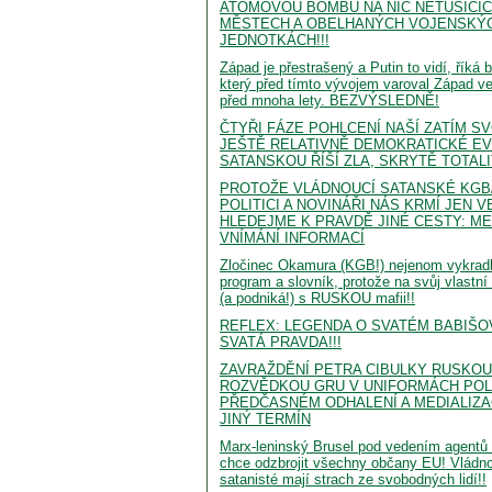
ATOMOVOU BOMBU NA NIC NETUŠÍCÍ
MĚSTECH A OBELHANÝCH VOJENSKÝ
JEDNOTKÁCH!!!
Západ je přestrašený a Putin to vidí, říká 
který před tímto vývojem varoval Západ v
před mnoha lety. BEZVÝSLEDNĚ!
ČTYŘI FÁZE POHLCENÍ NAŠÍ ZATÍM S
JEŠTĚ RELATIVNĚ DEMOKRATICKÉ E
SATANSKOU ŘÍŠÍ ZLA, SKRYTĚ TOTALI
PROTOŽE VLÁDNOUCÍ SATANSKÉ KGB/
POLITICI A NOVINÁŘI NÁS KRMÍ JEN V
HLEDEJME K PRAVDĚ JINÉ CESTY: M
VNÍMÁNÍ INFORMACÍ
Zločinec Okamura (KGB!) nejenom vykradl 
program a slovník, protože na svůj vlastní
(a podniká!) s RUSKOU mafii!!
REFLEX: LEGENDA O SVATÉM BABIŠO
SVATÁ PRAVDA!!!
ZAVRAŽDĚNÍ PETRA CIBULKY RUSKO
ROZVĚDKOU GRU V UNIFORMÁCH POLI
PŘEDČASNÉM ODHALENÍ A MEDIALIZA
JINÝ TERMÍN
Marx-leninský Brusel pod vedením agent
chce odzbrojit všechny občany EU! Vládn
satanisté mají strach ze svobodných lidí!!