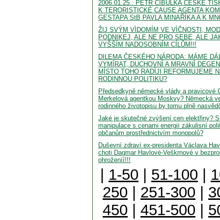
2006.01.25.: PETR CIBULKA ČESKÉ T
K TERORISTICKÉ CAUSE AGENTA KO
GESTAPA StB PAVLA MINAŘÍKA A K 
ŽIJ SVÝM VÌDOMÍM VE VÌČNOSTI, MOD
PODNIKEJ, ALE NE PRO SEBE, ALE J
VYŠŠÍM NADOSOBNÍM CÍLŮM!!!
DILEMA ČESKÉHO NÁRODA: MÁME DÁL
VYMÍRAT, DUCHOVNÌ A MRAVNÌ DEGE
MÍSTO TOHO RADÌJI REFORMUJEME N
RODINNOU POLITIKU?
Předsedkyně německé vlády a pravicové 
Merkelová agentkou Moskvy? Německá ver
rodinného životopisu by tomu plně nasvědčo
Jaké je skutečné zvýšení cen elektřiny? S
manipulace s cenami energií zákulisní polit
občanům prostřednictvím monopolů?
Duševní zdraví ex-presidenta Václava Hav
choti Dagmar Havlové-Veškrnové v bezpro
ohroženíí!!!
|
1-50
|
51-100
|
1
250
|
251-300
|
3
450
|
451-500
|
5