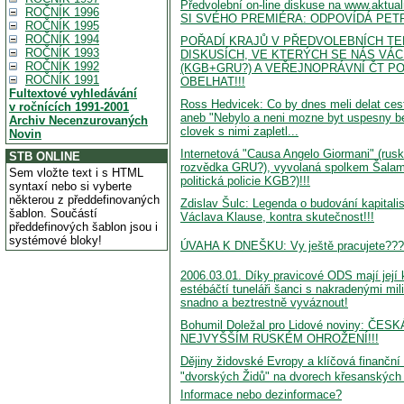
Předvolební on-line diskuse na www.aktu
ROČNÍK 1996
SI SVÉHO PREMIÉRA: ODPOVÍDÁ PET
ROČNÍK 1995
ROČNÍK 1994
POŘADÍ KRAJŮ V PŘEDVOLEBNÍCH TE
ROČNÍK 1993
DISKUSÍCH, VE KTERÝCH SE NÁS VÁ
ROČNÍK 1992
(KGB+GRU?) A VEŘEJNOPRÁVNÍ ČT P
ROČNÍK 1991
OBELHAT!!!
Fultextové vyhledávání
Ross Hedvicek: Co by dnes meli delat cesti 
v ročnících 1991-2001
aneb "Nebylo a neni mozne byt uspesny b
Archiv Necenzurovaných
clovek s nimi zapletl...
Novin
Internetová "Causa Angelo Giormani" (rus
STB ONLINE
rozvědka GRU?), vyvolaná spolkem Šalamo
Sem vložte text i s HTML
politická policie KGB?)!!!
syntaxí nebo si vyberte
některou z předdefinovaných
Zdislav Šulc: Legenda o budování kapital
šablon. Součástí
Václava Klause, kontra skutečnost!!!
předdefinových šablon jsou i
systémové bloky!
ÚVAHA K DNEŠKU: Vy ještě pracujete???
2006.03.01. Díky pravicové ODS mají její 
estébáčtí tuneláři šanci s nakradenými mil
snadno a beztrestně vyváznout!
Bohumil Doležal pro Lidové noviny: ČE
NEJVYŠŠÍM RUSKÉM OHROŽENÍ!!!
Dějiny židovské Evropy a klíčová finanční a
"dvorských Židů" na dvorech křesanských
Informace nebo dezinformace?