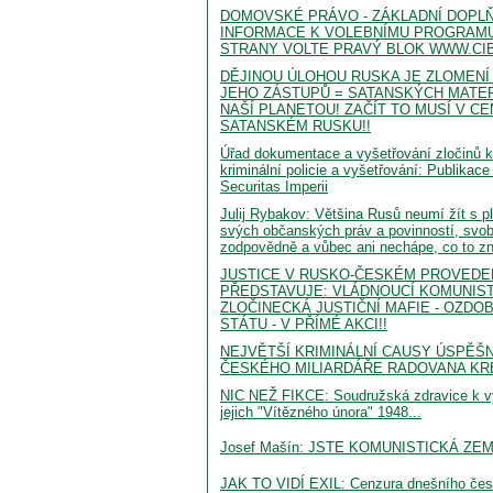
DOMOVSKÉ PRÁVO - ZÁKLADNÍ DOPLŇ
INFORMACE K VOLEBNÍMU PROGRAMU
STRANY VOLTE PRAVÝ BLOK WWW.CI
DĚJINOU ÚLOHOU RUSKA JE ZLOMENÍ
JEHO ZÁSTUPŮ = SATANSKÝCH MATER
NAŠÍ PLANETOU! ZAČÍT TO MUSÍ V CE
SATANSKÉM RUSKU!!
Úřad dokumentace a vyšetřování zločinů
kriminální policie a vyšetřování: Publikace
Securitas Imperii
Julij Rybakov: Většina Rusů neumí žít s
svých občanských práv a povinností, svo
zodpovědně a vůbec ani nechápe, co to z
JUSTICE V RUSKO-ČESKÉM PROVEDE
PŘEDSTAVUJE: VLÁDNOUCÍ KOMUNIS
ZLOČINECKÁ JUSTIČNÍ MAFIE - OZDO
STÁTU - V PŘÍMÉ AKCI!!
NEJVĚTŠÍ KRIMINÁLNÍ CAUSY ÚSPĚŠ
ČESKÉHO MILIARDÁŘE RADOVANA KRE
NIC NEŽ FIKCE: Soudružská zdravice k 
jejich "Vítězného února" 1948...
Josef Mašín: JSTE KOMUNISTICKÁ ZEMĚ.
JAK TO VIDÍ EXIL: Cenzura dnešního čes