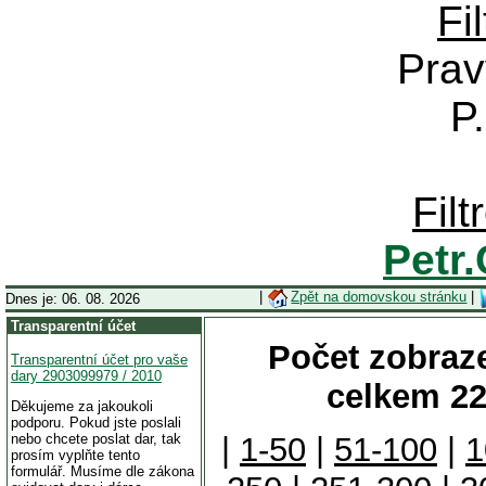
Fi
Prav
P
Fil
Petr
|
Zpět na domovskou stránku
|
Dnes je: 06. 08. 2026
Transparentní účet
Počet zobraze
Transparentní účet pro vaše
dary 2903099979 / 2010
celkem 22
Děkujeme za jakoukoli
podporu. Pokud jste poslali
nebo chcete poslat dar, tak
|
1-50
|
51-100
|
1
prosím vyplňte tento
formulář. Musíme dle zákona