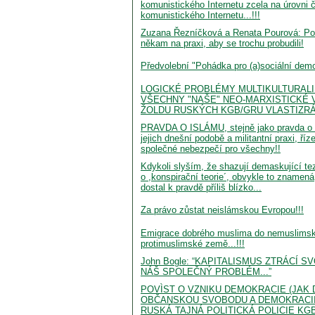
komunistického Internetu zcela na úrovni 
komunistického Internetu...!!!
Zuzana Řezníčková a Renata Pourová: Posl
někam na praxi, aby se trochu probudili!
Předvolební "Pohádka pro (a)sociální dem
LOGICKÉ PROBLÉMY MULTIKULTURALI
VŠECHNY "NAŠE" NEO-MARXISTICKÉ 
ŽOLDU RUSKÝCH KGB/GRU VLASTIZRÁD
PRAVDA O ISLÁMU, stejně jako pravda o
jejich dnešní podobě a militantní praxi, ř
společné nebezpečí pro všechny!!
Kdykoli slyším, že shazují demaskující te
o ,konspirační teorie´, obvykle to znamen
dostal k pravdě příliš blízko...
Za právo zůstat neislámskou Evropou!!!
Emigrace dobrého muslima do nemuslims
protimuslimské země...!!!
John Bogle: “KAPITALISMUS ZTRÁCÍ SV
NÁŠ SPOLEČNÝ PROBLÉM...”
POVÌST O VZNIKU DEMOKRACIE (JAK 
OBČANSKOU SVOBODU A DEMOKRACII 
RUSKÁ TAJNÁ POLITICKÁ POLICIE KGB!