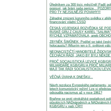
Úředníkem za 300 tisíc měsíčně! Padlí po
popisují, jak brání naše peníze... POZO
PRO TY NEJSILNĚJŠÍ POVAHY!!!
Záhadné zmizení korunního svědka v aféře
financování vládní ČSSD
ČESKÁ VOJENSKÁ ROZVĚDKA SE POD
RUSKÉ GRU Z CAUSY KAREL "SALIMA" 
RYCHLE VZPAMATOVALA, aneb OBCHO
ZBYNĚK ŠIMŮNEK: Podílel se také český
holocaustu? (Mluvím jen o II. světové válce
NEONACISTIČTÍ HANOBITELÉ ŽIDOVS
ČECHÁCH ŘÁDÍ, JAKO BY BYLI NĚKDE V
PROČ SOCIALISTICKÁ LEVICE KGB/G
MILIARDÁŘE KGB/GRU A PROČ MILIAR
MAJÍ TAK RÁDI SOCIALISTICKOU LEVIC
VĚČNÁ ÚVAHA K DNEŠKU...
Návrh rezoluce Evropského parlamentu, od
letech komunistický režim! Lze si představ
odsoudila nacismus až v roce 1961?
Braňme se proti otrokářské poplatkové poli
působících NADnárodních a NADstátních k
KGB/GRU v naší ČR!!!