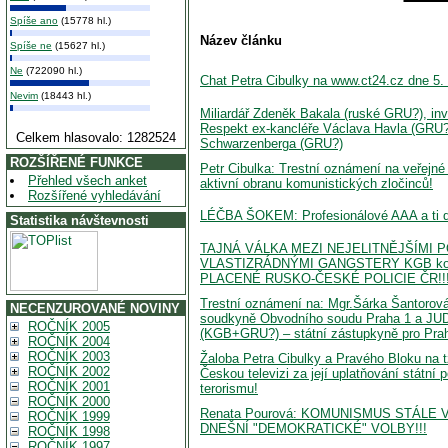
Spíše ano
(15778 hl.)
Název článku
Spíše ne
(15627 hl.)
Ne
(722090 hl.)
Chat Petra Cibulky na www.ct24.cz dne 5.
Nevim
(18443 hl.)
Miliardář Zdeněk Bakala (ruské GRU?), inv
Respekt ex-kancléře Václava Havla (GRU?
Celkem hlasovalo: 1282524
Schwarzenberga (GRU?)
ROZŠÍŘENÉ FUNKCE
Petr Cibulka: Trestní oznámení na veřejné č
Přehled všech anket
aktivní obranu komunistických zločinců!
Rozšířené vyhledávání
LÉČBA ŠOKEM: Profesionálové AAA a ti dr
Statistika návštevnosti
TAJNÁ VÁLKA MEZI NEJELITNĚJŠÍMI P
VLASTIZRÁDNÝMI GANGSTERY KGB kon
PLACENÉ RUSKO-ČESKÉ POLICIE ČR!!
Trestní oznámení na: Mgr.Šárka Šantoro
NECENZUROVANÉ NOVINY
soudkyně Obvodního soudu Praha 1 a JU
ROČNÍK 2005
(KGB+GRU?) – státní zástupkyně pro Pra
ROČNÍK 2004
ROČNÍK 2003
Žaloba Petra Cibulky a Pravého Bloku na t
ROČNÍK 2002
Českou televizi za její uplatňování státní p
ROČNÍK 2001
terorismu!
ROČNÍK 2000
Renata Pourová: KOMUNISMUS STÁLE 
ROČNÍK 1999
DNEŠNÍ "DEMOKRATICKÉ" VOLBY!!!
ROČNÍK 1998
ROČNÍK 1997