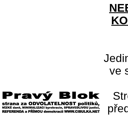
NE
KO
Jedi
ve 
St
pře