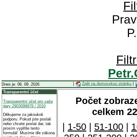
Fi
Prav
P
Fil
Petr
|
Zpět na domovskou stránku
|
Dnes je: 06. 08. 2026
Transparentní účet
Počet zobraze
Transparentní účet pro vaše
dary 2903099979 / 2010
celkem 22
Děkujeme za jakoukoli
podporu. Pokud jste poslali
nebo chcete poslat dar, tak
|
1-50
|
51-100
|
1
prosím vyplňte tento
formulář. Musíme dle zákona