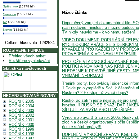
Spíše ano
(15778 hl.)
Název článku
Spíše ne
(15627 hl.)
Ne
(722090 hl.)
Doporučený varující dokumentární film 
naší nedávné minulosti a možné budoucnos
Nevim
(18443 hl.)
TV nikdy neuvidíme - k volnému stažení
VIDEO DOKUMENT: POPULÁRNÍ TELEV
Celkem hlasovalo: 1282524
RYCHLOKURZ PRÁCE SE SIDERICKÝM
KYVADLEM PRO KAŽDÉHO V PROFESI
ROZŠÍŘENÉ FUNKCE
PROVEDENÍ A K VOLNÉMU STAŽENÍ!!!
Přehled všech anket
Rozšířené vyhledávání
PROTOŽE VLÁDNOUCÍ SATANSKÉ KGB/
POLITICI A NOVINÁŘI NÁS KRMÍ JEN V
Statistika návštevnosti
HLEDEJME K PRAVDĚ JINÉ CESTY: M
VNÍMÁNÍ INFORMACÍ
Trenink pro ty, kdo ovládají siderické info
1.Dojde po olympiádě v Soči k částečné o
Ruskem? 2.Existuje už zvací dopis?
NECENZUROVANÉ NOVINY
Rusko, ač zatím ještě nejisté, se pro svět
ROČNÍK 2005
hrozbou!!! RUSKO SE SNAŽÍ DÁT JAK
ROČNÍK 2004
SÍLU JÍT ZA SVÝM PROTI VĚTŠINĚ!!!
ROČNÍK 2003
ROČNÍK 2002
Výroční zpráva BIS za rok 2006: Ruský st
ROČNÍK 2001
zločin a český organizovaný zločin úspěšně
ROČNÍK 2000
české státní orgány!!!
ROČNÍK 1999
ROČNÍK 1998
DOPLNĚNÍ VÝROČNÍ ZPRÁVY KGB-BIS
ROČNÍK 1997