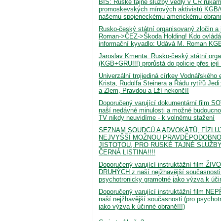
BIS: Ruské tajné služby vedly v ČR ruka
promoskevských mírových aktivistů KGB
našemu spojeneckému americkému obran
Rusko-český státní organisovaný zločin a j
Roman->ČEZ->Škoda Holding! Kdo ovládá 
informační kyvadlo: Udává M. Roman K
Jaroslav Kmenta: Rusko-český státní orga
(KGB+GRU!!!) prorůstá do policie přes její 
Univerzální trojjediná církev Vodnářského 
Krista, Rudolfa Steinera a Řádu rytířů Jed
a Zlem, Pravdou a Lží nekončí!
Doporučený varující dokumentární film 
naší nedávné minulosti a možné budoucnos
TV nikdy neuvidíme - k volnému stažení
SEZNAM SOUDCŮ A ADVOKÁTŮ, FÍZLUJ
NEJVYŠŠÍ MOŽNOU PRAVDĚPODOBNOST
JISTOTOU, PRO RUSKÉ TAJNÉ SLUŽBY
ČERNÁ LISTINA!!!!
Doporučený varující instruktážní film Ž
DRUHÝCH z naší nejžhavější současnosti 
psychotronicky gramotné jako výzva k účin
Doporučený varující instruktážní film N
naší nejžhavější současnosti (pro psycho
jako výzva k účinné obraně!!!)