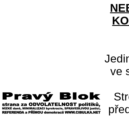
NE
KO
Jedi
ve 
St
pře