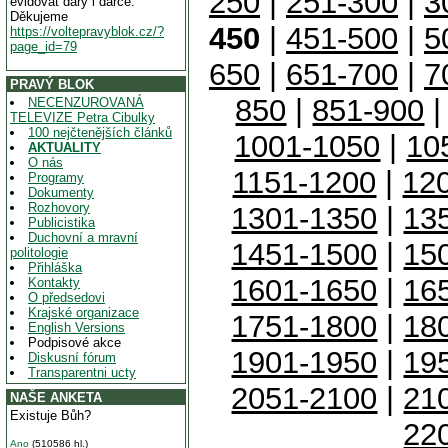
250
|
251-300
|
3
evidovat dary i dárce.
Děkujeme
450
|
451-500
|
5
https://voltepravyblok.cz/?
page_id=79
650
|
651-700
|
7
PRAVÝ BLOK
850
|
851-900
NECENZUROVANÁ
TELEVIZE Petra Cibulky
100 nejčtenějších článků
1001-1050
|
10
AKTUALITY
O nás
1151-1200
|
12
Programy
Dokumenty
Rozhovory
1301-1350
|
13
Publicistika
Duchovní a mravní
1451-1500
|
15
politologie
Přihláška
1601-1650
|
16
Kontakty
O předsedovi
Krajské organizace
1751-1800
|
18
English Versions
Podpisové akce
1901-1950
|
19
Diskusní fórum
Transparentni ucty
2051-2100
|
21
NAŠE ANKETA
Existuje Bůh?
22
Ano
(510586 hl.)