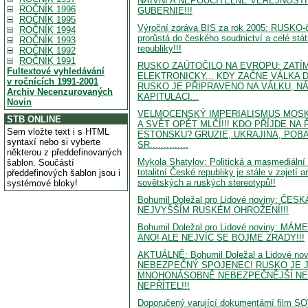
NAIVNÍ A NEPOUČITELNÉ VEŘEJNOSTI
ROČNÍK 1996
GUBERNIE!!!
ROČNÍK 1995
Výroční zpráva BIS za rok 2005: RUSKO-
ROČNÍK 1994
prorůstá do českého soudnictví a celé stá
ROČNÍK 1993
republiky!!!
ROČNÍK 1992
ROČNÍK 1991
RUSKO ZAÚTOČILO NA EVROPU: ZATÍ
Fultextové vyhledávání
ELEKTRONICKY... KDY ZAČNE VÁLKA
v ročnících 1991-2001
RUSKO JE PŘIPRAVENO NA VÁLKU, N
Archiv Necenzurovaných
KAPITULACI...
Novin
VELMOCENSKÝ IMPERIALISMUS MOS
STB ONLINE
A SVĚT OPĚT MLČÍ!!! KDO PŘÍJDE NA
Sem vložte text i s HTML
ESTONSKU? GRUZIE, UKRAJINA, POBAL
syntaxí nebo si vyberte
SR..............
některou z předdefinovaných
Mykola Shatylov: Politická a masmediální
šablon. Součástí
totalitní České republiky je stále v zajetí 
předdefinových šablon jsou i
sovětských a ruských stereotypů!!
systémové bloky!
Bohumil Doležal pro Lidové noviny: ČE
NEJVYŠŠÍM RUSKÉM OHROŽENÍ!!!
Bohumil Doležal pro Lidové noviny: M
ANO! ALE NEJVÍC SE BOJME ZRADY!!!
AKTUÁLNĚ: Bohumil Doležal a Lidové no
NEBEZPEČNÝ SPOJENEC! RUSKO JE 
MNOHONÁSOBNĚ NEBEZPEČNĚJŠÍ NEŽ
NEPŘÍTEL!!!
Doporučený varující dokumentární film 