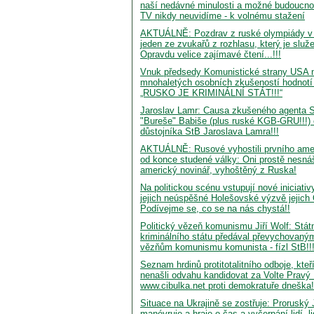
naší nedávné minulosti a možné budoucnos
TV nikdy neuvidíme - k volnému stažení
AKTUÁLNĚ: Pozdrav z ruské olympiády v 
jeden ze zvukařů z rozhlasu, který je služe
Opravdu velice zajímavé čtení...!!!
Vnuk předsedy Komunistické strany USA 
mnohaletých osobních zkušeností hodnotí
„RUSKO JE KRIMINÁLNÍ STÁT!!!“
Jaroslav Lamr: Causa zkušeného agenta S
"Bureše" Babiše (plus ruské KGB-GRU!!!)
důstojníka StB Jaroslava Lamra!!!
AKTUÁLNĚ: Rusové vyhostili prvního ame
od konce studené války: Oni prostě nesnáší
americký novinář, vyhoštěný z Ruska!
Na politickou scénu vstupují nové iniciat
jejich neúspěšné Holešovské výzvě jejic
Podívejme se, co se na nás chystá!!
Politický vězeň komunismu Jiří Wolf: Stá
kriminálního státu předával převychovaný
vězňům komunismu komunista - fízl StB!!!
Seznam hrdinů protitotalitního odboje, kteř
nenašli odvahu kandidovat za Volte Pravý
www.cibulka.net proti demokratuře dneška!
Situace na Ukrajině se zostřuje: Proruský
manévruje a hraje o čas a vyčerpání lidí, l