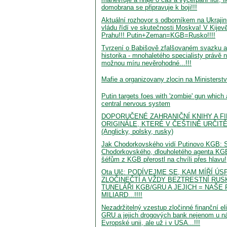
domobrana se připravuje k boji!!!
Aktuální rozhovor s odborníkem na Ukrajin
vládu řídí ve skutečnosti Moskva! V Kijev
Prahu!!! Putin+Zeman=KGB=Rusko!!!!
Tvrzení o Babišově zfalšovaném svazku a
historika - mnohaletého specialisty právě 
možnou míru nevěrohodné...!!!
Mafie a organizovany zlocin na Ministerst
Putin targets foes with 'zombie' gun which 
central nervous system
DOPORUČENÉ ZAHRANIČNÍ KNIHY A FI
ORIGINÁLE, KTERÉ V ČEŠTINĚ URČIT
(Anglicky, polsky, rusky)
Jak Chodorkovského vidí Putinovo KGB: S
Chodorkovského, dlouholetého agenta KG
šéfům z KGB přerostl na chvíli přes hlavu!
Ota Ulč: PODÍVEJME SE, KAM MÍŘÍ ÚS
ZLOČINEČTÍ A VŽDY BEZTRESTNÍ RUS
TUNELÁŘI KGB/GRU A JEJICH = NAŠE 
MILIARD...!!!!
Nezadržitelný vzestup zločinné finanční e
GRU a jejich drogových bank nejenom u n
Evropské unii, ale už i v USA...!!!