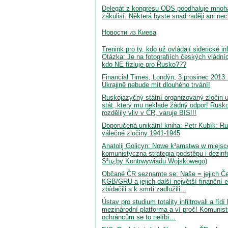
Delegát z kongresu ODS poodhaluje mnohá
zákulisí. Některá byste snad raději ani necht
Hовости из Киева
Trenink pro ty, kdo už ovládají siderické i
Otázka: Je na fotografiích českých vládní
kdo NE fízluje pro Rusko???
Financial Times, Londýn, 3 prosinec 2013:
Ukrajině nebude mít dlouhého trvání!
Ruskojazyčný státní organizovaný zločin u
stát, který mu neklade žádný odpor! Rusk
rozdělily vliv v ČR, varuje BIS!!!
Doporučená unikátní kniha: Petr Kubík: R
válečné zločiny 1941-1945
Anatolij Golicyn: Nowe k³amstwa w miejsc
komunistyczna strategia podstêpu i dezinfo
S³u¿by Kontrwywiadu Wojskowego)
Občané ČR seznamte se: Naše = jejich Č
KGB/GRU a jejich další největší finanční ex
zbídačili a k smrti zadlužili...
Ústav pro studium totality infiltrovali a říd
mezinárodní platforma a ví proč! Komunist
ochráncům se to nelíbí...