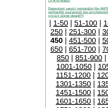
Co je to Akaša?
Doporučený varující instruktážní film MATR
nejžhavější současnosti (pro psychotronic
výzva k účinné obraně!!!)
|
1-50
|
51-100
|
1
250
|
251-300
|
3
450
|
451-500
|
5
650
|
651-700
|
7
850
|
851-900
1001-1050
|
10
1151-1200
|
12
1301-1350
|
13
1451-1500
|
15
1601-1650
|
16