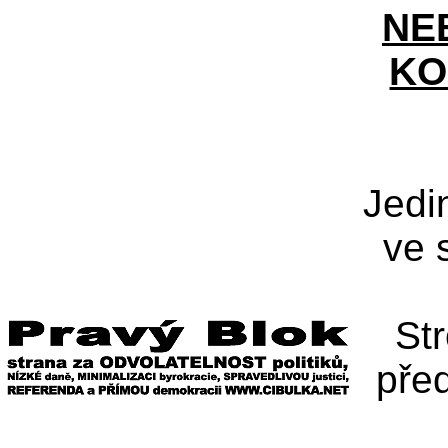
NE
KO
Jedi
ve 
St
pře