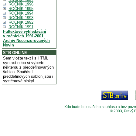
ROČNÍK 1996
ROČNÍK 1995
ROČNÍK 1994
ROČNÍK 1993
ROČNÍK 1992
ROČNÍK 1991
Fultextové vyhledávání
v ročnících 1991-2001
Archiv Necenzurovaných
Novin
STB ONLINE
Sem vložte text i s HTML
syntaxí nebo si vyberte
některou z předdefinovaných
šablon. Součástí
předdefinových šablon jsou i
systémové bloky!
Kdo bude bez našeho souhlasu a bez pozměny
© 2003, Pravý 