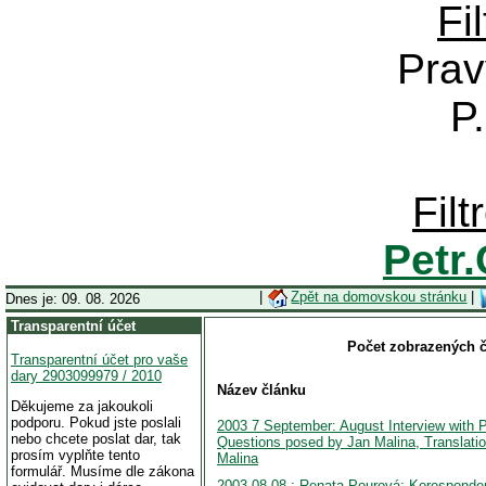
Fi
Prav
P
Fil
Petr
|
Zpět na domovskou stránku
|
Dnes je: 09. 08. 2026
Transparentní účet
Počet zobrazených č
Transparentní účet pro vaše
dary 2903099979 / 2010
Název článku
Děkujeme za jakoukoli
podporu. Pokud jste poslali
2003 7 September: August Interview with P
nebo chcete poslat dar, tak
Questions posed by Jan Malina, Translati
prosím vyplňte tento
Malina
formulář. Musíme dle zákona
2003.08.08.: Renata Pourová: Koresponde