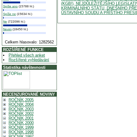
(KGB!), NEJDŮLEŽITĚJŠÍHO LEGISLAT
Spíše ano
(15788 hl.)
KRIMINÁLNÍHO STÁTU, DNEŠNÍHO PŘ
ÚSTAVNÍHO SOUDU A PŘÍŠTÍHO PRESI
Spíše ne
(15634 hl.)
Ne
(722096 hl.)
Nevim
(18450 hl.)
Celkem hlasovalo: 1282562
ROZŠÍŘENÉ FUNKCE
Přehled všech anket
Rozšířené vyhledávání
Statistika návštevnosti
NECENZUROVANÉ NOVINY
ROČNÍK 2005
ROČNÍK 2004
ROČNÍK 2003
ROČNÍK 2002
ROČNÍK 2001
ROČNÍK 2000
ROČNÍK 1999
ROČNÍK 1998
ROČNÍK 1997