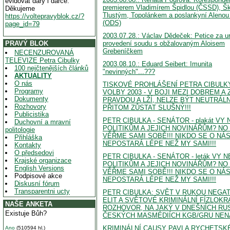
evidovat dary i dárce.
premierem Vladimírem Špidlou (ČSSD), 
Děkujeme
Tlustým, Topolánkem a poslankyní Alenou
https://voltepravyblok.cz/?
(ODS)
page_id=79
2003.07.28.: Václav Dědeček: Petice za u
PRAVÝ BLOK
provedení soudu s obžalovaným Aloisem
Grebeníčkem
NECENZUROVANÁ
TELEVIZE Petra Cibulky
2003.08.10.: Eduard Seibert: Imunita
100 nejčtenějších článků
"nevinných"...???
AKTUALITY
O nás
TISKOVÉ PROHLÁŠENÍ PETRA CIBULKY
Programy
VOLBY 2003 - V BOJI MEZI DOBREM A 
Dokumenty
PRAVDOU A LŽÍ, NELZE BÝT NEUTRÁLN
Rozhovory
PŘITOM ZŮSTAT SLUŠNÝ!!!
Publicistika
PETR CIBULKA - SENÁTOR - plakát VY
Duchovní a mravní
POLITIKŮM A JEJICH NOVINÁŘŮM? NO
politologie
VĚŘME SAMI SOBĚ!!! NIKDO SE O NÁ
Přihláška
NEPOSTARÁ LÉPE NEŽ MY SAMI!!!
Kontakty
O předsedovi
PETR CIBULKA - SENÁTOR - leták VY 
Krajské organizace
POLITIKŮM A JEJICH NOVINÁŘŮM? NO
English Versions
VĚŘME SAMI SOBĚ!!! NIKDO SE O NÁ
Podpisové akce
NEPOSTARÁ LÉPE NEŽ MY SAMI!!!
Diskusní fórum
Transparentni ucty
PETR CIBULKA: SVĚT V RUKOU NEGAT
ELIT A SVĚTOVÉ KRIMINÁLNÍ FÍZLOKR
NAŠE ANKETA
ROZHOVOR, NA JAKÝ V DNEŠNÍCH RU
Existuje Bůh?
ČESKÝCH MASMÉDIÍCH KGB/GRU NEN
KRIMINÁLNÍ CAUSY PAVLA RYCHETSK
Ano
(510594 hl.)