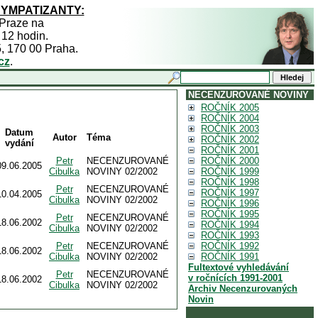
SYMPATIZANTY:
 Praze na
 12 hodin.
5, 170 00 Praha.
cz
.
NECENZUROVANÉ NOVINY
ROČNÍK 2005
ROČNÍK 2004
ROČNÍK 2003
Datum
Autor
Téma
ROČNÍK 2002
vydání
ROČNÍK 2001
Petr
NECENZUROVANÉ
ROČNÍK 2000
09.06.2005
Cibulka
NOVINY 02/2002
ROČNÍK 1999
ROČNÍK 1998
Petr
NECENZUROVANÉ
ROČNÍK 1997
10.04.2005
Cibulka
NOVINY 02/2002
ROČNÍK 1996
ROČNÍK 1995
Petr
NECENZUROVANÉ
18.06.2002
ROČNÍK 1994
Cibulka
NOVINY 02/2002
ROČNÍK 1993
Petr
NECENZUROVANÉ
ROČNÍK 1992
18.06.2002
Cibulka
NOVINY 02/2002
ROČNÍK 1991
Fultextové vyhledávání
Petr
NECENZUROVANÉ
v ročnících 1991-2001
18.06.2002
Cibulka
NOVINY 02/2002
Archiv Necenzurovaných
Novin