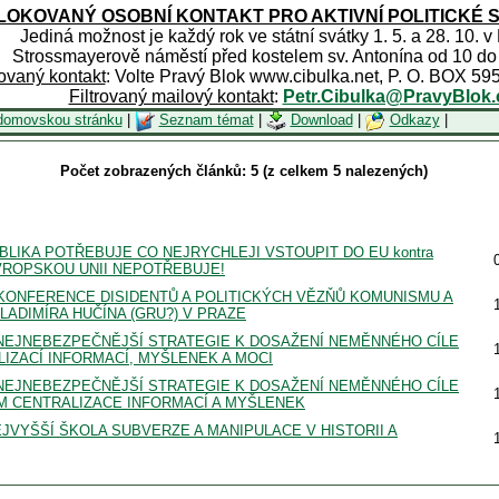
OKOVANÝ OSOBNÍ KONTAKT PRO AKTIVNÍ POLITICKÉ 
Jediná možnost je každý rok ve státní svátky 1. 5. a 28. 10. v
Strossmayerově náměstí před kostelem sv. Antonína od 10 do
rovaný kontakt
: Volte Pravý Blok www.cibulka.net, P. O. BOX 59
Filtrovaný mailový kontakt
:
Petr.Cibulka@PravyBlok.
domovskou stránku
|
Seznam témat
|
Download
|
Odkazy
|
Počet zobrazených článků: 5 (z celkem 5 nalezených)
EPUBLIKA POTŘEBUJE CO NEJRYCHLEJI VSTOUPIT DO EU kontra
VROPSKOU UNII NEPOTŘEBUJE!
ONFERENCE DISIDENTŮ A POLITICKÝCH VĚZŇŮ KOMUNISMU A
ADIMÍRA HUČÍNA (GRU?) V PRAZE
 NEJNEBEZPEČNĚJŠÍ STRATEGIE K DOSAŽENÍ NEMĚNNÉHO CÍLE
IZACÍ INFORMACÍ, MYŠLENEK A MOCI
 NEJNEBEZPEČNĚJŠÍ STRATEGIE K DOSAŽENÍ NEMĚNNÉHO CÍLE
M CENTRALIZACE INFORMACÍ A MYŠLENEK
JVYŠŠÍ ŠKOLA SUBVERZE A MANIPULACE V HISTORII A