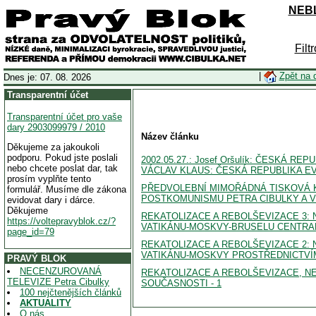
NEBL
Filt
|
Zpět na 
Dnes je: 07. 08. 2026
Transparentní účet
Transparentní účet pro vaše
dary 2903099979 / 2010
Název článku
Děkujeme za jakoukoli
podporu. Pokud jste poslali
2002.05.27.: Josef Oršulík: ČESKÁ R
nebo chcete poslat dar, tak
VÁCLAV KLAUS: ČESKÁ REPUBLIKA E
prosím vyplňte tento
PŘEDVOLEBNÍ MIMOŘÁDNÁ TISKOVÁ K
formulář. Musíme dle zákona
POSTKOMUNISMU PETRA CIBULKY A VL
evidovat dary i dárce.
Děkujeme
REKATOLIZACE A REBOLŠEVIZACE 3:
https://voltepravyblok.cz/?
VATIKÁNU-MOSKVY-BRUSELU CENTRAL
page_id=79
REKATOLIZACE A REBOLŠEVIZACE 2:
VATIKÁNU-MOSKVY PROSTŘEDNICTVÍ
PRAVÝ BLOK
NECENZUROVANÁ
REKATOLIZACE A REBOLŠEVIZACE, NE
TELEVIZE Petra Cibulky
SOUČASNOSTI - 1
100 nejčtenějších článků
AKTUALITY
O nás