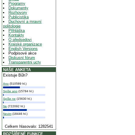
Programy
Dokumenty
Rozhovory
Publicistika
Duchovní a mravní
politologie
Přihláška
Kontakty
O předsedovi
Krajské organizace
English Versions
Podpisové akce
Diskusní fórum
Transparentni ucty
NAŠE ANKETA
Existuje Bůh?
Ano
(510589 hl.)
Spíše ano
(15784 hl.)
Spíše ne
(15630 hl.)
Ne
(722092 hl.)
Nevim
(18446 hl.)
Celkem hlasovalo: 1282541
ROZŠÍŘENÉ FUNKCE