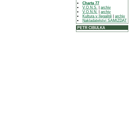
Charta 77
V.O.N.S.
|
archiv
V.O.N.N.
|
archiv
Kultura v Ilegalitě
|
archiv
Nakladatelství SAMIZDAT
PETR CIBULKA