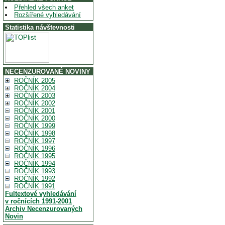
Přehled všech anket
Rozšířené vyhledávání
Statistika návštevnosti
NECENZUROVANÉ NOVINY
ROČNÍK 2005
ROČNÍK 2004
ROČNÍK 2003
ROČNÍK 2002
ROČNÍK 2001
ROČNÍK 2000
ROČNÍK 1999
ROČNÍK 1998
ROČNÍK 1997
ROČNÍK 1996
ROČNÍK 1995
ROČNÍK 1994
ROČNÍK 1993
ROČNÍK 1992
ROČNÍK 1991
Fultextové vyhledávání
v ročnících 1991-2001
Archiv Necenzurovaných
Novin