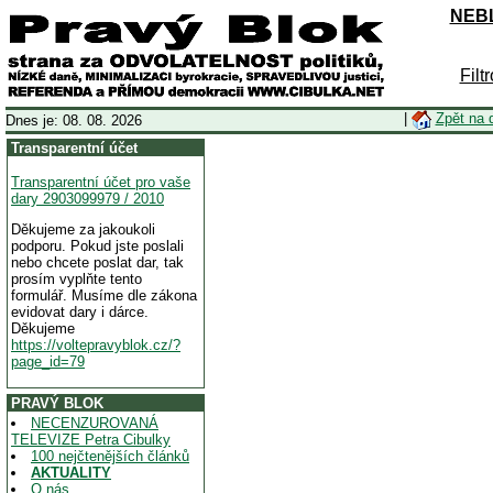
NEBL
Filt
|
Zpět na 
Dnes je: 08. 08. 2026
Transparentní účet
Transparentní účet pro vaše
dary 2903099979 / 2010
Děkujeme za jakoukoli
podporu. Pokud jste poslali
nebo chcete poslat dar, tak
prosím vyplňte tento
formulář. Musíme dle zákona
evidovat dary i dárce.
Děkujeme
https://voltepravyblok.cz/?
page_id=79
PRAVÝ BLOK
NECENZUROVANÁ
TELEVIZE Petra Cibulky
100 nejčtenějších článků
AKTUALITY
O nás