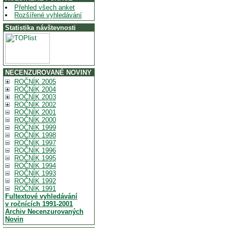
Přehled všech anket
Rozšířené vyhledávání
Statistika návštevnosti
NECENZUROVANÉ NOVINY
ROČNÍK 2005
ROČNÍK 2004
ROČNÍK 2003
ROČNÍK 2002
ROČNÍK 2001
ROČNÍK 2000
ROČNÍK 1999
ROČNÍK 1998
ROČNÍK 1997
ROČNÍK 1996
ROČNÍK 1995
ROČNÍK 1994
ROČNÍK 1993
ROČNÍK 1992
ROČNÍK 1991
Fultextové vyhledávání
v ročnících 1991-2001
Archiv Necenzurovaných
Novin