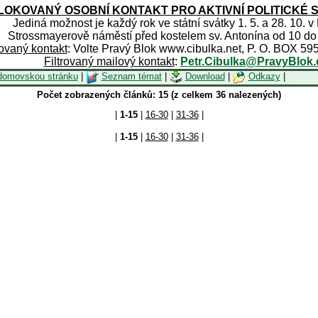
OKOVANÝ OSOBNÍ KONTAKT PRO AKTIVNÍ POLITICKÉ 
Jediná možnost je každý rok ve státní svátky 1. 5. a 28. 10. v
Strossmayerově náměstí před kostelem sv. Antonína od 10 do
rovaný kontakt
: Volte Pravý Blok www.cibulka.net, P. O. BOX 59
Filtrovaný mailový kontakt
:
Petr.Cibulka@PravyBlok.
domovskou stránku
|
Seznam témat
|
Download
|
Odkazy
|
Počet zobrazených článků: 15 (z celkem 36 nalezených)
|
1-15
|
16-30
|
31-36
|
|
1-15
|
16-30
|
31-36
|