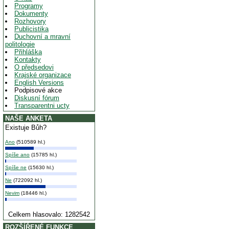
Programy
Dokumenty
Rozhovory
Publicistika
Duchovní a mravní
politologie
Přihláška
Kontakty
O předsedovi
Krajské organizace
English Versions
Podpisové akce
Diskusní fórum
Transparentni ucty
NAŠE ANKETA
Existuje Bůh?
Ano
(510589 hl.)
Spíše ano
(15785 hl.)
Spíše ne
(15630 hl.)
Ne
(722092 hl.)
Nevim
(18446 hl.)
Celkem hlasovalo: 1282542
ROZŠÍŘENÉ FUNKCE