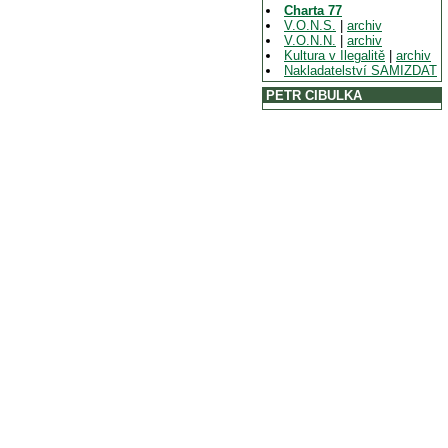
Charta 77
V.O.N.S.
|
archiv
V.O.N.N.
|
archiv
Kultura v Ilegalitě
|
archiv
Nakladatelství SAMIZDAT
PETR CIBULKA