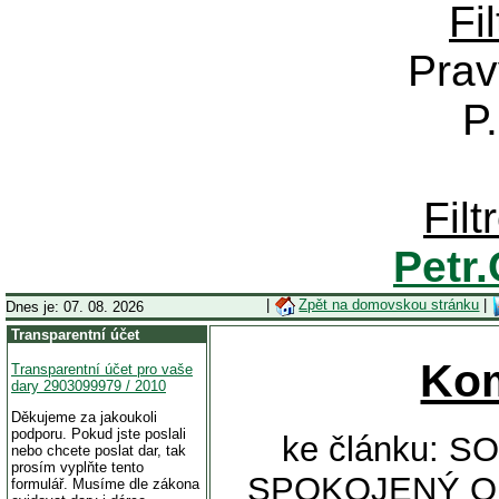
Fi
Prav
P
Fil
Petr
|
Zpět na domovskou stránku
|
Dnes je: 07. 08. 2026
Transparentní účet
Ko
Transparentní účet pro vaše
dary 2903099979 / 2010
Děkujeme za jakoukoli
podporu. Pokud jste poslali
ke článku: 
nebo chcete poslat dar, tak
prosím vyplňte tento
SPOKOJENÝ OBČ
formulář. Musíme dle zákona