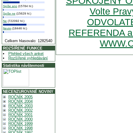
SPOKOJENÝ OBČ
Spíše ano
(15784 hl.)
Volte Prav
Spíše ne
(15629 hl.)
ODVOLATEL
Ne
(722092 hl.)
Nevim
(18446 hl.)
REFERENDA a 
WWW.C
Celkem hlasovalo: 1282540
ROZŠÍŘENÉ FUNKCE
Přehled všech anket
Rozšířené vyhledávání
Statistika návštevnosti
NECENZUROVANÉ NOVINY
ROČNÍK 2005
ROČNÍK 2004
ROČNÍK 2003
ROČNÍK 2002
ROČNÍK 2001
ROČNÍK 2000
ROČNÍK 1999
ROČNÍK 1998
ROČNÍK 1997