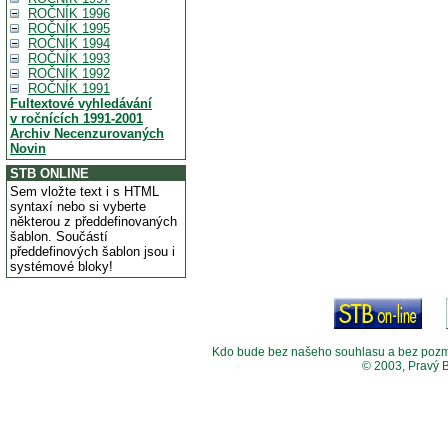
ROČNÍK 1996
ROČNÍK 1995
ROČNÍK 1994
ROČNÍK 1993
ROČNÍK 1992
ROČNÍK 1991
Fultextové vyhledávání
v ročnících 1991-2001
Archiv Necenzurovaných
Novin
STB ONLINE
Sem vložte text i s HTML
syntaxí nebo si vyberte
některou z předdefinovaných
šablon. Součástí
předdefinových šablon jsou i
systémové bloky!
Kdo bude bez našeho souhlasu a bez pozměny
© 2003, Pravý 