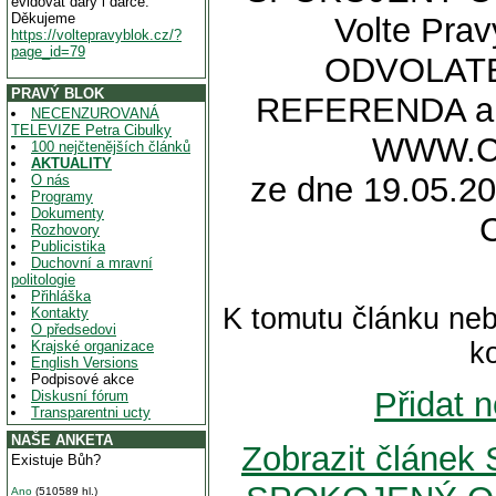
evidovat dary i dárce.
Děkujeme
Volte Prav
https://voltepravyblok.cz/?
page_id=79
ODVOLATEL
PRAVÝ BLOK
REFERENDA a 
NECENZUROVANÁ
TELEVIZE Petra Cibulky
WWW.C
100 nejčtenějších článků
AKTUALITY
ze dne 19.05.20
O nás
Programy
Dokumenty
Rozhovory
Publicistika
Duchovní a mravní
politologie
Přihláška
K tomutu článku neb
Kontakty
O předsedovi
k
Krajské organizace
English Versions
Podpisové akce
Přidat 
Diskusní fórum
Transparentni ucty
NAŠE ANKETA
Zobrazit člán
Existuje Bůh?
Ano
(510589 hl.)