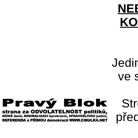
NE
KO
Jedi
ve 
St
pře