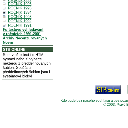
ROČNÍK 1996
ROČNÍK 1995
ROČNÍK 1994
ROČNÍK 1993
ROČNÍK 1992
ROČNÍK 1991
Fultextové vyhledávání
v ročnících 1991-2001
Archiv Necenzurovaných
Novin
STB ONLINE
Sem vložte text i s HTML
syntaxí nebo si vyberte
některou z předdefinovaných
šablon. Součástí
předdefinových šablon jsou i
systémové bloky!
Kdo bude bez našeho souhlasu a bez pozměny
© 2003, Pravý 