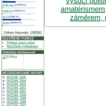
vysocí polit
Spíše ano
(15788 hl.)
amatérismem,
Spíše ne
(15634 hl.)
záměrem, g
Ne
(722096 hl.)
Nevim
(18450 hl.)
Celkem hlasovalo: 1282562
ROZŠÍŘENÉ FUNKCE
Přehled všech anket
Rozšířené vyhledávání
Statistika návštevnosti
NECENZUROVANÉ NOVINY
ROČNÍK 2005
ROČNÍK 2004
ROČNÍK 2003
ROČNÍK 2002
ROČNÍK 2001
ROČNÍK 2000
ROČNÍK 1999
ROČNÍK 1998
ROČNÍK 1997