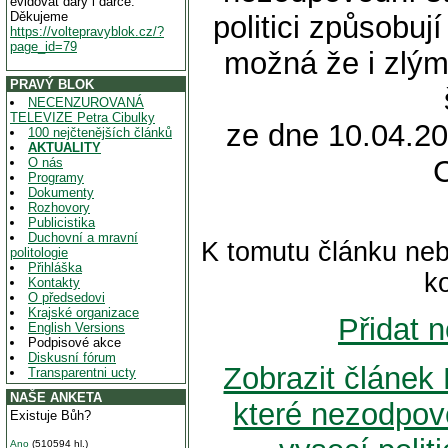
evidovat dary i dárce.
Děkujeme
politici způsobu
https://voltepravyblok.cz/?
page_id=79
možná že i zlým
PRAVÝ BLOK
NECENZUROVANÁ
TELEVIZE Petra Cibulky
ze dne 10.04.20
100 nejčtenějších článků
AKTUALITY
O nás
Programy
Dokumenty
Rozhovory
Publicistika
Duchovní a mravní
K tomutu článku neb
politologie
Přihláška
k
Kontakty
O předsedovi
Krajské organizace
Přidat 
English Versions
Podpisové akce
Diskusní fórum
Zobrazit článek
Transparentni ucty
NAŠE ANKETA
které nezodpově
Existuje Bůh?
Ano
(510594 hl.)