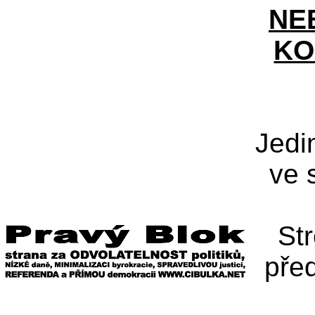
NE
KO
Jedi
ve 
St
pře