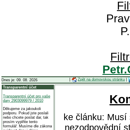
Fi
Prav
P
Fil
Petr
|
Zpět na domovskou stránku
|
Dnes je: 09. 08. 2026
Transparentní účet
Ko
Transparentní účet pro vaše
dary 2903099979 / 2010
Děkujeme za jakoukoli
podporu. Pokud jste poslali
ke článku: Musí 
nebo chcete poslat dar, tak
prosím vyplňte tento
nezodpovědní st
formulář. Musíme dle zákona