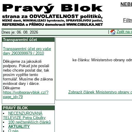
NEBL
Filt
|
Zpět na 
Dnes je: 06. 08. 2026
Transparentní účet
Transparentní účet pro vaše
dary 2903099979 / 2010
ke článku: Ministerstvo obrany od
Děkujeme za jakoukoli
podporu. Pokud jste poslali
nebo chcete poslat dar, tak
prosím vyplňte tento
formulář. Musíme dle zákona
evidovat dary i dárce.
Děkujeme
Zobrazit článek Ministerstvo obrany 
https://voltepravyblok.cz/?
page_id=79
PRAVÝ BLOK
NECENZUROVANÁ
TELEVIZE Petra Cibulky
100 nejčtenějších článků
AKTUALITY
O nás