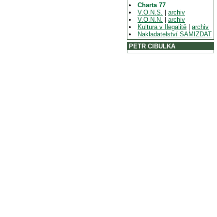
Charta 77
V.O.N.S.
|
archiv
V.O.N.N.
|
archiv
Kultura v Ilegalitě
|
archiv
Nakladatelství SAMIZDAT
PETR CIBULKA