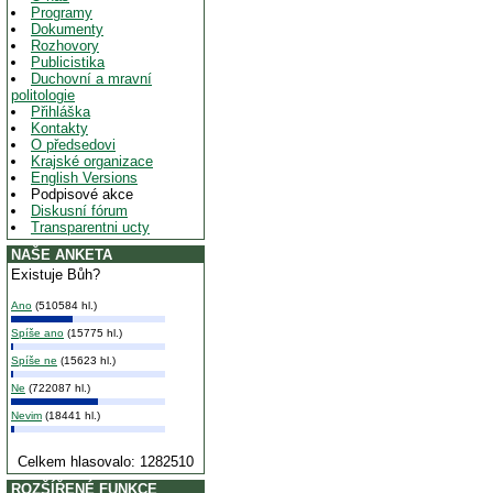
Programy
Dokumenty
Rozhovory
Publicistika
Duchovní a mravní
politologie
Přihláška
Kontakty
O předsedovi
Krajské organizace
English Versions
Podpisové akce
Diskusní fórum
Transparentni ucty
NAŠE ANKETA
Existuje Bůh?
Ano
(510584 hl.)
Spíše ano
(15775 hl.)
Spíše ne
(15623 hl.)
Ne
(722087 hl.)
Nevim
(18441 hl.)
Celkem hlasovalo: 1282510
ROZŠÍŘENÉ FUNKCE