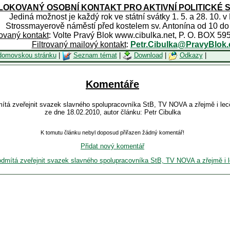
OKOVANÝ OSOBNÍ KONTAKT PRO AKTIVNÍ POLITICKÉ 
Jediná možnost je každý rok ve státní svátky 1. 5. a 28. 10. v
Strossmayerově náměstí před kostelem sv. Antonína od 10 do
rovaný kontakt
: Volte Pravý Blok www.cibulka.net, P. O. BOX 59
Filtrovaný mailový kontakt
:
Petr.Cibulka@PravyBlok.
domovskou stránku
|
Seznam témat
|
Download
|
Odkazy
|
Komentáře
mítá zveřejnit svazek slavného spolupracovníka StB, TV NOVA a zřejmě i lecč
ze dne 18.02.2010, autor článku: Petr Cibulka
K tomutu článku nebyl doposud přiřazen žádný komentář!
Přidat nový komentář
odmítá zveřejnit svazek slavného spolupracovníka StB, TV NOVA a zřejmě i l