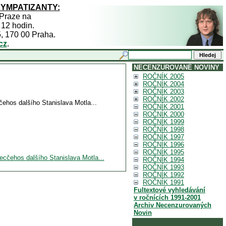
SYMPATIZANTY:
 Praze na
 12 hodin.
5, 170 00 Praha.
cz
.
NECENZUROVANÉ NOVINY
ROČNÍK 2005
ROČNÍK 2004
ROČNÍK 2003
ROČNÍK 2002
ehos dalšího Stanislava Motla...
ROČNÍK 2001
ROČNÍK 2000
ROČNÍK 1999
ROČNÍK 1998
ROČNÍK 1997
ROČNÍK 1996
ROČNÍK 1995
ecčehos dalšího Stanislava Motla...
ROČNÍK 1994
ROČNÍK 1993
ROČNÍK 1992
ROČNÍK 1991
Fultextové vyhledávání
v ročnících 1991-2001
Archiv Necenzurovaných
Novin