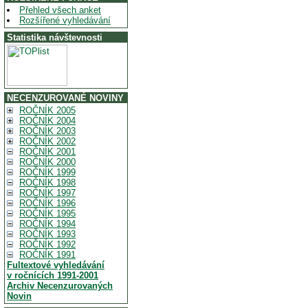
Přehled všech anket
Rozšířené vyhledávání
Statistika návštevnosti
NECENZUROVANÉ NOVINY
ROČNÍK 2005
ROČNÍK 2004
ROČNÍK 2003
ROČNÍK 2002
ROČNÍK 2001
ROČNÍK 2000
ROČNÍK 1999
ROČNÍK 1998
ROČNÍK 1997
ROČNÍK 1996
ROČNÍK 1995
ROČNÍK 1994
ROČNÍK 1993
ROČNÍK 1992
ROČNÍK 1991
Fultextové vyhledávání
v ročnících 1991-2001
Archiv Necenzurovaných
Novin