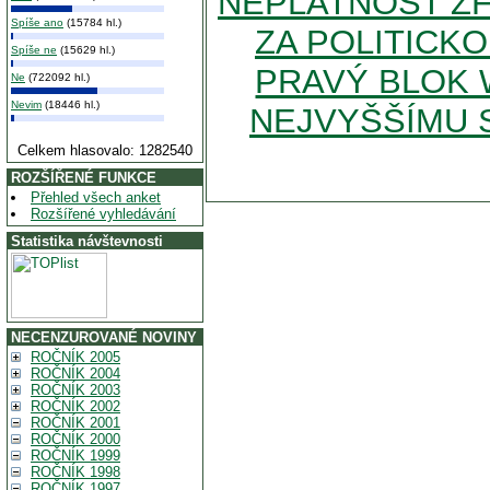
NEPLATNOST Z
Spíše ano
(15784 hl.)
ZA POLITICK
Spíše ne
(15629 hl.)
PRAVÝ BLOK 
Ne
(722092 hl.)
Nevim
(18446 hl.)
NEJVYŠŠÍMU 
Celkem hlasovalo: 1282540
ROZŠÍŘENÉ FUNKCE
Přehled všech anket
Rozšířené vyhledávání
Statistika návštevnosti
NECENZUROVANÉ NOVINY
ROČNÍK 2005
ROČNÍK 2004
ROČNÍK 2003
ROČNÍK 2002
ROČNÍK 2001
ROČNÍK 2000
ROČNÍK 1999
ROČNÍK 1998
ROČNÍK 1997