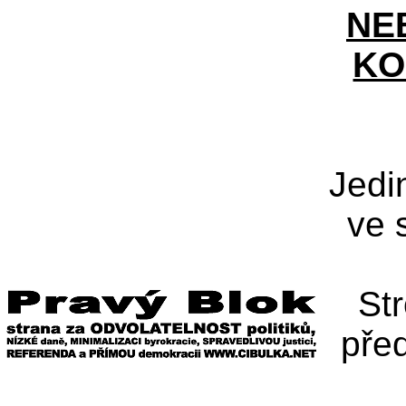
NE
KO
Jedi
ve 
St
pře