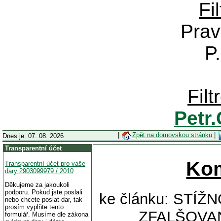
Fi
Prav
P
Fil
Petr
|
Zpět na domovskou stránku
|
Dnes je: 07. 08. 2026
Transparentní účet
Ko
Transparentní účet pro vaše
dary 2903099979 / 2010
Děkujeme za jakoukoli
podporu. Pokud jste poslali
ke článku: STÍ
nebo chcete poslat dar, tak
prosím vyplňte tento
ZFALŠOVA
formulář. Musíme dle zákona