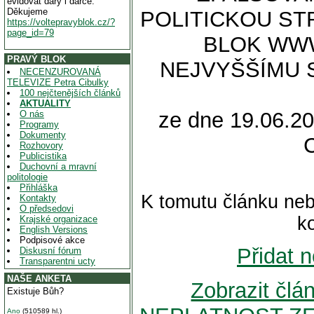
evidovat dary i dárce.
Děkujeme
POLITICKOU ST
https://voltepravyblok.cz/?
page_id=79
BLOK WWW
PRAVÝ BLOK
NEJVYŠŠÍMU 
NECENZUROVANÁ
TELEVIZE Petra Cibulky
100 nejčtenějších článků
AKTUALITY
ze dne 19.06.20
O nás
Programy
Dokumenty
Rozhovory
Publicistika
Duchovní a mravní
politologie
Přihláška
K tomutu článku neb
Kontakty
O předsedovi
k
Krajské organizace
English Versions
Podpisové akce
Přidat 
Diskusní fórum
Transparentni ucty
NAŠE ANKETA
Zobrazit čl
Existuje Bůh?
Ano
(510589 hl.)