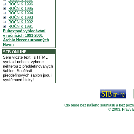
ROČNÍK 1996
ROČNÍK 1995
ROČNÍK 1994
ROČNÍK 1993
ROČNÍK 1992
ROČNÍK 1991
Fultextové vyhledávání
v ročnících 1991-2001
Archiv Necenzurovaných
Novin
STB ONLINE
Sem vložte text i s HTML
syntaxí nebo si vyberte
některou z předdefinovaných
šablon. Součástí
předdefinových šablon jsou i
systémové bloky!
Kdo bude bez našeho souhlasu a bez pozměny
© 2003, Pravý 