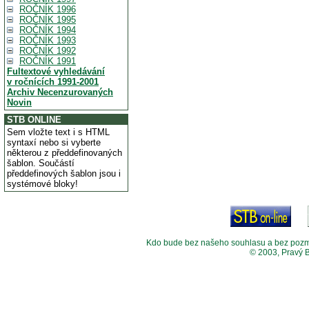
ROČNÍK 1996
ROČNÍK 1995
ROČNÍK 1994
ROČNÍK 1993
ROČNÍK 1992
ROČNÍK 1991
Fultextové vyhledávání
v ročnících 1991-2001
Archiv Necenzurovaných
Novin
STB ONLINE
Sem vložte text i s HTML
syntaxí nebo si vyberte
některou z předdefinovaných
šablon. Součástí
předdefinových šablon jsou i
systémové bloky!
Kdo bude bez našeho souhlasu a bez pozměny
© 2003, Pravý 