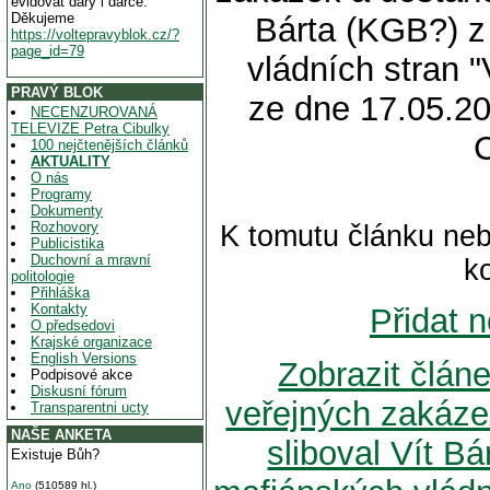
evidovat dary i dárce.
Děkujeme
Bárta (KGB?) z
https://voltepravyblok.cz/?
page_id=79
vládních stran 
PRAVÝ BLOK
ze dne 17.05.20
NECENZUROVANÁ
TELEVIZE Petra Cibulky
100 nejčtenějších článků
AKTUALITY
O nás
Programy
Dokumenty
Rozhovory
K tomutu článku neb
Publicistika
Duchovní a mravní
k
politologie
Přihláška
Kontakty
Přidat 
O předsedovi
Krajské organizace
English Versions
Zobrazit člán
Podpisové akce
Diskusní fórum
veřejných zakáze
Transparentni ucty
NAŠE ANKETA
sliboval Vít B
Existuje Bůh?
Ano
(510589 hl.)