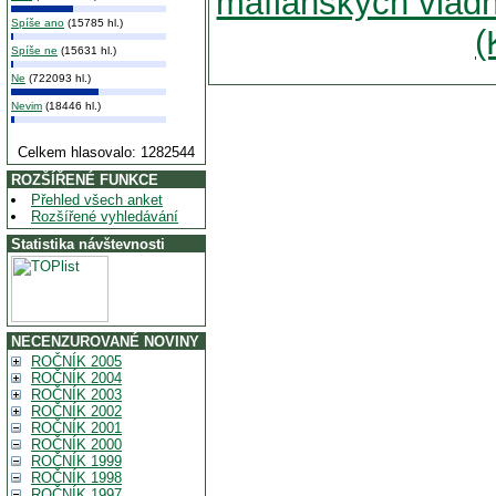
mafiánských vládn
Spíše ano
(15785 hl.)
(
Spíše ne
(15631 hl.)
Ne
(722093 hl.)
Nevim
(18446 hl.)
Celkem hlasovalo: 1282544
ROZŠÍŘENÉ FUNKCE
Přehled všech anket
Rozšířené vyhledávání
Statistika návštevnosti
NECENZUROVANÉ NOVINY
ROČNÍK 2005
ROČNÍK 2004
ROČNÍK 2003
ROČNÍK 2002
ROČNÍK 2001
ROČNÍK 2000
ROČNÍK 1999
ROČNÍK 1998
ROČNÍK 1997