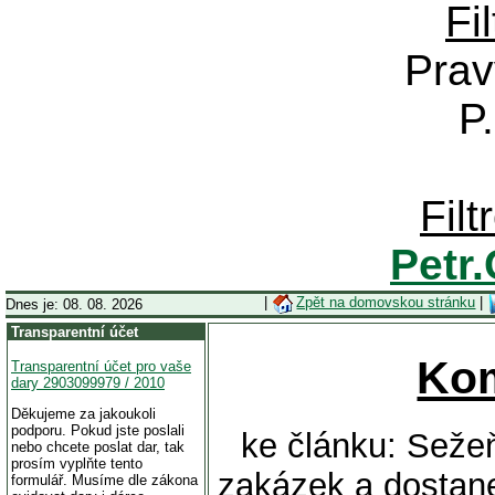
Fi
Prav
P
Fil
Petr
|
Zpět na domovskou stránku
|
Dnes je: 08. 08. 2026
Transparentní účet
Ko
Transparentní účet pro vaše
dary 2903099979 / 2010
Děkujeme za jakoukoli
podporu. Pokud jste poslali
ke článku: Seže
nebo chcete poslat dar, tak
prosím vyplňte tento
zakázek a dostane
formulář. Musíme dle zákona