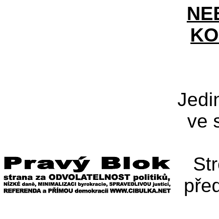
NE
KO
Jedi
ve 
St
pře