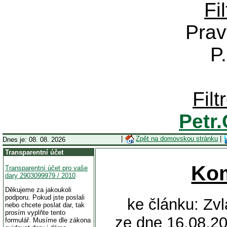
Fi
Prav
P
Fil
Petr
|
Zpět na domovskou stránku
|
Dnes je: 08. 08. 2026
Transparentní účet
Ko
Transparentní účet pro vaše
dary 2903099979 / 2010
Děkujeme za jakoukoli
podporu. Pokud jste poslali
ke článku: Zv
nebo chcete poslat dar, tak
prosím vyplňte tento
ze dne 16.08.20
formulář. Musíme dle zákona