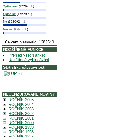
Spíše ano
(15784 hl.)
Spíše ne
(15629 hl.)
Ne
(722092 hl.)
Nevim
(18446 hl.)
Celkem hlasovalo: 1282540
ROZŠÍŘENÉ FUNKCE
Přehled všech anket
Rozšířené vyhledávání
Statistika návštevnosti
NECENZUROVANÉ NOVINY
ROČNÍK 2005
ROČNÍK 2004
ROČNÍK 2003
ROČNÍK 2002
ROČNÍK 2001
ROČNÍK 2000
ROČNÍK 1999
ROČNÍK 1998
ROČNÍK 1997