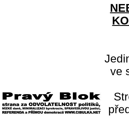
NE
KO
Jedi
ve 
St
pře