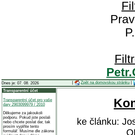
Fi
Prav
P
Fil
Petr
|
Zpět na domovskou stránku
|
Dnes je: 07. 08. 2026
Transparentní účet
Ko
Transparentní účet pro vaše
dary 2903099979 / 2010
Děkujeme za jakoukoli
podporu. Pokud jste poslali
ke článku: Jo
nebo chcete poslat dar, tak
prosím vyplňte tento
O
formulář. Musíme dle zákona