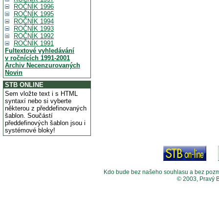
ROČNÍK 1996
ROČNÍK 1995
ROČNÍK 1994
ROČNÍK 1993
ROČNÍK 1992
ROČNÍK 1991
Fultextové vyhledávání
v ročnících 1991-2001
Archiv Necenzurovaných
Novin
STB ONLINE
Sem vložte text i s HTML
syntaxí nebo si vyberte
některou z předdefinovaných
šablon. Součástí
předdefinových šablon jsou i
systémové bloky!
Kdo bude bez našeho souhlasu a bez pozměny
© 2003, Pravý 