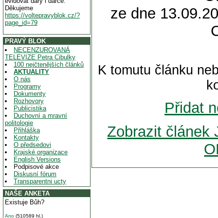
evidovat dary i dárce.
Děkujeme
ze dne 13.09.20
https://voltepravyblok.cz/?
page_id=79
PRAVÝ BLOK
NECENZUROVANÁ
TELEVIZE Petra Cibulky
100 nejčtenějších článků
K tomutu článku neb
AKTUALITY
O nás
k
Programy
Dokumenty
Rozhovory
Přidat 
Publicistika
Duchovní a mravní
politologie
Zobrazit článek
Přihláška
Kontakty
O
O předsedovi
Krajské organizace
English Versions
Podpisové akce
Diskusní fórum
Transparentni ucty
NAŠE ANKETA
Existuje Bůh?
Ano
(510589 hl.)