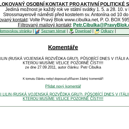
OKOVANÝ OSOBNÍ KONTAKT PRO AKTIVNÍ POLITICKÉ 
Jediná možnost je každý rok ve státní svátky 1. 5. a 28. 10. v
Strossmayerově náměstí před kostelem sv. Antonína od 10 do
rovaný kontakt
: Volte Pravý Blok www.cibulka.net, P. O. BOX 59
Filtrovaný mailový kontakt
:
Petr.Cibulka@PravyBlok.
domovskou stránku
|
Seznam témat
|
Download
|
Odkazy
|
Komentáře
 LILIN (RUSKÁ VOJENSKÁ ROZVĚDKA GRU?), PŮSOBÍCÍ DNES V ITÁLII 
KTEROU MUSÍME VELICE POZORNĚ ČÍST!!!!
ze dne 27.09.2011, autor článku: Petr Cibulka
K tomutu článku nebyl doposud přiřazen žádný komentář!
Přidat nový komentář
LAI LILIN (RUSKÁ VOJENSKÁ ROZVĚDKA GRU?), PŮSOBÍCÍ DNES V ITÁL
KTEROU MUSÍME VELICE POZORNĚ ČÍST!!!!