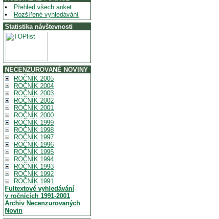
Přehled všech anket
Rozšířené vyhledávání
Statistika návštevnosti
NECENZUROVANÉ NOVINY
ROČNÍK 2005
ROČNÍK 2004
ROČNÍK 2003
ROČNÍK 2002
ROČNÍK 2001
ROČNÍK 2000
ROČNÍK 1999
ROČNÍK 1998
ROČNÍK 1997
ROČNÍK 1996
ROČNÍK 1995
ROČNÍK 1994
ROČNÍK 1993
ROČNÍK 1992
ROČNÍK 1991
Fultextové vyhledávání
v ročnících 1991-2001
Archiv Necenzurovaných
Novin