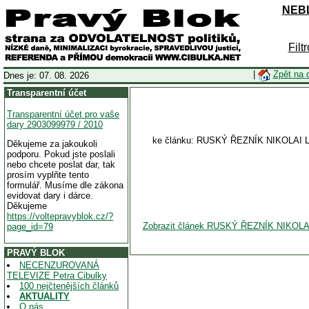
NEBL
Filt
|
Zpět na 
Dnes je: 07. 08. 2026
Transparentní účet
Transparentní účet pro vaše
dary 2903099979 / 2010
ke článku: RUSKÝ ŘEZNÍK NIKOLAI
Děkujeme za jakoukoli
podporu. Pokud jste poslali
nebo chcete poslat dar, tak
prosím vyplňte tento
formulář. Musíme dle zákona
evidovat dary i dárce.
Děkujeme
https://voltepravyblok.cz/?
Zobrazit článek RUSKÝ ŘEZNÍK NIKO
page_id=79
PRAVÝ BLOK
NECENZUROVANÁ
TELEVIZE Petra Cibulky
100 nejčtenějších článků
AKTUALITY
O nás