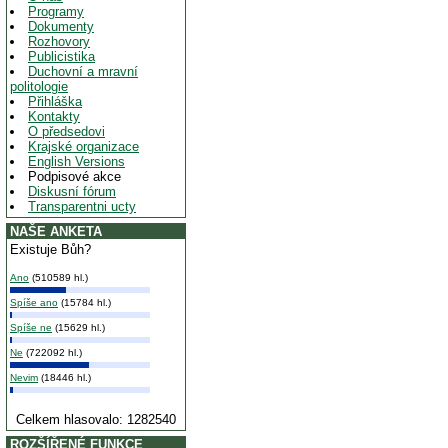
Programy
Dokumenty
Rozhovory
Publicistika
Duchovní a mravní
politologie
Přihláška
Kontakty
O předsedovi
Krajské organizace
English Versions
Podpisové akce
Diskusní fórum
Transparentni ucty
NAŠE ANKETA
Existuje Bůh?
Ano
(510589 hl.)
Spíše ano
(15784 hl.)
Spíše ne
(15629 hl.)
Ne
(722092 hl.)
Nevim
(18446 hl.)
Celkem hlasovalo: 1282540
ROZŠÍŘENÉ FUNKCE