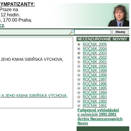
SYMPATIZANTY:
 Praze na
 12 hodin.
5, 170 00 Praha.
cz
.
NECENZUROVANÉ NOVINY
ROČNÍK 2005
ROČNÍK 2004
ROČNÍK 2003
ROČNÍK 2002
A JEHO KNIHA SIBIŘSKÁ VÝCHOVA,
ROČNÍK 2001
ROČNÍK 2000
ROČNÍK 1999
ROČNÍK 1998
ROČNÍK 1997
ROČNÍK 1996
ROČNÍK 1995
ROČNÍK 1994
II A JEHO KNIHA SIBIŘSKÁ VÝCHOVA,
ROČNÍK 1993
ROČNÍK 1992
ROČNÍK 1991
Fultextové vyhledávání
v ročnících 1991-2001
Archiv Necenzurovaných
Novin