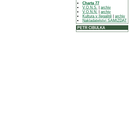
Charta 77
V.O.N.S.
|
archiv
V.O.N.N.
|
archiv
Kultura v Ilegalitě
|
archiv
Nakladatelství SAMIZDAT
PETR CIBULKA