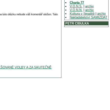
Charta 77
V.O.N.S.
|
archiv
V.O.N.N.
|
archiv
Kultura v Ilegalitě
|
archiv
 na tuto otázku nebude váš komentář uložen. Tato
Nakladatelství SAMIZDAT
PETR CIBULKA
ALŠOVANÉ VOLBY A ZA SKUTEČNĚ