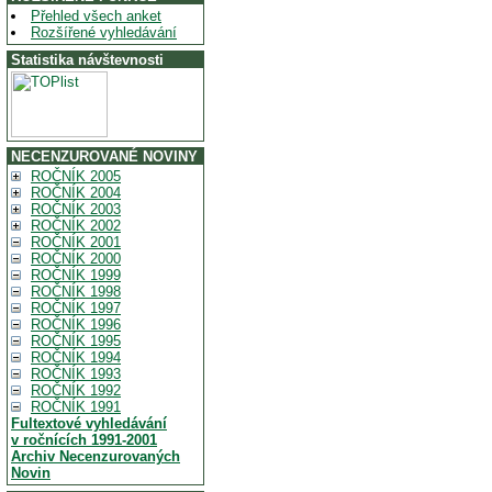
Přehled všech anket
Rozšířené vyhledávání
Statistika návštevnosti
NECENZUROVANÉ NOVINY
ROČNÍK 2005
ROČNÍK 2004
ROČNÍK 2003
ROČNÍK 2002
ROČNÍK 2001
ROČNÍK 2000
ROČNÍK 1999
ROČNÍK 1998
ROČNÍK 1997
ROČNÍK 1996
ROČNÍK 1995
ROČNÍK 1994
ROČNÍK 1993
ROČNÍK 1992
ROČNÍK 1991
Fultextové vyhledávání
v ročnících 1991-2001
Archiv Necenzurovaných
Novin