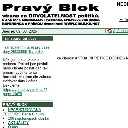
NEBL
Filt
|
Zpět na 
Dnes je: 09. 08. 2026
Transparentní účet
Transparentní účet pro vaše
dary 2903099979 / 2010
ke článku: AKTUÁLNÍ PETICE DODN
Děkujeme za jakoukoli
podporu. Pokud jste poslali
nebo chcete poslat dar, tak
prosím vyplňte tento
formulář. Musíme dle zákona
evidovat dary i dárce.
Děkujeme
https://voltepravyblok.cz/?
page_id=79
PRAVÝ BLOK
NECENZUROVANÁ
TELEVIZE Petra Cibulky
100 nejčtenějších článků
AKTUALITY
O nás