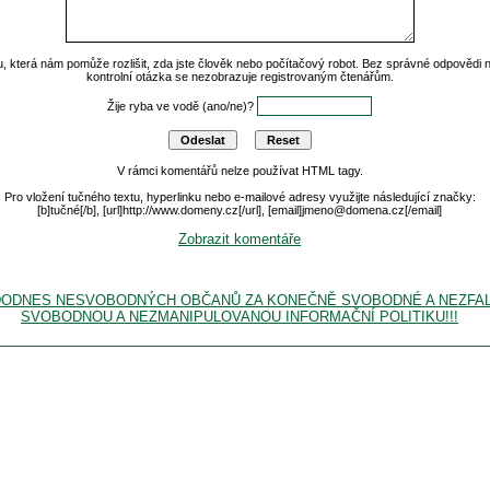
u, která nám pomůže rozlišit, zda jste člověk nebo počítačový robot. Bez správné odpovědi
kontrolní otázka se nezobrazuje registrovaným čtenářům.
Žije ryba ve vodě (ano/ne)?
V rámci komentářů nelze používat HTML tagy.
Pro vložení tučného textu, hyperlinku nebo e-mailové adresy využijte následující značky:
[b]tučné[/b], [url]http://www.domeny.cz[/url], [email]jmeno@domena.cz[/email]
Zobrazit komentáře
ICE DODNES NESVOBODNÝCH OBČANŮ ZA KONEČNĚ SVOBODNÉ A NEZF
SVOBODNOU A NEZMANIPULOVANOU INFORMAČNÍ POLITIKU!!!