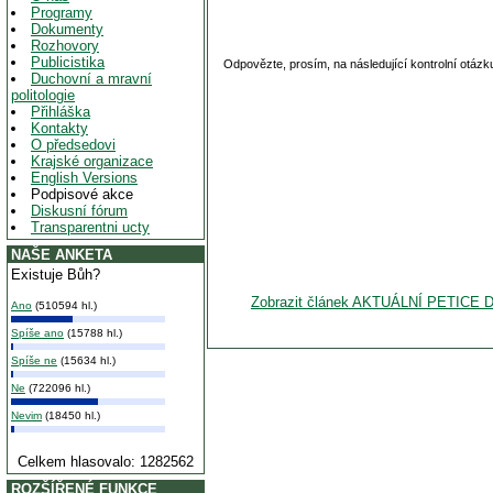
Programy
Dokumenty
Rozhovory
Publicistika
Odpovězte, prosím, na následující kontrolní otázk
Duchovní a mravní
politologie
Přihláška
Kontakty
O předsedovi
Krajské organizace
English Versions
Podpisové akce
Diskusní fórum
Transparentni ucty
NAŠE ANKETA
Existuje Bůh?
Zobrazit článek AKTUÁLNÍ PET
Ano
(510594 hl.)
Spíše ano
(15788 hl.)
Spíše ne
(15634 hl.)
Ne
(722096 hl.)
Nevim
(18450 hl.)
Celkem hlasovalo: 1282562
ROZŠÍŘENÉ FUNKCE