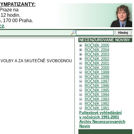
SYMPATIZANTY:
 Praze na
 12 hodin.
5, 170 00 Praha.
cz
.
NECENZUROVANÉ NOVINY
ROČNÍK 2005
ROČNÍK 2004
ROČNÍK 2003
ROČNÍK 2002
É VOLBY A ZA SKUTEČNĚ SVOBODNOU
ROČNÍK 2001
ROČNÍK 2000
ROČNÍK 1999
ROČNÍK 1998
ROČNÍK 1997
ROČNÍK 1996
ROČNÍK 1995
ROČNÍK 1994
ROČNÍK 1993
ROČNÍK 1992
ROČNÍK 1991
Fultextové vyhledávání
v ročnících 1991-2001
Archiv Necenzurovaných
Novin