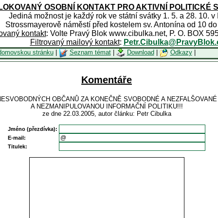
OKOVANÝ OSOBNÍ KONTAKT PRO AKTIVNÍ POLITICKÉ 
Jediná možnost je každý rok ve státní svátky 1. 5. a 28. 10. v
Strossmayerově náměstí před kostelem sv. Antonína od 10 do
rovaný kontakt
: Volte Pravý Blok www.cibulka.net, P. O. BOX 59
Filtrovaný mailový kontakt
:
Petr.Cibulka@PravyBlok.
domovskou stránku
|
Seznam témat
|
Download
|
Odkazy
|
Komentáře
ES NESVOBODNÝCH OBČANŮ ZA KONEČNĚ SVOBODNÉ A NEZFALŠOVAN
A NEZMANIPULOVANOU INFORMAČNÍ POLITIKU!!!
ze dne 22.03.2005, autor článku: Petr Cibulka
Jméno (přezdívka):
E-mail:
Titulek: