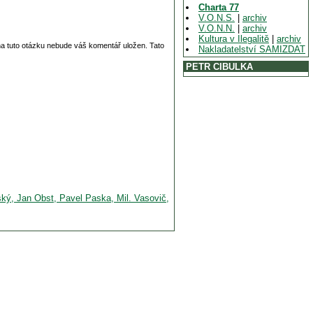
Charta 77
V.O.N.S.
|
archiv
V.O.N.N.
|
archiv
Kultura v Ilegalitě
|
archiv
 na tuto otázku nebude váš komentář uložen. Tato
Nakladatelství SAMIZDAT
PETR CIBULKA
ský, Jan Obst, Pavel Paska, Mil. Vasovič,