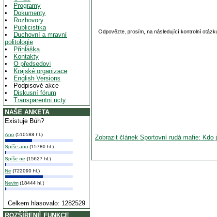
Programy
Dokumenty
Rozhovory
Publicistika
Odpovězte, prosím, na následující kontrolní otázk
Duchovní a mravní
politologie
Přihláška
Kontakty
O předsedovi
Krajské organizace
English Versions
Podpisové akce
Diskusní fórum
Transparentni ucty
NAŠE ANKETA
Existuje Bůh?
Ano
(510588 hl.)
Zobrazit článek Sportovní rudá mafie: Kdo 
Spíše ano
(15780 hl.)
Spíše ne
(15627 hl.)
Ne
(722090 hl.)
Nevim
(18444 hl.)
Celkem hlasovalo: 1282529
ROZŠÍŘENÉ FUNKCE