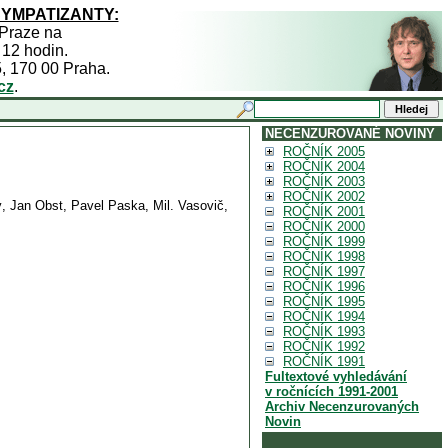
SYMPATIZANTY:
 Praze na
 12 hodin.
5, 170 00 Praha.
cz
.
NECENZUROVANÉ NOVINY
ROČNÍK 2005
ROČNÍK 2004
ROČNÍK 2003
ROČNÍK 2002
ý, Jan Obst, Pavel Paska, Mil. Vasovič,
ROČNÍK 2001
ROČNÍK 2000
ROČNÍK 1999
ROČNÍK 1998
ROČNÍK 1997
ROČNÍK 1996
ROČNÍK 1995
ROČNÍK 1994
ROČNÍK 1993
ROČNÍK 1992
ROČNÍK 1991
Fultextové vyhledávání
v ročnících 1991-2001
Archiv Necenzurovaných
Novin