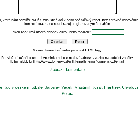
u, která nám pomůže rozlišit, zda jste člověk nebo počítačový robot. Bez správné odpovědi
kontrolní otázka se nezobrazuje registrovaným čtenářům.
Jakou barvu má modrá obloha? Žlutou nebo modrou?
V rámci komentářů nelze používat HTML tagy.
Pro vložení tučného textu, hyperlinku nebo e-mailové adresy využijte následující značky:
[b]tučné[/b], [url]http://www.domeny.cz[/url], [email]jmeno@domena.cz[/email]
Zobrazit komentáře
je Kdo v českém fotbale! Jaroslav Vacek, Vlastimil Košál, František Chvalov
Petera