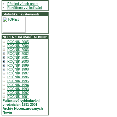
Přehled všech anket
Rozšířené vyhledávání
Statistika návštevnosti
NECENZUROVANÉ NOVINY
ROČNÍK 2005
ROČNÍK 2004
ROČNÍK 2003
ROČNÍK 2002
ROČNÍK 2001
ROČNÍK 2000
ROČNÍK 1999
ROČNÍK 1998
ROČNÍK 1997
ROČNÍK 1996
ROČNÍK 1995
ROČNÍK 1994
ROČNÍK 1993
ROČNÍK 1992
ROČNÍK 1991
Fultextové vyhledávání
v ročnících 1991-2001
Archiv Necenzurovaných
Novin