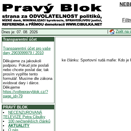
NEBL
Filt
|
Zpět na 
Dnes je: 07. 08. 2026
Transparentní účet
Transparentní účet pro vaše
dary 2903099979 / 2010
ke článku: Sportovní rudá mafie: Kdo je 
Děkujeme za jakoukoli
podporu. Pokud jste poslali
nebo chcete poslat dar, tak
prosím vyplňte tento
formulář. Musíme dle zákona
evidovat dary i dárce.
Děkujeme
https://voltepravyblok.cz/?
page_id=79
PRAVÝ BLOK
NECENZUROVANÁ
TELEVIZE Petra Cibulky
100 nejčtenějších článků
AKTUALITY
O nás