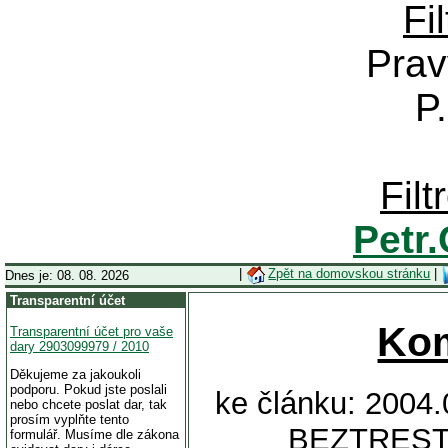
Fi
Prav
P
Fil
Petr
|
Zpět na domovskou stránku
|
Dnes je: 08. 08. 2026
Transparentní účet
Ko
Transparentní účet pro vaše
dary 2903099979 / 2010
Děkujeme za jakoukoli
podporu. Pokud jste poslali
ke článku: 2004
nebo chcete poslat dar, tak
prosím vyplňte tento
BEZTREST
formulář. Musíme dle zákona