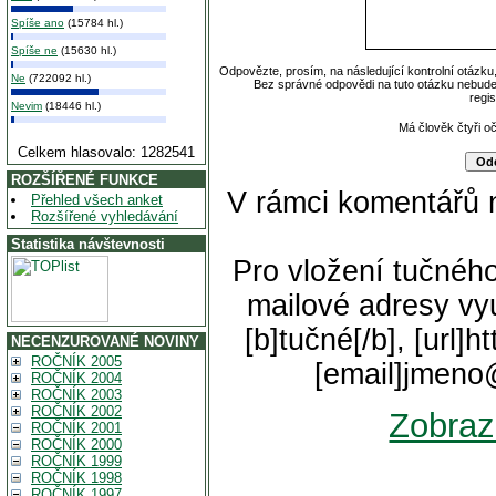
Spíše ano
(15784 hl.)
Spíše ne
(15630 hl.)
Odpovězte, prosím, na následující kontrolní otázku
Ne
(722092 hl.)
Bez správné odpovědi na tuto otázku nebude
regi
Nevim
(18446 hl.)
Má člověk čtyři o
Celkem hlasovalo: 1282541
ROZŠÍŘENÉ FUNKCE
V rámci komentářů 
Přehled všech anket
Rozšířené vyhledávání
Statistika návštevnosti
Pro vložení tučného
mailové adresy vyu
[b]tučné[/b], [url]
NECENZUROVANÉ NOVINY
ROČNÍK 2005
[email]jmeno
ROČNÍK 2004
ROČNÍK 2003
ROČNÍK 2002
Zobraz
ROČNÍK 2001
ROČNÍK 2000
ROČNÍK 1999
ROČNÍK 1998
ROČNÍK 1997