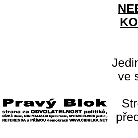
NE
KO
Jedi
ve 
St
pře