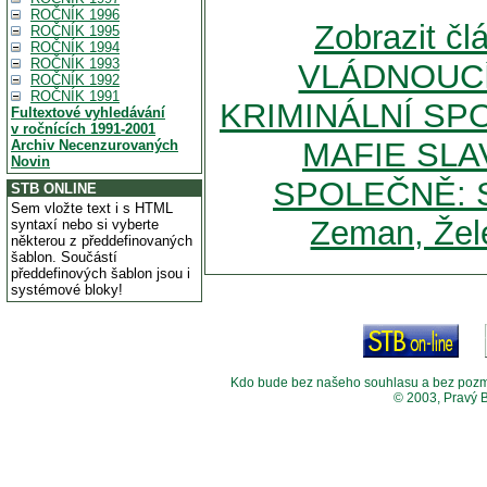
ROČNÍK 1996
Zobrazit čl
ROČNÍK 1995
ROČNÍK 1994
ROČNÍK 1993
VLÁDNOUCÍ
ROČNÍK 1992
ROČNÍK 1991
KRIMINÁLNÍ SP
Fultextové vyhledávání
v ročnících 1991-2001
MAFIE SLA
Archiv Necenzurovaných
Novin
SPOLEČNĚ: Sa
STB ONLINE
Sem vložte text i s HTML
Zeman, Žel
syntaxí nebo si vyberte
některou z předdefinovaných
šablon. Součástí
předdefinových šablon jsou i
systémové bloky!
Kdo bude bez našeho souhlasu a bez pozměny
© 2003, Pravý 