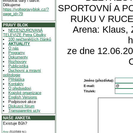
evidovat dary i dárce.
Děkujeme
SPORTOVNÍ A PO
https://voltepravyblok.cz/?
page_id=79
RUKU V RUCE
PRAVÝ BLOK
Arena: Klaus,
NECENZUROVANÁ
TELEVIZE Petra Cibulky
h
100 nejčtenějších článků
AKTUALITY
ze dne 12.06.20
O nás
Programy
Dokumenty
Rozhovory
Publicistika
Duchovní a mravní
politologie
Přihláška
Jméno (přezdívka):
Kontakty
E-mail:
O předsedovi
Titulek:
Krajské organizace
English Versions
Podpisové akce
Diskusní fórum
Transparentni ucty
NAŠE ANKETA
Existuje Bůh?
Ano
(510589 hl.)