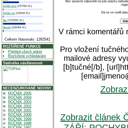
Bez správné odpovědi na tuto otázku nebude
regi
Spíše ano
(15784 hl.)
Dá se ve vodě pla
Spíše ne
(15630 hl.)
Ne
(722092 hl.)
Nevim
(18446 hl.)
V rámci komentářů 
Celkem hlasovalo: 1282541
ROZŠÍŘENÉ FUNKCE
Pro vložení tučného
Přehled všech anket
Rozšířené vyhledávání
mailové adresy vyu
Statistika návštevnosti
[b]tučné[/b], [url]
[email]jmeno
Zobraz
NECENZUROVANÉ NOVINY
ROČNÍK 2005
ROČNÍK 2004
ROČNÍK 2003
ROČNÍK 2002
ROČNÍK 2001
Zobrazit článe
ROČNÍK 2000
ROČNÍK 1999
ROČNÍK 1998
ZÁŘÍ: POCHYB
ROČNÍK 1997