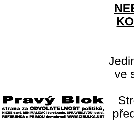
NE
KO
Jedi
ve 
St
pře