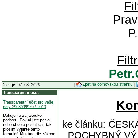
Fi
Prav
P
Fil
Petr
|
Zpět na domovskou stránku
|
Dnes je: 07. 08. 2026
Transparentní účet
Ko
Transparentní účet pro vaše
dary 2903099979 / 2010
Děkujeme za jakoukoli
podporu. Pokud jste poslali
ke článku: ČESK
nebo chcete poslat dar, tak
prosím vyplňte tento
POCHYBNÝ VÝ
formulář. Musíme dle zákona