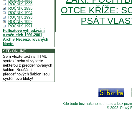
ROČNÍK 1996
OTCE KŘÍŽE: S
ROČNÍK 1995
ROČNÍK 1994
ROČNÍK 1993
PSÁT VLAS
ROČNÍK 1992
ROČNÍK 1991
Fultextové vyhledávání
v ročnících 1991-2001
Archiv Necenzurovaných
Novin
STB ONLINE
Sem vložte text i s HTML
syntaxí nebo si vyberte
některou z předdefinovaných
šablon. Součástí
předdefinových šablon jsou i
systémové bloky!
Kdo bude bez našeho souhlasu a bez pozměny
© 2003, Pravý 