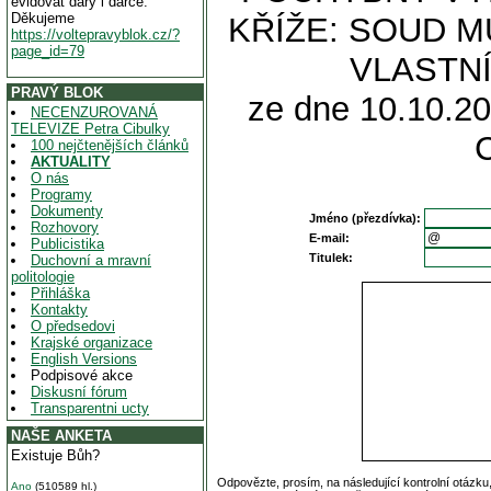
evidovat dary i dárce.
Děkujeme
KŘÍŽE: SOUD M
https://voltepravyblok.cz/?
page_id=79
VLASTNÍ
PRAVÝ BLOK
ze dne 10.10.20
NECENZUROVANÁ
TELEVIZE Petra Cibulky
100 nejčtenějších článků
AKTUALITY
O nás
Programy
Dokumenty
Jméno (přezdívka):
Rozhovory
E-mail:
Publicistika
Titulek:
Duchovní a mravní
politologie
Přihláška
Kontakty
O předsedovi
Krajské organizace
English Versions
Podpisové akce
Diskusní fórum
Transparentni ucty
NAŠE ANKETA
Existuje Bůh?
Odpovězte, prosím, na následující kontrolní otázku
Ano
(510589 hl.)