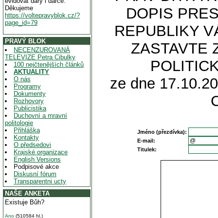
evidovat dary i dárce.
Děkujeme
DOPIS PRES
https://voltepravyblok.cz/?
page_id=79
REPUBLIKY V
PRAVÝ BLOK
ZASTAVTE 
NECENZUROVANÁ
TELEVIZE Petra Cibulky
POLITIC
100 nejčtenějších článků
AKTUALITY
ze dne 17.10.20
O nás
Programy
Dokumenty
Rozhovory
Publicistika
Duchovní a mravní
politologie
Přihláška
Jméno (přezdívka):
Kontakty
E-mail:
O předsedovi
Titulek:
Krajské organizace
English Versions
Podpisové akce
Diskusní fórum
Transparentni ucty
NAŠE ANKETA
Existuje Bůh?
Ano
(510584 hl.)