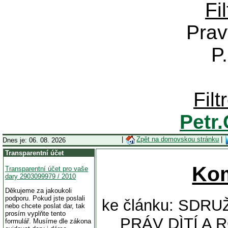
Fi
Prav
P
Fil
Petr
|
Zpět na domovskou stránku
|
Dnes je: 06. 08. 2026
Transparentní účet
Ko
Transparentní účet pro vaše
dary 2903099979 / 2010
Děkujeme za jakoukoli
podporu. Pokud jste poslali
ke článku: SDR
nebo chcete poslat dar, tak
prosím vyplňte tento
PRÁV DÌTÍ A
formulář. Musíme dle zákona