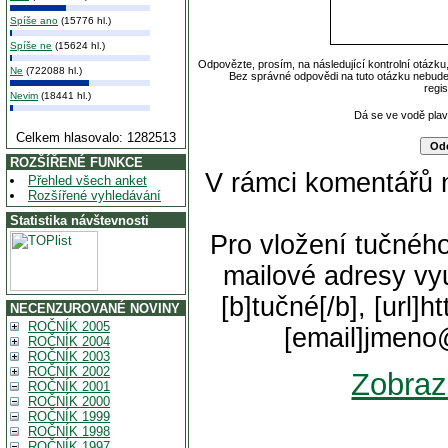
Spíše ano
(15776 hl.)
Spíše ne
(15624 hl.)
Odpovězte, prosím, na následující kontrolní otázku
Ne
(722088 hl.)
Bez správné odpovědi na tuto otázku nebude
regi
Nevim
(18441 hl.)
Dá se ve vodě pla
Celkem hlasovalo: 1282513
ROZŠÍŘENÉ FUNKCE
V rámci komentářů 
Přehled všech anket
Rozšířené vyhledávání
Statistika návštevnosti
Pro vložení tučného
mailové adresy vyu
[b]tučné[/b], [url]
NECENZUROVANÉ NOVINY
ROČNÍK 2005
[email]jmeno
ROČNÍK 2004
ROČNÍK 2003
ROČNÍK 2002
Zobraz
ROČNÍK 2001
ROČNÍK 2000
ROČNÍK 1999
ROČNÍK 1998
ROČNÍK 1997