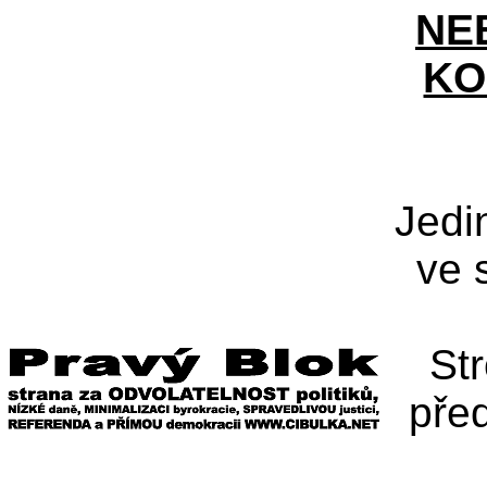
NE
KO
Jedi
ve 
St
pře