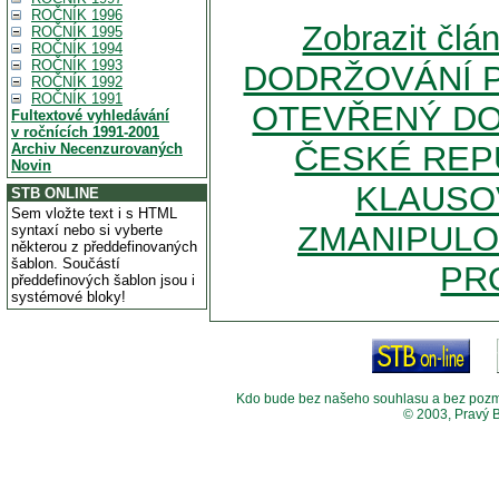
ROČNÍK 1996
Zobrazit čl
ROČNÍK 1995
ROČNÍK 1994
ROČNÍK 1993
DODRŽOVÁNÍ P
ROČNÍK 1992
ROČNÍK 1991
OTEVŘENÝ DO
Fultextové vyhledávání
v ročnících 1991-2001
ČESKÉ REP
Archiv Necenzurovaných
Novin
KLAUSO
STB ONLINE
Sem vložte text i s HTML
ZMANIPULO
syntaxí nebo si vyberte
některou z předdefinovaných
šablon. Součástí
PR
předdefinových šablon jsou i
systémové bloky!
Kdo bude bez našeho souhlasu a bez pozměny
© 2003, Pravý 