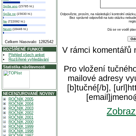
Spíše ano
(15785 hl.)
Spíše ne
(15630 hl.)
Odpovězte, prosím, na následující kontrolní otázku
Bez správné odpovědi na tuto otázku nebude
regi
Ne
(722092 hl.)
Nevim
(18446 hl.)
Dá se ve vodě pla
Celkem hlasovalo: 1282542
V rámci komentářů 
ROZŠÍŘENÉ FUNKCE
Přehled všech anket
Rozšířené vyhledávání
Pro vložení tučného
Statistika návštevnosti
mailové adresy vyu
[b]tučné[/b], [url]
NECENZUROVANÉ NOVINY
[email]jmeno
ROČNÍK 2005
ROČNÍK 2004
ROČNÍK 2003
Zobraz
ROČNÍK 2002
ROČNÍK 2001
ROČNÍK 2000
ROČNÍK 1999
ROČNÍK 1998
ROČNÍK 1997