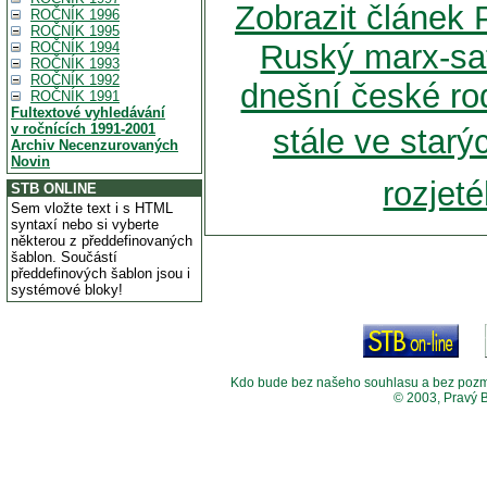
Zobrazit článek
ROČNÍK 1996
ROČNÍK 1995
Ruský marx-sa
ROČNÍK 1994
ROČNÍK 1993
ROČNÍK 1992
dnešní české rod
ROČNÍK 1991
Fultextové vyhledávání
v ročnících 1991-2001
stále ve starý
Archiv Necenzurovaných
Novin
rozjeté
STB ONLINE
Sem vložte text i s HTML
syntaxí nebo si vyberte
některou z předdefinovaných
šablon. Součástí
předdefinových šablon jsou i
systémové bloky!
Kdo bude bez našeho souhlasu a bez pozměny
© 2003, Pravý 