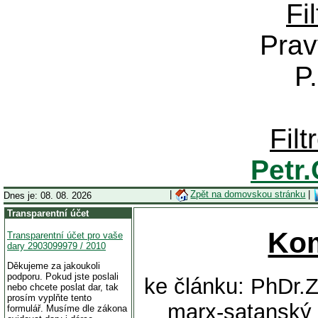
Fi
Prav
P
Fil
Petr
|
Zpět na domovskou stránku
|
Dnes je: 08. 08. 2026
Transparentní účet
Ko
Transparentní účet pro vaše
dary 2903099979 / 2010
Děkujeme za jakoukoli
podporu. Pokud jste poslali
ke článku: PhDr.
nebo chcete poslat dar, tak
prosím vyplňte tento
marx-satanský 
formulář. Musíme dle zákona