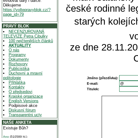
evidovat dary i dárce.
Děkujeme
české rodinné leg
https://voltepravyblok.cz/?
page_id=79
starých kolejíc
PRAVÝ BLOK
NECENZUROVANÁ
vo
TELEVIZE Petra Cibulky
100 nejčtenějších článků
ze dne 28.11.20
AKTUALITY
O nás
Programy
Dokumenty
Rozhovory
Publicistika
Duchovní a mravní
politologie
Jméno (přezdívka):
Přihláška
E-mail:
Kontakty
Titulek:
O předsedovi
Krajské organizace
English Versions
Podpisové akce
Diskusní fórum
Transparentni ucty
NAŠE ANKETA
Existuje Bůh?
Ano
(510589 hl.)