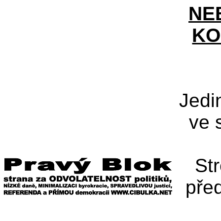
NE
KO
Jedi
ve 
St
pře