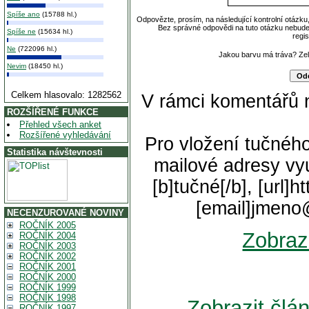
Spíše ano
(15788 hl.)
Odpovězte, prosím, na následující kontrolní otázku
Bez správné odpovědi na tuto otázku nebude
Spíše ne
(15634 hl.)
regi
Ne
(722096 hl.)
Jakou barvu má tráva? Z
Nevim
(18450 hl.)
Celkem hlasovalo: 1282562
V rámci komentářů 
ROZŠÍŘENÉ FUNKCE
Přehled všech anket
Rozšířené vyhledávání
Pro vložení tučného
Statistika návštevnosti
mailové adresy vyu
[b]tučné[/b], [url]
[email]jmeno
NECENZUROVANÉ NOVINY
ROČNÍK 2005
Zobraz
ROČNÍK 2004
ROČNÍK 2003
ROČNÍK 2002
ROČNÍK 2001
ROČNÍK 2000
ROČNÍK 1999
ROČNÍK 1998
Zobrazit člá
ROČNÍK 1997