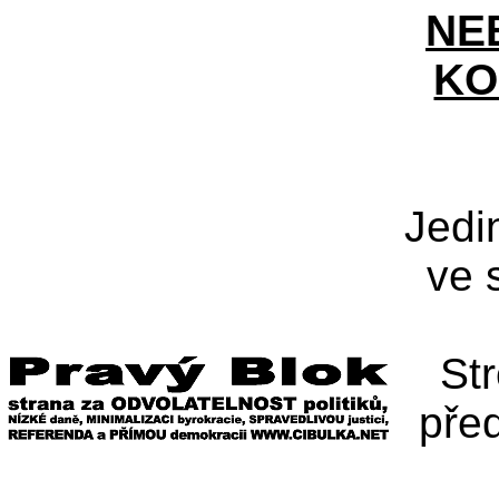
NE
KO
Jedi
ve 
St
pře