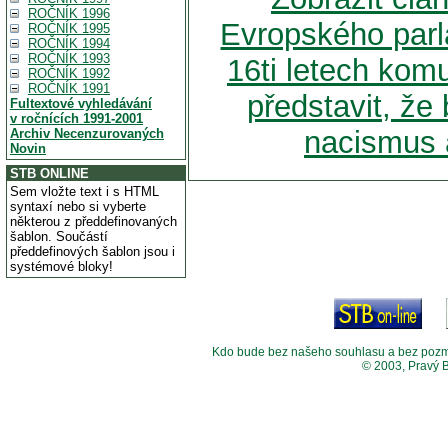
ROČNÍK 1996
Evropského parl
ROČNÍK 1995
ROČNÍK 1994
ROČNÍK 1993
16ti letech komu
ROČNÍK 1992
ROČNÍK 1991
představit, že
Fultextové vyhledávání
v ročnících 1991-2001
nacismus 
Archiv Necenzurovaných
Novin
STB ONLINE
Sem vložte text i s HTML
syntaxí nebo si vyberte
některou z předdefinovaných
šablon. Součástí
předdefinových šablon jsou i
systémové bloky!
Kdo bude bez našeho souhlasu a bez pozměny
© 2003, Pravý 