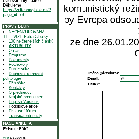
evidovat dary i dárce.
Děkujeme
komunistický reži
https://voltepravyblok.cz/?
page_id=79
by Evropa odsoud
PRAVÝ BLOK
NECENZUROVANÁ
TELEVIZE Petra Cibulky
ze dne 26.01.20
100 nejčtenějších článků
AKTUALITY
O nás
Programy
Dokumenty
Rozhovory
Publicistika
Jméno (přezdívka):
Duchovní a mravní
politologie
E-mail:
Přihláška
Titulek:
Kontakty
O předsedovi
Krajské organizace
English Versions
Podpisové akce
Diskusní fórum
Transparentni ucty
NAŠE ANKETA
Existuje Bůh?
Ano
(510594 hl.)