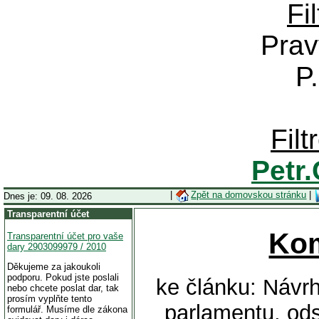
Fi
Prav
P
Fil
Petr
|
Zpět na domovskou stránku
|
Dnes je: 09. 08. 2026
Transparentní účet
Ko
Transparentní účet pro vaše
dary 2903099979 / 2010
Děkujeme za jakoukoli
podporu. Pokud jste poslali
ke článku: Návr
nebo chcete poslat dar, tak
prosím vyplňte tento
parlamentu, ods
formulář. Musíme dle zákona