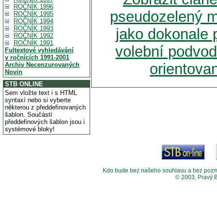
ROČNÍK 1996
pseudozelený m
ROČNÍK 1995
ROČNÍK 1994
ROČNÍK 1993
jako dokonale 
ROČNÍK 1992
ROČNÍK 1991
volební podvod
Fultextové vyhledávání
v ročnících 1991-2001
orientovan
Archiv Necenzurovaných
Novin
STB ONLINE
Sem vložte text i s HTML
syntaxí nebo si vyberte
některou z předdefinovaných
šablon. Součástí
předdefinových šablon jsou i
systémové bloky!
Kdo bude bez našeho souhlasu a bez pozměny
© 2003, Pravý 