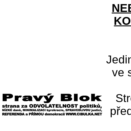
NE
KO
Jedi
ve 
St
pře