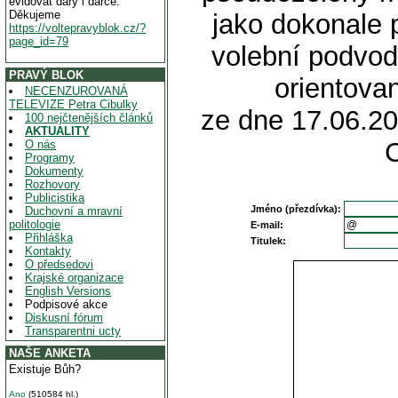
evidovat dary i dárce.
Děkujeme
jako dokonale 
https://voltepravyblok.cz/?
page_id=79
volební podvod
PRAVÝ BLOK
orientovan
NECENZUROVANÁ
TELEVIZE Petra Cibulky
ze dne 17.06.20
100 nejčtenějších článků
AKTUALITY
O nás
Programy
Dokumenty
Rozhovory
Publicistika
Jméno (přezdívka):
Duchovní a mravní
politologie
E-mail:
Přihláška
Titulek:
Kontakty
O předsedovi
Krajské organizace
English Versions
Podpisové akce
Diskusní fórum
Transparentni ucty
NAŠE ANKETA
Existuje Bůh?
Ano
(510584 hl.)