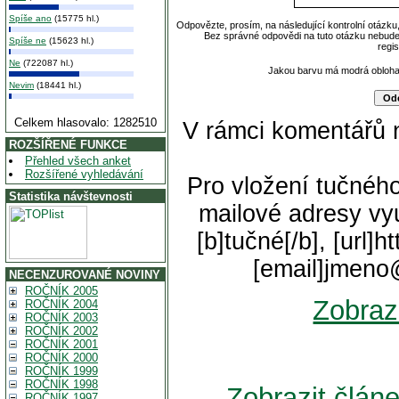
Spíše ano
(15775 hl.)
Odpovězte, prosím, na následující kontrolní otázku
Bez správné odpovědi na tuto otázku nebude
Spíše ne
(15623 hl.)
regi
Ne
(722087 hl.)
Jakou barvu má modrá obloh
Nevim
(18441 hl.)
Celkem hlasovalo: 1282510
V rámci komentářů 
ROZŠÍŘENÉ FUNKCE
Přehled všech anket
Rozšířené vyhledávání
Pro vložení tučného
Statistika návštevnosti
mailové adresy vyu
[b]tučné[/b], [url]
[email]jmeno
NECENZUROVANÉ NOVINY
ROČNÍK 2005
Zobraz
ROČNÍK 2004
ROČNÍK 2003
ROČNÍK 2002
ROČNÍK 2001
ROČNÍK 2000
ROČNÍK 1999
ROČNÍK 1998
Zobrazit člán
ROČNÍK 1997