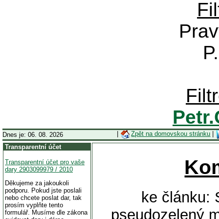
Fi
Prav
P
Fil
Petr
|
Zpět na domovskou stránku
|
Dnes je: 06. 08. 2026
Transparentní účet
Ko
Transparentní účet pro vaše
dary 2903099979 / 2010
Děkujeme za jakoukoli
podporu. Pokud jste poslali
ke článku: 
nebo chcete poslat dar, tak
prosím vyplňte tento
pseudozelený m
formulář. Musíme dle zákona