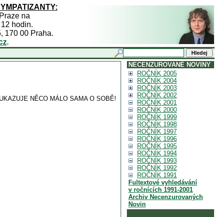
SYMPATIZANTY:
 Praze na
 12 hodin.
5, 170 00 Praha.
cz
.
NECENZUROVANÉ NOVINY
ROČNÍK 2005
ROČNÍK 2004
ROČNÍK 2003
ROČNÍK 2002
 UKAZUJE NĚCO MÁLO SAMA O SOBĚ!
ROČNÍK 2001
ROČNÍK 2000
ROČNÍK 1999
ROČNÍK 1998
ROČNÍK 1997
ROČNÍK 1996
ROČNÍK 1995
ROČNÍK 1994
ROČNÍK 1993
ROČNÍK 1992
ROČNÍK 1991
Fultextové vyhledávání
v ročnících 1991-2001
Archiv Necenzurovaných
Novin