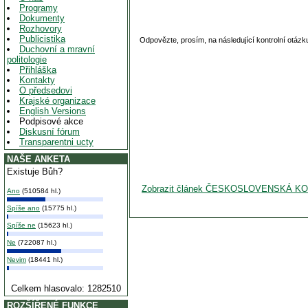
Programy
Dokumenty
Rozhovory
Publicistika
Odpovězte, prosím, na následující kontrolní otázk
Duchovní a mravní
politologie
Přihláška
Kontakty
O předsedovi
Krajské organizace
English Versions
Podpisové akce
Diskusní fórum
Transparentni ucty
NAŠE ANKETA
Existuje Bůh?
Zobrazit článek ČESKOSLOVENSKÁ 
Ano
(510584 hl.)
Spíše ano
(15775 hl.)
Spíše ne
(15623 hl.)
Ne
(722087 hl.)
Nevim
(18441 hl.)
Celkem hlasovalo: 1282510
ROZŠÍŘENÉ FUNKCE