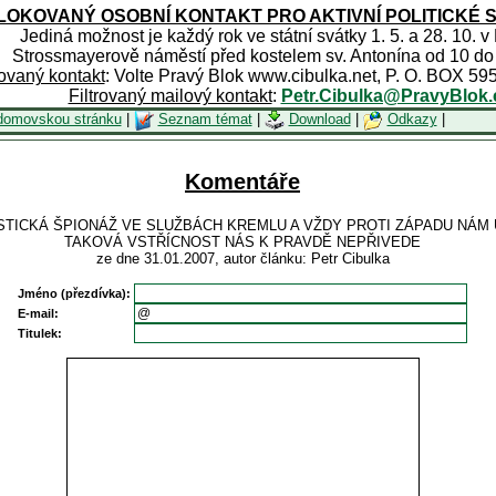
OKOVANÝ OSOBNÍ KONTAKT PRO AKTIVNÍ POLITICKÉ 
Jediná možnost je každý rok ve státní svátky 1. 5. a 28. 10. v
Strossmayerově náměstí před kostelem sv. Antonína od 10 do
rovaný kontakt
: Volte Pravý Blok www.cibulka.net, P. O. BOX 59
Filtrovaný mailový kontakt
:
Petr.Cibulka@PravyBlok.
domovskou stránku
|
Seznam témat
|
Download
|
Odkazy
|
Komentáře
ISTICKÁ ŠPIONÁŽ VE SLUŽBÁCH KREMLU A VŽDY PROTI ZÁPADU NÁM
TAKOVÁ VSTŘÍCNOST NÁS K PRAVDĚ NEPŘIVEDE
ze dne 31.01.2007, autor článku: Petr Cibulka
Jméno (přezdívka):
E-mail:
Titulek: