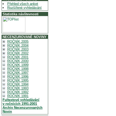
Přehled všech anket
Rozšířené vyhledávání
Statistika návštevnosti
NECENZUROVANÉ NOVINY
ROČNÍK 2005
ROČNÍK 2004
ROČNÍK 2003
ROČNÍK 2002
ROČNÍK 2001
ROČNÍK 2000
ROČNÍK 1999
ROČNÍK 1998
ROČNÍK 1997
ROČNÍK 1996
ROČNÍK 1995
ROČNÍK 1994
ROČNÍK 1993
ROČNÍK 1992
ROČNÍK 1991
Fultextové vyhledávání
v ročnících 1991-2001
Archiv Necenzurovaných
Novin