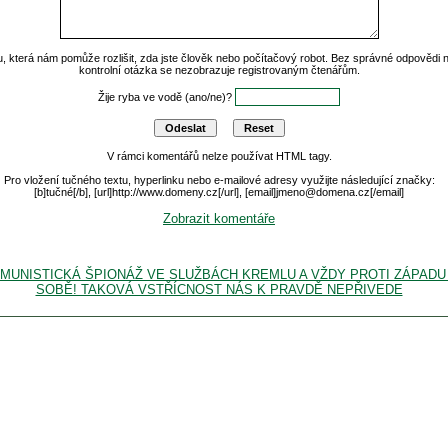
u, která nám pomůže rozlišit, zda jste člověk nebo počítačový robot. Bez správné odpovědi
kontrolní otázka se nezobrazuje registrovaným čtenářům.
Žije ryba ve vodě (ano/ne)?
V rámci komentářů nelze používat HTML tagy.
Pro vložení tučného textu, hyperlinku nebo e-mailové adresy využijte následující značky:
[b]tučné[/b], [url]http://www.domeny.cz[/url], [email]jmeno@domena.cz[/email]
Zobrazit komentáře
KOMUNISTICKÁ ŠPIONÁŽ VE SLUŽBÁCH KREMLU A VŽDY PROTI ZÁPAD
SOBĚ! TAKOVÁ VSTŘÍCNOST NÁS K PRAVDĚ NEPŘIVEDE