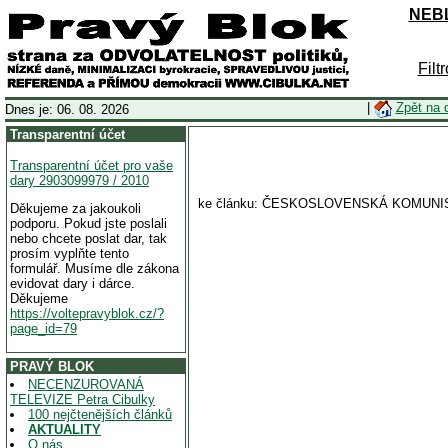
NEBL
Filt
|
Zpět na 
Dnes je: 06. 08. 2026
Transparentní účet
Transparentní účet pro vaše
dary 2903099979 / 2010
ke článku: ČESKOSLOVENSKÁ KOMUN
Děkujeme za jakoukoli
podporu. Pokud jste poslali
nebo chcete poslat dar, tak
prosím vyplňte tento
formulář. Musíme dle zákona
evidovat dary i dárce.
Děkujeme
https://voltepravyblok.cz/?
page_id=79
PRAVÝ BLOK
NECENZUROVANÁ
TELEVIZE Petra Cibulky
100 nejčtenějších článků
AKTUALITY
O nás