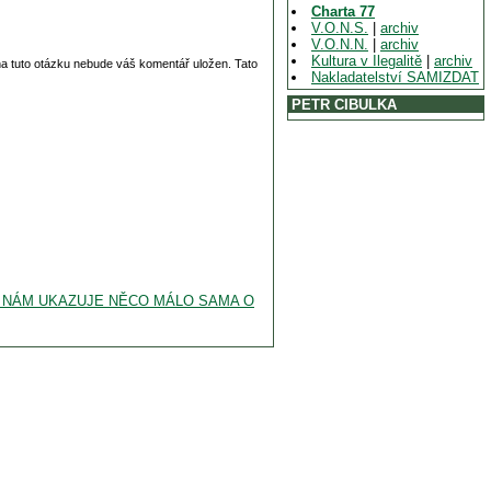
Charta 77
V.O.N.S.
|
archiv
V.O.N.N.
|
archiv
Kultura v Ilegalitě
|
archiv
 na tuto otázku nebude váš komentář uložen. Tato
Nakladatelství SAMIZDAT
PETR CIBULKA
U NÁM UKAZUJE NĚCO MÁLO SAMA O