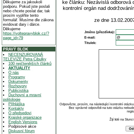
ke článku: Nezávislá odborová 
Děkujeme za jakoukoli
podporu. Pokud jste poslali
kontrolní orgán nad dodržování
nebo chcete poslat dar, tak
prosím vyplňte tento
ze dne 13.02.2007
formulář. Musíme dle zákona
evidovat dary i dárce.
Děkujeme
Jméno (přezdívka):
https://voltepravyblok.cz/?
page_id=79
E-mail:
Titulek:
PRAVÝ BLOK
NECENZUROVANÁ
TELEVIZE Petra Cibulky
100 nejčtenějších článků
AKTUALITY
O nás
Programy
Dokumenty
Rozhovory
Publicistika
Duchovní a mravní
politologie
Přihláška
Odpovězte, prosím, na následující kontrolní otázku
Bez správné odpovědi na tuto otázku nebude
Kontakty
regi
O předsedovi
Krajské organizace
Žijí lidé na Slun
English Versions
Podpisové akce
Diskusní fórum