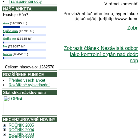
Transparentni ucty
V rámci komentář
NAŠE ANKETA
Pro vložení tučného textu, hyperlinku 
Existuje Bůh?
[b]tučné[/b], [url]http://www.do
Ano
(510595 hl.)
Zobr
Spíše ano
(15791 hl.)
Spíše ne
(15635 hl.)
Ne
(722097 hl.)
Zobrazit článek Nezávislá odbo
jako kontrolní orgán nad dod
Nevim
(18452 hl.)
nap
Celkem hlasovalo: 1282570
ROZŠÍŘENÉ FUNKCE
Přehled všech anket
Rozšířené vyhledávání
Statistika návštevnosti
NECENZUROVANÉ NOVINY
ROČNÍK 2005
ROČNÍK 2004
ROČNÍK 2003