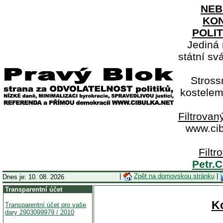
NEB
KON
POLIT
Jediná 
státní sv
Stross
kostelem
Filtrovan
www.cib
Filtr
Petr.
|
Zpět na domovskou stránku
|
Dnes je: 10. 08. 2026
Transparentní účet
K
Transparentní účet pro vaše
dary 2903099979 / 2010