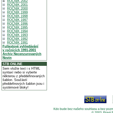
ROČNÍK 2002
ROČNÍK 2001
ROČNÍK 2000
ROČNÍK 1999
ROČNÍK 1998
ROČNÍK 1997
ROČNÍK 1996
ROČNÍK 1995
ROČNÍK 1994
ROČNÍK 1993
ROČNÍK 1992
ROČNÍK 1991
Fultextové vyhledávání
v ročnících 1991-2001
Archiv Necenzurovaných
Novin
STB ONLINE
Sem vložte text i s HTML
syntaxí nebo si vyberte
některou z předdefinovaných
šablon. Součástí
předdefinových šablon jsou i
systémové bloky!
Kdo bude bez našeho souhlasu a bez pozměny
© 2003, Pravý 