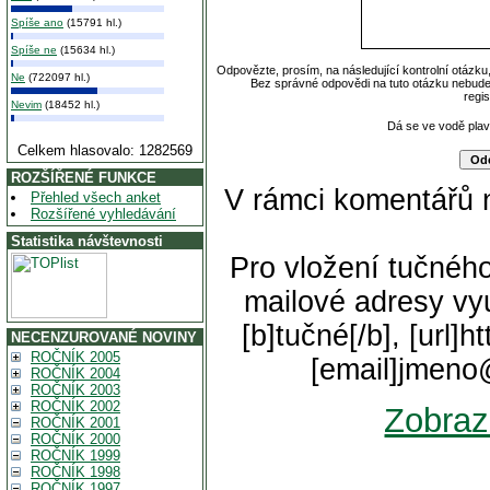
Spíše ano
(15791 hl.)
Spíše ne
(15634 hl.)
Odpovězte, prosím, na následující kontrolní otázku
Ne
(722097 hl.)
Bez správné odpovědi na tuto otázku nebude
regi
Nevim
(18452 hl.)
Dá se ve vodě pla
Celkem hlasovalo: 1282569
ROZŠÍŘENÉ FUNKCE
V rámci komentářů 
Přehled všech anket
Rozšířené vyhledávání
Statistika návštevnosti
Pro vložení tučného
mailové adresy vyu
[b]tučné[/b], [url]
NECENZUROVANÉ NOVINY
ROČNÍK 2005
[email]jmeno
ROČNÍK 2004
ROČNÍK 2003
ROČNÍK 2002
Zobraz
ROČNÍK 2001
ROČNÍK 2000
ROČNÍK 1999
ROČNÍK 1998
ROČNÍK 1997