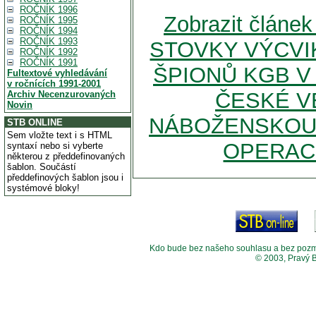
ROČNÍK 1996
Zobrazit člán
ROČNÍK 1995
ROČNÍK 1994
ROČNÍK 1993
STOVKY VÝCVI
ROČNÍK 1992
ROČNÍK 1991
ŠPIONŮ KGB V
Fultextové vyhledávání
v ročnících 1991-2001
ČESKÉ V
Archiv Necenzurovaných
Novin
NÁBOŽENSKOU 
STB ONLINE
Sem vložte text i s HTML
OPERACE
syntaxí nebo si vyberte
některou z předdefinovaných
šablon. Součástí
předdefinových šablon jsou i
systémové bloky!
Kdo bude bez našeho souhlasu a bez pozměny
© 2003, Pravý 