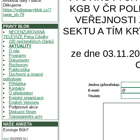
evidovat dary i dárce.
Děkujeme
KGB V ČR POL
https://voltepravyblok.cz/?
page_id=79
VEŘEJNOSTI
PRAVÝ BLOK
SEKTU A TÍM K
NECENZUROVANÁ
TELEVIZE Petra Cibulky
100 nejčtenějších článků
AKTUALITY
ze dne 03.11.20
O nás
Programy
Dokumenty
Rozhovory
Publicistika
Duchovní a mravní
politologie
Přihláška
Jméno (přezdívka):
Kontakty
E-mail:
O předsedovi
Titulek:
Krajské organizace
English Versions
Podpisové akce
Diskusní fórum
Transparentni ucty
NAŠE ANKETA
Existuje Bůh?
Ano
(510595 hl.)