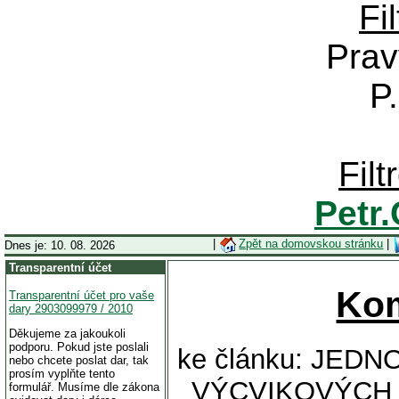
Fi
Prav
P
Fil
Petr
|
Zpět na domovskou stránku
|
Dnes je: 10. 08. 2026
Transparentní účet
Ko
Transparentní účet pro vaše
dary 2903099979 / 2010
Děkujeme za jakoukoli
podporu. Pokud jste poslali
ke článku: JED
nebo chcete poslat dar, tak
prosím vyplňte tento
VÝCVIKOVÝCH 
formulář. Musíme dle zákona