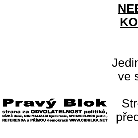
NE
KO
Jedi
ve 
St
pře