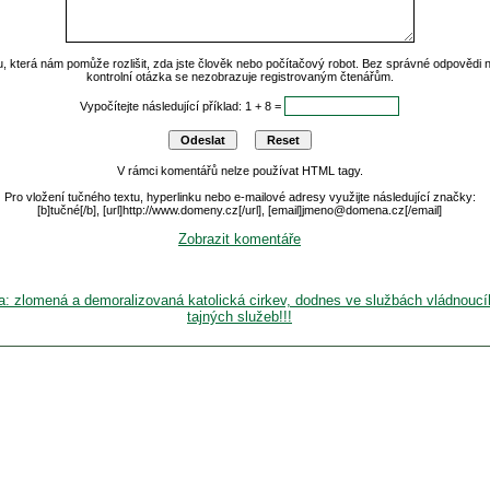
u, která nám pomůže rozlišit, zda jste člověk nebo počítačový robot. Bez správné odpovědi
kontrolní otázka se nezobrazuje registrovaným čtenářům.
Vypočítejte následující příklad: 1 + 8 =
V rámci komentářů nelze používat HTML tagy.
Pro vložení tučného textu, hyperlinku nebo e-mailové adresy využijte následující značky:
[b]tučné[/b], [url]http://www.domeny.cz[/url], [email]jmeno@domena.cz[/email]
Zobrazit komentáře
: zlomená a demoralizovaná katolická cirkev, dodnes ve službách vládnoucí
tajných služeb!!!