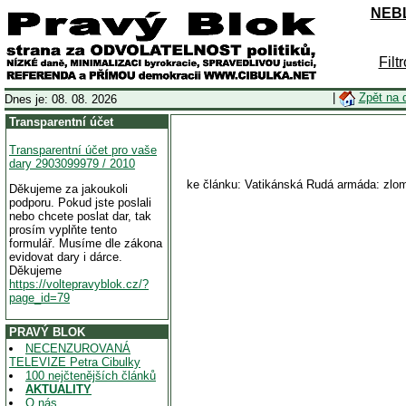
NEBL
Filt
|
Zpět na 
Dnes je: 08. 08. 2026
Transparentní účet
Transparentní účet pro vaše
dary 2903099979 / 2010
ke článku: Vatikánská Rudá armáda: zlom
Děkujeme za jakoukoli
podporu. Pokud jste poslali
nebo chcete poslat dar, tak
prosím vyplňte tento
formulář. Musíme dle zákona
evidovat dary i dárce.
Děkujeme
https://voltepravyblok.cz/?
page_id=79
PRAVÝ BLOK
NECENZUROVANÁ
TELEVIZE Petra Cibulky
100 nejčtenějších článků
AKTUALITY
O nás