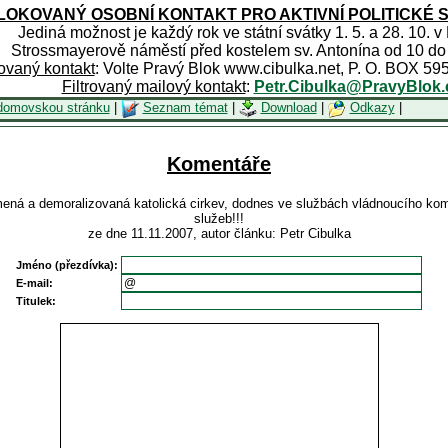
OKOVANÝ OSOBNÍ KONTAKT PRO AKTIVNÍ POLITICKÉ 
Jediná možnost je každý rok ve státní svátky 1. 5. a 28. 10. v
Strossmayerově náměstí před kostelem sv. Antonína od 10 do
rovaný kontakt
: Volte Pravý Blok www.cibulka.net, P. O. BOX 59
Filtrovaný mailový kontakt
:
Petr.Cibulka@PravyBlok.
domovskou stránku
|
Seznam témat
|
Download
|
Odkazy
|
Komentáře
ená a demoralizovaná katolická cirkev, dodnes ve službách vládnoucího komu
služeb!!!
ze dne 11.11.2007, autor článku: Petr Cibulka
Jméno (přezdívka):
E-mail:
Titulek: