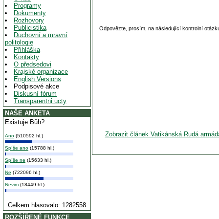
Programy
Dokumenty
Rozhovory
Publicistika
Odpovězte, prosím, na následující kontrolní otázk
Duchovní a mravní
politologie
Přihláška
Kontakty
O předsedovi
Krajské organizace
English Versions
Podpisové akce
Diskusní fórum
Transparentni ucty
NAŠE ANKETA
Existuje Bůh?
Zobrazit článek Vatikánská Rudá armáda
Ano
(510592 hl.)
Spíše ano
(15788 hl.)
Spíše ne
(15633 hl.)
Ne
(722096 hl.)
Nevim
(18449 hl.)
Celkem hlasovalo: 1282558
ROZŠÍŘENÉ FUNKCE