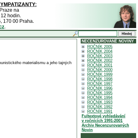
SYMPATIZANTY:
 Praze na
 12 hodin.
5, 170 00 Praha.
cz
.
NECENZUROVANÉ NOVINY
ROČNÍK 2005
ROČNÍK 2004
ROČNÍK 2003
ROČNÍK 2002
nistického materialismu a jeho tajných
ROČNÍK 2001
ROČNÍK 2000
ROČNÍK 1999
ROČNÍK 1998
ROČNÍK 1997
ROČNÍK 1996
ROČNÍK 1995
ROČNÍK 1994
ROČNÍK 1993
ROČNÍK 1992
ROČNÍK 1991
Fultextové vyhledávání
v ročnících 1991-2001
Archiv Necenzurovaných
Novin