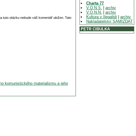
Charta 77
V.O.N.S.
|
archiv
V.O.N.N.
|
archiv
Kultura v Ilegalitě
|
archiv
 na tuto otázku nebude váš komentář uložen. Tato
Nakladatelství SAMIZDAT
PETR CIBULKA
ho komunistického materialismu a jeho