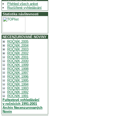
Přehled všech anket
Rozšířené vyhledávání
Statistika návštevnosti
NECENZUROVANÉ NOVINY
ROČNÍK 2005
ROČNÍK 2004
ROČNÍK 2003
ROČNÍK 2002
ROČNÍK 2001
ROČNÍK 2000
ROČNÍK 1999
ROČNÍK 1998
ROČNÍK 1997
ROČNÍK 1996
ROČNÍK 1995
ROČNÍK 1994
ROČNÍK 1993
ROČNÍK 1992
ROČNÍK 1991
Fultextové vyhledávání
v ročnících 1991-2001
Archiv Necenzurovaných
Novin