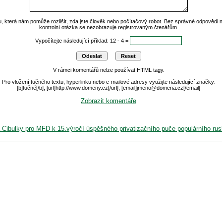
u, která nám pomůže rozlišit, zda jste člověk nebo počítačový robot. Bez správné odpovědi
kontrolní otázka se nezobrazuje registrovaným čtenářům.
Vypočítejte následující příklad: 12 - 4 =
V rámci komentářů nelze používat HTML tagy.
Pro vložení tučného textu, hyperlinku nebo e-mailové adresy využijte následující značky:
[b]tučné[/b], [url]http://www.domeny.cz[/url], [email]jmeno@domena.cz[/email]
Zobrazit komentáře
ra Cibulky pro MFD k 15.výročí úspěšného privatizačního puče populárního 