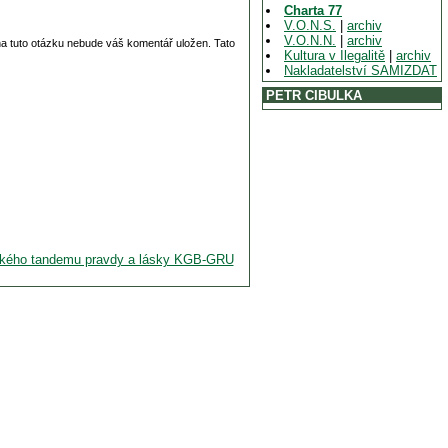
Charta 77
V.O.N.S.
|
archiv
V.O.N.N.
|
archiv
 na tuto otázku nebude váš komentář uložen. Tato
Kultura v Ilegalitě
|
archiv
Nakladatelství SAMIZDAT
PETR CIBULKA
ruského tandemu pravdy a lásky KGB-GRU