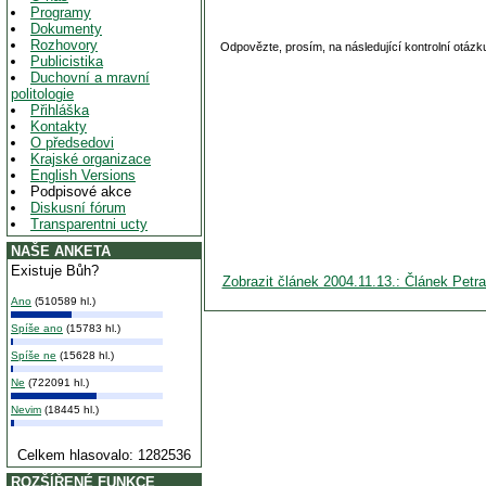
Programy
Dokumenty
Rozhovory
Odpovězte, prosím, na následující kontrolní otázk
Publicistika
Duchovní a mravní
politologie
Přihláška
Kontakty
O předsedovi
Krajské organizace
English Versions
Podpisové akce
Diskusní fórum
Transparentni ucty
NAŠE ANKETA
Existuje Bůh?
Zobrazit článek 2004.11.13.: Článek Pet
Ano
(510589 hl.)
Spíše ano
(15783 hl.)
Spíše ne
(15628 hl.)
Ne
(722091 hl.)
Nevim
(18445 hl.)
Celkem hlasovalo: 1282536
ROZŠÍŘENÉ FUNKCE