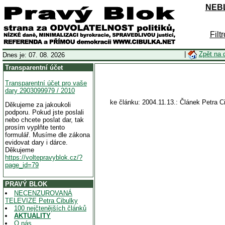
NEBL
Filt
|
Zpět na 
Dnes je: 07. 08. 2026
Transparentní účet
Transparentní účet pro vaše
dary 2903099979 / 2010
ke článku: 2004.11.13.: Článek Petra 
Děkujeme za jakoukoli
podporu. Pokud jste poslali
nebo chcete poslat dar, tak
prosím vyplňte tento
formulář. Musíme dle zákona
evidovat dary i dárce.
Děkujeme
https://voltepravyblok.cz/?
page_id=79
PRAVÝ BLOK
NECENZUROVANÁ
TELEVIZE Petra Cibulky
100 nejčtenějších článků
AKTUALITY
O nás