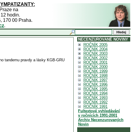
SYMPATIZANTY:
 Praze na
 12 hodin.
5, 170 00 Praha.
cz
.
NECENZUROVANÉ NOVINY
ROČNÍK 2005
ROČNÍK 2004
ROČNÍK 2003
ROČNÍK 2002
ského tandemu pravdy a lásky KGB-GRU
ROČNÍK 2001
ROČNÍK 2000
ROČNÍK 1999
ROČNÍK 1998
ROČNÍK 1997
ROČNÍK 1996
ROČNÍK 1995
ROČNÍK 1994
ROČNÍK 1993
ROČNÍK 1992
ROČNÍK 1991
Fultextové vyhledávání
v ročnících 1991-2001
Archiv Necenzurovaných
Novin