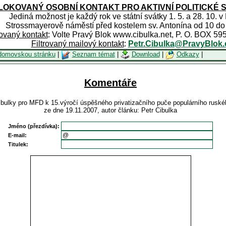
OKOVANÝ OSOBNÍ KONTAKT PRO AKTIVNÍ POLITICKÉ 
Jediná možnost je každý rok ve státní svátky 1. 5. a 28. 10. v
Strossmayerově náměstí před kostelem sv. Antonína od 10 do
rovaný kontakt
: Volte Pravý Blok www.cibulka.net, P. O. BOX 59
Filtrovaný mailový kontakt
:
Petr.Cibulka@PravyBlok.
domovskou stránku
|
Seznam témat
|
Download
|
Odkazy
|
Komentáře
Cibulky pro MFD k 15.výročí úspěšného privatizačního puče populárního ru
ze dne 19.11.2007, autor článku: Petr Cibulka
Jméno (přezdívka):
E-mail:
Titulek: