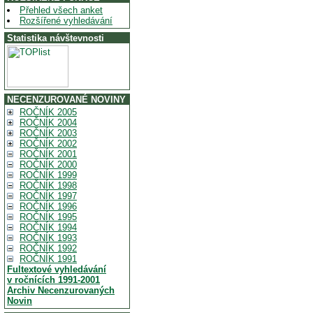
Přehled všech anket
Rozšířené vyhledávání
Statistika návštevnosti
NECENZUROVANÉ NOVINY
ROČNÍK 2005
ROČNÍK 2004
ROČNÍK 2003
ROČNÍK 2002
ROČNÍK 2001
ROČNÍK 2000
ROČNÍK 1999
ROČNÍK 1998
ROČNÍK 1997
ROČNÍK 1996
ROČNÍK 1995
ROČNÍK 1994
ROČNÍK 1993
ROČNÍK 1992
ROČNÍK 1991
Fultextové vyhledávání
v ročnících 1991-2001
Archiv Necenzurovaných
Novin