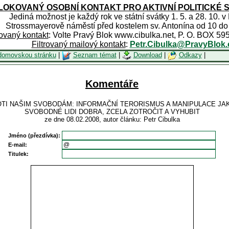
OKOVANÝ OSOBNÍ KONTAKT PRO AKTIVNÍ POLITICKÉ 
Jediná možnost je každý rok ve státní svátky 1. 5. a 28. 10. v
Strossmayerově náměstí před kostelem sv. Antonína od 10 do
rovaný kontakt
: Volte Pravý Blok www.cibulka.net, P. O. BOX 59
Filtrovaný mailový kontakt
:
Petr.Cibulka@PravyBlok.
domovskou stránku
|
Seznam témat
|
Download
|
Odkazy
|
Komentáře
PROTI NAŠIM SVOBODÁM: INFORMAČNÍ TERORISMUS A MANIPULACE JA
SVOBODNÉ LIDI DOBRA, ZCELA ZOTROČIT A VYHUBIT
ze dne 08.02.2008, autor článku: Petr Cibulka
Jméno (přezdívka):
E-mail:
Titulek: