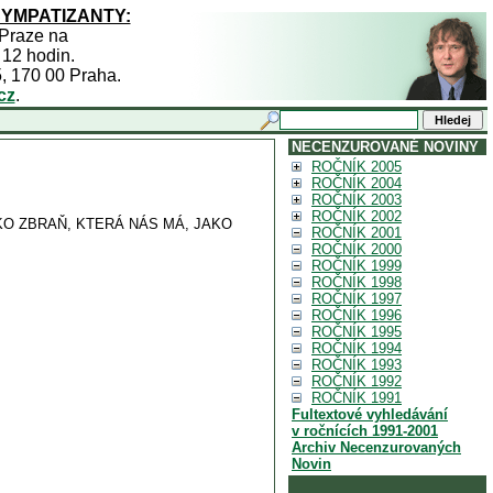
SYMPATIZANTY:
 Praze na
 12 hodin.
5, 170 00 Praha.
cz
.
NECENZUROVANÉ NOVINY
ROČNÍK 2005
ROČNÍK 2004
ROČNÍK 2003
ROČNÍK 2002
KO ZBRAŇ, KTERÁ NÁS MÁ, JAKO
ROČNÍK 2001
ROČNÍK 2000
ROČNÍK 1999
ROČNÍK 1998
ROČNÍK 1997
ROČNÍK 1996
ROČNÍK 1995
ROČNÍK 1994
ROČNÍK 1993
ROČNÍK 1992
ROČNÍK 1991
Fultextové vyhledávání
v ročnících 1991-2001
Archiv Necenzurovaných
Novin