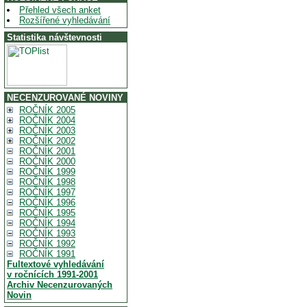
Přehled všech anket
Rozšířené vyhledávání
Statistika návštevnosti
NECENZUROVANÉ NOVINY
ROČNÍK 2005
ROČNÍK 2004
ROČNÍK 2003
ROČNÍK 2002
ROČNÍK 2001
ROČNÍK 2000
ROČNÍK 1999
ROČNÍK 1998
ROČNÍK 1997
ROČNÍK 1996
ROČNÍK 1995
ROČNÍK 1994
ROČNÍK 1993
ROČNÍK 1992
ROČNÍK 1991
Fultextové vyhledávání
v ročnících 1991-2001
Archiv Necenzurovaných
Novin