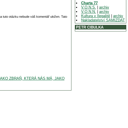
Charta 77
V.O.N.S.
|
archiv
V.O.N.N.
|
archiv
Kultura v Ilegalitě
|
archiv
 na tuto otázku nebude váš komentář uložen. Tato
Nakladatelství SAMIZDAT
PETR CIBULKA
JAKO ZBRAŇ, KTERÁ NÁS MÁ, JAKO