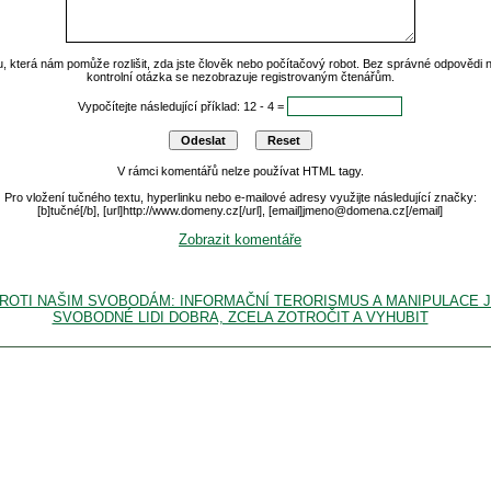
u, která nám pomůže rozlišit, zda jste člověk nebo počítačový robot. Bez správné odpovědi
kontrolní otázka se nezobrazuje registrovaným čtenářům.
Vypočítejte následující příklad: 12 - 4 =
V rámci komentářů nelze používat HTML tagy.
Pro vložení tučného textu, hyperlinku nebo e-mailové adresy využijte následující značky:
[b]tučné[/b], [url]http://www.domeny.cz[/url], [email]jmeno@domena.cz[/email]
Zobrazit komentáře
A PROTI NAŠIM SVOBODÁM: INFORMAČNÍ TERORISMUS A MANIPULACE 
SVOBODNÉ LIDI DOBRA, ZCELA ZOTROČIT A VYHUBIT