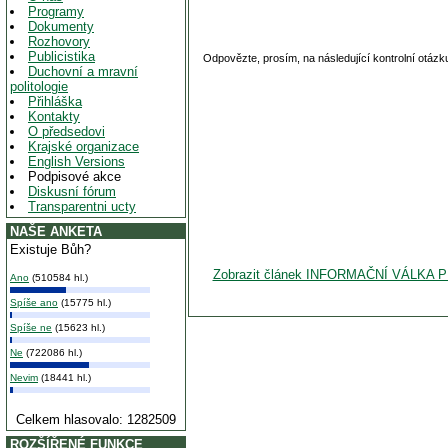
Programy
Dokumenty
Rozhovory
Publicistika
Odpovězte, prosím, na následující kontrolní otázk
Duchovní a mravní
politologie
Přihláška
Kontakty
O předsedovi
Krajské organizace
English Versions
Podpisové akce
Diskusní fórum
Transparentni ucty
NAŠE ANKETA
Existuje Bůh?
Zobrazit článek INFORMAČNÍ VÁLK
Ano
(510584 hl.)
Spíše ano
(15775 hl.)
Spíše ne
(15623 hl.)
Ne
(722086 hl.)
Nevim
(18441 hl.)
Celkem hlasovalo: 1282509
ROZŠÍŘENÉ FUNKCE