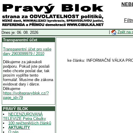
NEBL
Filt
|
Zpět na 
Dnes je: 06. 08. 2026
Transparentní účet
Transparentní účet pro vaše
dary 2903099979 / 2010
ke článku: INFORMAČNÍ VÁLKA 
Děkujeme za jakoukoli
podporu. Pokud jste poslali
nebo chcete poslat dar, tak
prosím vyplňte tento
formulář. Musíme dle zákona
evidovat dary i dárce.
Děkujeme
https://voltepravyblok.cz/?
page_id=79
PRAVÝ BLOK
NECENZUROVANÁ
TELEVIZE Petra Cibulky
100 nejčtenějších článků
AKTUALITY
O nás