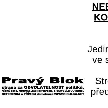
NE
KO
Jedi
ve 
St
pře