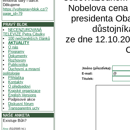
evidovat dary i dárce.
Děkujeme
Nobelova cena 
https://voltepravyblok.cz/?
page_id=79
presidenta Ob
PRAVÝ BLOK
důstojní
NECENZUROVANÁ
TELEVIZE Petra Cibulky
ze dne 12.10.20
100 nejčtenějších článků
AKTUALITY
O nás
Programy
Dokumenty
Rozhovory
Publicistika
Jméno (přezdívka):
Duchovní a mravní
politologie
E-mail:
Přihláška
Titulek:
Kontakty
O předsedovi
Krajské organizace
English Versions
Podpisové akce
Diskusní fórum
Transparentni ucty
NAŠE ANKETA
Existuje Bůh?
Ano
(510595 hl.)