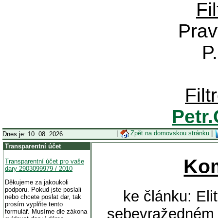
Fi
Prav
P
Fil
Petr
|
Zpět na domovskou stránku
|
Dnes je: 10. 08. 2026
Transparentní účet
Ko
Transparentní účet pro vaše
dary 2903099979 / 2010
Děkujeme za jakoukoli
podporu. Pokud jste poslali
ke článku: El
nebo chcete poslat dar, tak
prosím vyplňte tento
sebevražedném ú
formulář. Musíme dle zákona