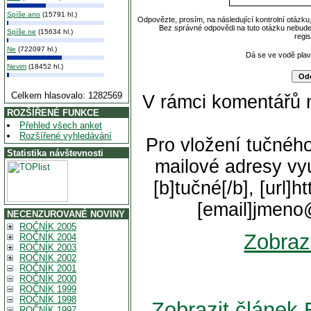
Spíše ano
(15791 hl.)
Odpovězte, prosím, na následující kontrolní otázku
Bez správné odpovědi na tuto otázku nebude
Spíše ne
(15634 hl.)
regi
Ne
(722097 hl.)
Dá se ve vodě pla
Nevim
(18452 hl.)
Celkem hlasovalo: 1282569
V rámci komentářů 
ROZŠÍŘENÉ FUNKCE
Přehled všech anket
Rozšířené vyhledávání
Pro vložení tučného
Statistika návštevnosti
mailové adresy vyu
[b]tučné[/b], [url]
[email]jmeno
NECENZUROVANÉ NOVINY
ROČNÍK 2005
Zobraz
ROČNÍK 2004
ROČNÍK 2003
ROČNÍK 2002
ROČNÍK 2001
ROČNÍK 2000
ROČNÍK 1999
ROČNÍK 1998
Zobrazit článek 
ROČNÍK 1997