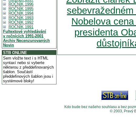
ROČNÍK 1996
sebevražedném ú
ROČNÍK 1995
ROČNÍK 1994
ROČNÍK 1993
Nobelova cena 
ROČNÍK 1992
ROČNÍK 1991
presidenta Ob
Fultextové vyhledávání
v ročnících 1991-2001
důstojní
Archiv Necenzurovaných
Novin
STB ONLINE
Sem vložte text i s HTML
syntaxí nebo si vyberte
některou z předdefinovaných
šablon. Součástí
předdefinových šablon jsou i
systémové bloky!
Kdo bude bez našeho souhlasu a bez pozměny
© 2003, Pravý 