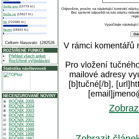
Spíše ano
(15779 hl.)
Odpovězte, prosím, na následující kontrolní otázku
Bez správné odpovědi na tuto otázku nebude
Spíše ne
(15627 hl.)
regi
Ne
(722090 hl.)
Vypočítejte následující
Nevim
(18443 hl.)
Celkem hlasovalo: 1282526
V rámci komentářů 
ROZŠÍŘENÉ FUNKCE
Přehled všech anket
Rozšířené vyhledávání
Pro vložení tučného
Statistika návštevnosti
mailové adresy vyu
[b]tučné[/b], [url]
[email]jmeno
NECENZUROVANÉ NOVINY
ROČNÍK 2005
Zobraz
ROČNÍK 2004
ROČNÍK 2003
ROČNÍK 2002
ROČNÍK 2001
ROČNÍK 2000
ROČNÍK 1999
ROČNÍK 1998
Zobrazit člá
ROČNÍK 1997