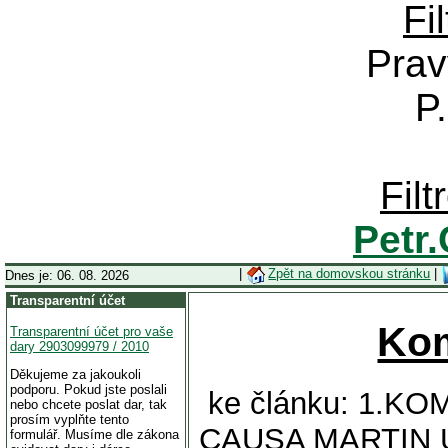
Fi
Prav
P
Fil
Petr
|
Zpět na domovskou stránku
|
Dnes je: 06. 08. 2026
Transparentní účet
Ko
Transparentní účet pro vaše
dary 2903099979 / 2010
Děkujeme za jakoukoli
podporu. Pokud jste poslali
ke článku: 1.K
nebo chcete poslat dar, tak
prosím vyplňte tento
CAUSA MARTIN U
formulář. Musíme dle zákona