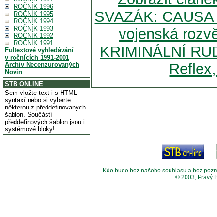
ROČNÍK 1996
SVAZÁK: CAUSA 
ROČNÍK 1995
ROČNÍK 1994
ROČNÍK 1993
vojenská roz
ROČNÍK 1992
ROČNÍK 1991
KRIMINÁLNÍ RUD
Fultextové vyhledávání
v ročnících 1991-2001
Reflex,
Archiv Necenzurovaných
Novin
STB ONLINE
Sem vložte text i s HTML
syntaxí nebo si vyberte
některou z předdefinovaných
šablon. Součástí
předdefinových šablon jsou i
systémové bloky!
Kdo bude bez našeho souhlasu a bez pozměny
© 2003, Pravý 