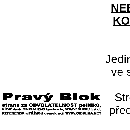
NE
KO
Jedi
ve 
St
pře