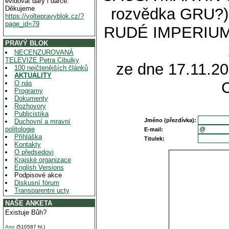
evidovat dary i dárce.
Děkujeme
rozvědka GRU?
https://voltepravyblok.cz/?
page_id=79
RUDÉ IMPERIUM (T
PRAVÝ BLOK
NECENZUROVANÁ
TELEVIZE Petra Cibulky
ze dne 17.11.20
100 nejčtenějších článků
AKTUALITY
O nás
Programy
Dokumenty
Rozhovory
Publicistika
Jméno (přezdívka):
Duchovní a mravní
politologie
E-mail:
Přihláška
Titulek:
Kontakty
O předsedovi
Krajské organizace
English Versions
Podpisové akce
Diskusní fórum
Transparentni ucty
NAŠE ANKETA
Existuje Bůh?
Ano
(510587 hl.)