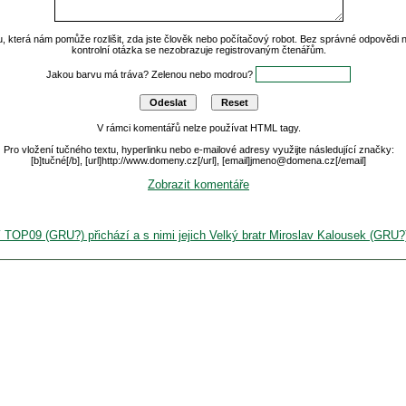
u, která nám pomůže rozlišit, zda jste člověk nebo počítačový robot. Bez správné odpovědi
kontrolní otázka se nezobrazuje registrovaným čtenářům.
Jakou barvu má tráva? Zelenou nebo modrou?
V rámci komentářů nelze používat HTML tagy.
Pro vložení tučného textu, hyperlinku nebo e-mailové adresy využijte následující značky:
[b]tučné[/b], [url]http://www.domeny.cz[/url], [email]jmeno@domena.cz[/email]
Zobrazit komentáře
í TOP09 (GRU?) přichází a s nimi jejich Velký bratr Miroslav Kalousek (GRU?)!!