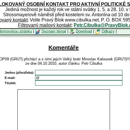
OKOVANÝ OSOBNÍ KONTAKT PRO AKTIVNÍ POLITICKÉ 
Jediná možnost je každý rok ve státní svátky 1. 5. a 28. 10. v
Strossmayerově náměstí před kostelem sv. Antonína od 10 do
rovaný kontakt
: Volte Pravý Blok www.cibulka.net, P. O. BOX 59
Filtrovaný mailový kontakt
:
Petr.Cibulka@PravyBlok.
domovskou stránku
|
Seznam témat
|
Download
|
Odkazy
|
Komentáře
TOP09 (GRU?) přichází a s nimi jejich Velký bratr Miroslav Kalousek (GRU?)!!! 
ze dne 04.10.2010, autor článku: Petr Cibulka
Jméno (přezdívka):
E-mail:
Titulek: