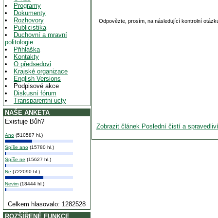
Programy
Dokumenty
Rozhovory
Odpovězte, prosím, na následující kontrolní otázk
Publicistika
Duchovní a mravní
politologie
Přihláška
Kontakty
O předsedovi
Krajské organizace
English Versions
Podpisové akce
Diskusní fórum
Transparentni ucty
NAŠE ANKETA
Existuje Bůh?
Zobrazit článek Poslední čistí a spravedliv
Ano
(510587 hl.)
Spíše ano
(15780 hl.)
Spíše ne
(15627 hl.)
Ne
(722090 hl.)
Nevim
(18444 hl.)
Celkem hlasovalo: 1282528
ROZŠÍŘENÉ FUNKCE