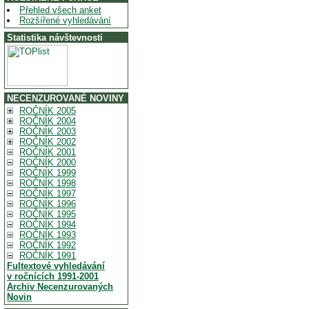
Přehled všech anket
Rozšířené vyhledávání
Statistika návštevnosti
NECENZUROVANÉ NOVINY
ROČNÍK 2005
ROČNÍK 2004
ROČNÍK 2003
ROČNÍK 2002
ROČNÍK 2001
ROČNÍK 2000
ROČNÍK 1999
ROČNÍK 1998
ROČNÍK 1997
ROČNÍK 1996
ROČNÍK 1995
ROČNÍK 1994
ROČNÍK 1993
ROČNÍK 1992
ROČNÍK 1991
Fultextové vyhledávání
v ročnících 1991-2001
Archiv Necenzurovaných
Novin