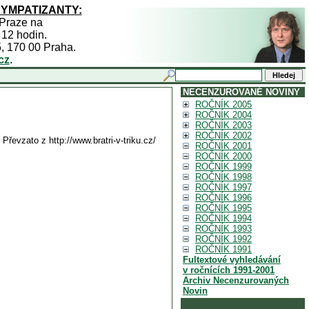
SYMPATIZANTY:
 Praze na
 12 hodin.
5, 170 00 Praha.
cz
.
NECENZUROVANÉ NOVINY
ROČNÍK 2005
ROČNÍK 2004
ROČNÍK 2003
ROČNÍK 2002
Převzato z http://www.bratri-v-triku.cz/
ROČNÍK 2001
ROČNÍK 2000
ROČNÍK 1999
ROČNÍK 1998
ROČNÍK 1997
ROČNÍK 1996
ROČNÍK 1995
ROČNÍK 1994
ROČNÍK 1993
ROČNÍK 1992
ROČNÍK 1991
Fultextové vyhledávání
v ročnících 1991-2001
Archiv Necenzurovaných
Novin