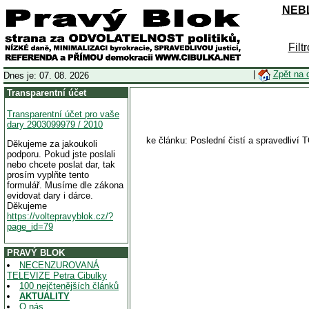
NEBL
Filt
|
Zpět na 
Dnes je: 07. 08. 2026
Transparentní účet
Transparentní účet pro vaše
dary 2903099979 / 2010
ke článku: Poslední čistí a spravedliví 
Děkujeme za jakoukoli
podporu. Pokud jste poslali
nebo chcete poslat dar, tak
prosím vyplňte tento
formulář. Musíme dle zákona
evidovat dary i dárce.
Děkujeme
https://voltepravyblok.cz/?
page_id=79
PRAVÝ BLOK
NECENZUROVANÁ
TELEVIZE Petra Cibulky
100 nejčtenějších článků
AKTUALITY
O nás