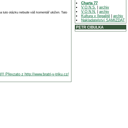
Charta 77
V.O.N.S.
|
archiv
V.O.N.N.
|
archiv
 na tuto otázku nebude váš komentář uložen. Tato
Kultura v Ilegalitě
|
archiv
Nakladatelství SAMIZDAT
PETR CIBULKA
! Převzato z http://www.bratri-v-triku.cz/