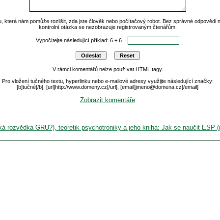
u, která nám pomůže rozlišit, zda jste člověk nebo počítačový robot. Bez správné odpovědi
kontrolní otázka se nezobrazuje registrovaným čtenářům.
Vypočítejte následující příklad: 6 + 6 =
V rámci komentářů nelze používat HTML tagy.
Pro vložení tučného textu, hyperlinku nebo e-mailové adresy využijte následující značky:
[b]tučné[/b], [url]http://www.domeny.cz[/url], [email]jmeno@domena.cz[/email]
Zobrazit komentáře
ská rozvědka GRU?), teoretik psychotroniky a jeho kniha: Jak se naučit ESP