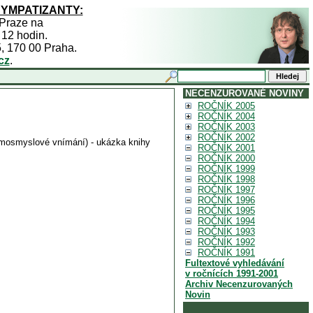
SYMPATIZANTY:
 Praze na
 12 hodin.
5, 170 00 Praha.
cz
.
NECENZUROVANÉ NOVINY
ROČNÍK 2005
ROČNÍK 2004
ROČNÍK 2003
ROČNÍK 2002
mimosmyslové vnímání) - ukázka knihy
ROČNÍK 2001
ROČNÍK 2000
ROČNÍK 1999
ROČNÍK 1998
ROČNÍK 1997
ROČNÍK 1996
ROČNÍK 1995
ROČNÍK 1994
ROČNÍK 1993
ROČNÍK 1992
ROČNÍK 1991
Fultextové vyhledávání
v ročnících 1991-2001
Archiv Necenzurovaných
Novin