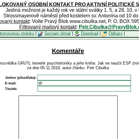
OKOVANÝ OSOBNÍ KONTAKT PRO AKTIVNÍ POLITICKÉ 
Jediná možnost je každý rok ve státní svátky 1. 5. a 28. 10. v
Strossmayerově náměstí před kostelem sv. Antonína od 10 do
rovaný kontakt
: Volte Pravý Blok www.cibulka.net, P. O. BOX 59
Filtrovaný mailový kontakt
:
Petr.Cibulka@PravyBlok.
domovskou stránku
|
Seznam témat
|
Download
|
Odkazy
|
Komentáře
á rozvědka GRU?), teoretik psychotroniky a jeho kniha: Jak se naučit ESP (
ze dne 05.11.2010, autor článku: Petr Cibulka
Jméno (přezdívka):
E-mail:
Titulek: