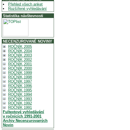
Přehled všech anket
Rozšířené vyhledávání
Statistika návštevnosti
NECENZUROVANÉ NOVINY
ROČNÍK 2005
ROČNÍK 2004
ROČNÍK 2003
ROČNÍK 2002
ROČNÍK 2001
ROČNÍK 2000
ROČNÍK 1999
ROČNÍK 1998
ROČNÍK 1997
ROČNÍK 1996
ROČNÍK 1995
ROČNÍK 1994
ROČNÍK 1993
ROČNÍK 1992
ROČNÍK 1991
Fultextové vyhledávání
v ročnících 1991-2001
Archiv Necenzurovaných
Novin