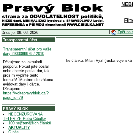
NEBL
Filt
|
Zpět na 
Dnes je: 08. 08. 2026
Transparentní účet
Transparentní účet pro vaše
dary 2903099979 / 2010
ke článku: Milan Rýzl (ruská vojensk
Děkujeme za jakoukoli
podporu. Pokud jste poslali
nebo chcete poslat dar, tak
prosím vyplňte tento
formulář. Musíme dle zákona
evidovat dary i dárce.
Děkujeme
https://voltepravyblok.cz/?
page_id=79
PRAVÝ BLOK
NECENZUROVANÁ
TELEVIZE Petra Cibulky
100 nejčtenějších článků
AKTUALITY
O nás