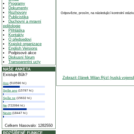
Programy
Dokumenty
Rozhovory
Odpovězte, prosím, na následující kontrolní otázk
Publicistika
Duchovní a mravní
politologie
Přihláška
Kontakty
O předsedovi
Krajské organizace
English Versions
Podpisové akce
Diskusní fórum
Transparentni ucty
NAŠE ANKETA
Existuje Bůh?
Zobrazit článek Milan Rýzl (ruská vojen
Ano
(510590 hl.)
Spíše ano
(15787 hl.)
Spíše ne
(15632 hl.)
Ne
(722094 hl.)
Nevim
(18447 hl.)
Celkem hlasovalo: 1282550
ROZŠÍŘENÉ FUNKCE