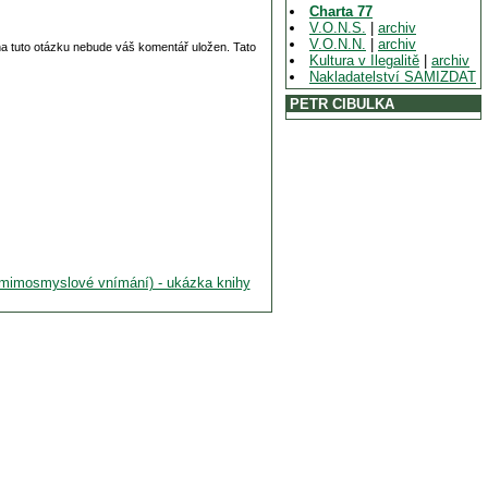
Charta 77
V.O.N.S.
|
archiv
V.O.N.N.
|
archiv
 na tuto otázku nebude váš komentář uložen. Tato
Kultura v Ilegalitě
|
archiv
Nakladatelství SAMIZDAT
PETR CIBULKA
 (mimosmyslové vnímání) - ukázka knihy