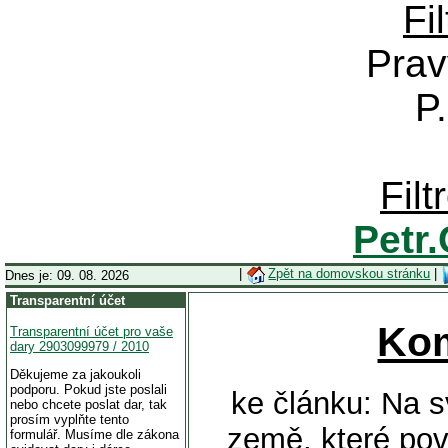
Fi
Prav
P
Fil
Petr
|
Zpět na domovskou stránku
|
Dnes je: 09. 08. 2026
Transparentní účet
Ko
Transparentní účet pro vaše
dary 2903099979 / 2010
Děkujeme za jakoukoli
podporu. Pokud jste poslali
ke článku: Na sv
nebo chcete poslat dar, tak
prosím vyplňte tento
země, které pov
formulář. Musíme dle zákona