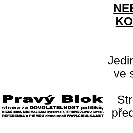
NE
KO
Jedi
ve 
St
pře