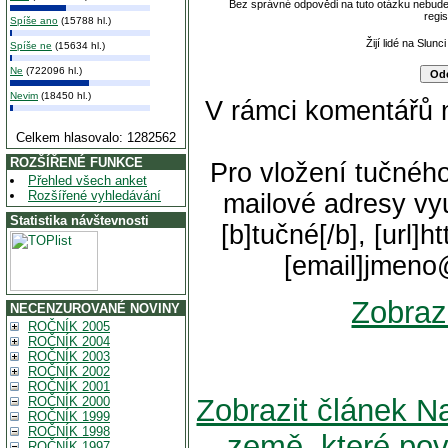
Bez správné odpovědi na tuto otázku nebude
regi
Spíše ano
(15788 hl.)
Žijí lidé na Slun
Spíše ne
(15634 hl.)
Ne
(722096 hl.)
Nevim
(18450 hl.)
V rámci komentářů 
Celkem hlasovalo: 1282562
ROZŠÍŘENÉ FUNKCE
Pro vložení tučného
Přehled všech anket
Rozšířené vyhledávání
mailové adresy vyu
Statistika návštevnosti
[b]tučné[/b], [url]
[email]jmeno
Zobraz
NECENZUROVANÉ NOVINY
ROČNÍK 2005
ROČNÍK 2004
ROČNÍK 2003
ROČNÍK 2002
ROČNÍK 2001
Zobrazit článek Na
ROČNÍK 2000
ROČNÍK 1999
ROČNÍK 1998
země, které pov
ROČNÍK 1997