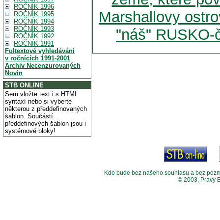
ROČNÍK 1996
Marshallovy ostro
ROČNÍK 1995
ROČNÍK 1994
ROČNÍK 1993
"náš" RUSKO-če
ROČNÍK 1992
ROČNÍK 1991
Fultextové vyhledávání
v ročnících 1991-2001
Archiv Necenzurovaných
Novin
STB ONLINE
Sem vložte text i s HTML
syntaxí nebo si vyberte
některou z předdefinovaných
šablon. Součástí
předdefinových šablon jsou i
systémové bloky!
Kdo bude bez našeho souhlasu a bez pozměny
© 2003, Pravý 