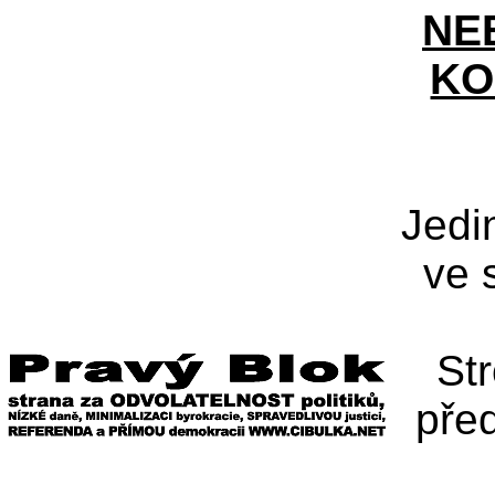
NE
KO
Jedi
ve 
St
pře