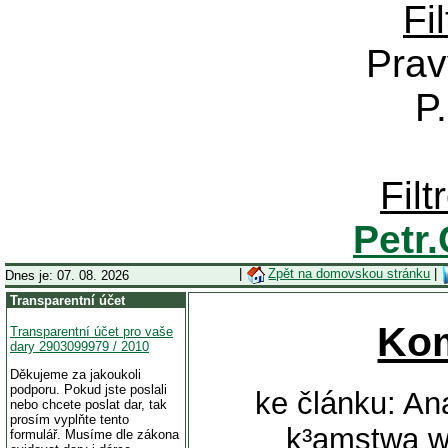
Fi
Prav
P
Fil
Petr
|
Zpět na domovskou stránku
|
Dnes je: 07. 08. 2026
Transparentní účet
Ko
Transparentní účet pro vaše
dary 2903099979 / 2010
Děkujeme za jakoukoli
podporu. Pokud jste poslali
ke článku: An
nebo chcete poslat dar, tak
prosím vyplňte tento
k³amstwa w
formulář. Musíme dle zákona