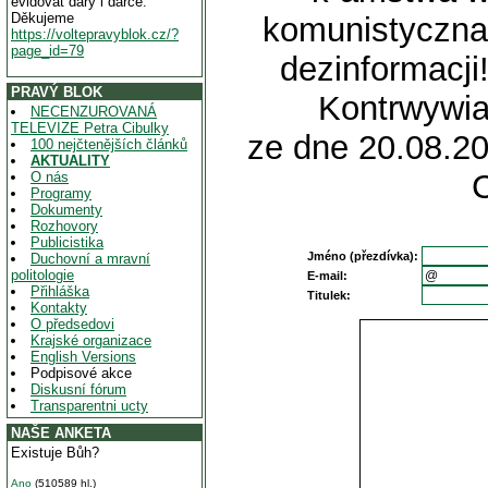
evidovat dary i dárce.
Děkujeme
komunistyczna 
https://voltepravyblok.cz/?
page_id=79
dezinformacji
PRAVÝ BLOK
Kontrwywi
NECENZUROVANÁ
TELEVIZE Petra Cibulky
ze dne 20.08.20
100 nejčtenějších článků
AKTUALITY
O nás
Programy
Dokumenty
Rozhovory
Publicistika
Jméno (přezdívka):
Duchovní a mravní
politologie
E-mail:
Přihláška
Titulek:
Kontakty
O předsedovi
Krajské organizace
English Versions
Podpisové akce
Diskusní fórum
Transparentni ucty
NAŠE ANKETA
Existuje Bůh?
Ano
(510589 hl.)