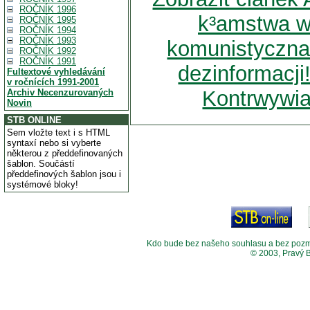
ROČNÍK 1996
k³amstwa w
ROČNÍK 1995
ROČNÍK 1994
ROČNÍK 1993
komunistyczna 
ROČNÍK 1992
ROČNÍK 1991
dezinformacji
Fultextové vyhledávání
v ročnících 1991-2001
Kontrwywi
Archiv Necenzurovaných
Novin
STB ONLINE
Sem vložte text i s HTML
syntaxí nebo si vyberte
některou z předdefinovaných
šablon. Součástí
předdefinových šablon jsou i
systémové bloky!
Kdo bude bez našeho souhlasu a bez pozměny
© 2003, Pravý 