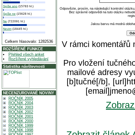
Spíše ano
(15783 hl.)
Odpovězte, prosím, na následující kontrolní otázku
Bez správné odpovědi na tuto otázku nebude
Spíše ne
(15628 hl.)
regi
Ne
(722091 hl.)
Jakou barvu má modrá obloh
Nevim
(18445 hl.)
Celkem hlasovalo: 1282536
V rámci komentářů 
ROZŠÍŘENÉ FUNKCE
Přehled všech anket
Rozšířené vyhledávání
Pro vložení tučného
Statistika návštevnosti
mailové adresy vyu
[b]tučné[/b], [url]
[email]jmeno
NECENZUROVANÉ NOVINY
ROČNÍK 2005
Zobraz
ROČNÍK 2004
ROČNÍK 2003
ROČNÍK 2002
ROČNÍK 2001
ROČNÍK 2000
ROČNÍK 1999
ROČNÍK 1998
Zobrazit článek 
ROČNÍK 1997