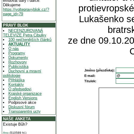
evidovat dary i dárce.
Děkujeme
protievropské
https://voltepravyblok.cz/?
page_id=79
Lukašenko se
PRAVÝ BLOK
bratr
NECENZUROVANÁ
TELEVIZE Petra Cibulky
ze dne 09.10.20
100 nejčtenějších článků
AKTUALITY
O nás
Programy
Dokumenty
Rozhovory
Publicistika
Jméno (přezdívka):
Duchovní a mravní
politologie
E-mail:
Přihláška
Titulek:
Kontakty
O předsedovi
Krajské organizace
English Versions
Podpisové akce
Diskusní fórum
Transparentni ucty
NAŠE ANKETA
Existuje Bůh?
Ano
(510589 hl.)