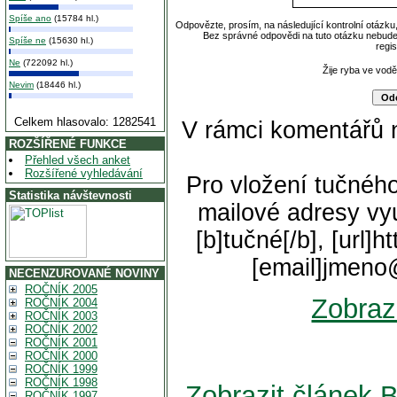
Spíše ano
(15784 hl.)
Odpovězte, prosím, na následující kontrolní otázku
Bez správné odpovědi na tuto otázku nebude
Spíše ne
(15630 hl.)
regi
Ne
(722092 hl.)
Žije ryba ve vod
Nevim
(18446 hl.)
Celkem hlasovalo: 1282541
V rámci komentářů 
ROZŠÍŘENÉ FUNKCE
Přehled všech anket
Rozšířené vyhledávání
Pro vložení tučného
Statistika návštevnosti
mailové adresy vyu
[b]tučné[/b], [url]
[email]jmeno
NECENZUROVANÉ NOVINY
ROČNÍK 2005
Zobraz
ROČNÍK 2004
ROČNÍK 2003
ROČNÍK 2002
ROČNÍK 2001
ROČNÍK 2000
ROČNÍK 1999
ROČNÍK 1998
Zobrazit článek 
ROČNÍK 1997