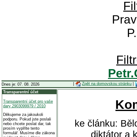
Fi
Prav
P
Fil
Petr
|
Zpět na domovskou stránku
|
Dnes je: 07. 08. 2026
Transparentní účet
Ko
Transparentní účet pro vaše
dary 2903099979 / 2010
Děkujeme za jakoukoli
podporu. Pokud jste poslali
ke článku: Bě
nebo chcete poslat dar, tak
prosím vyplňte tento
diktátor a
formulář. Musíme dle zákona