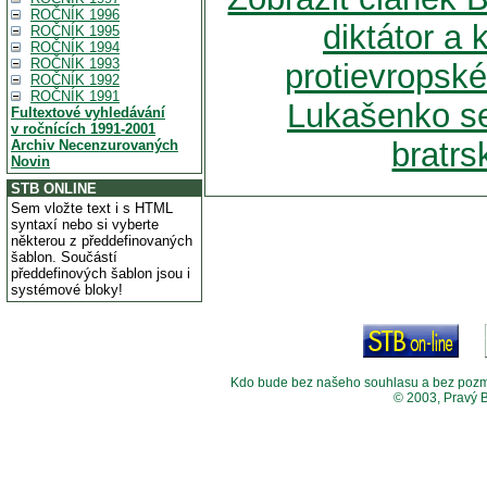
ROČNÍK 1996
diktátor a
ROČNÍK 1995
ROČNÍK 1994
ROČNÍK 1993
protievropské
ROČNÍK 1992
ROČNÍK 1991
Lukašenko se
Fultextové vyhledávání
v ročnících 1991-2001
bratr
Archiv Necenzurovaných
Novin
STB ONLINE
Sem vložte text i s HTML
syntaxí nebo si vyberte
některou z předdefinovaných
šablon. Součástí
předdefinových šablon jsou i
systémové bloky!
Kdo bude bez našeho souhlasu a bez pozměny
© 2003, Pravý 