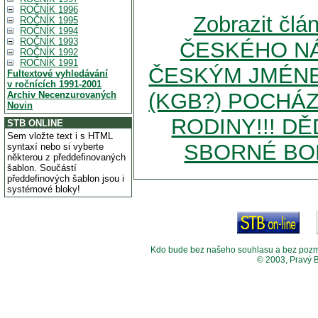
ROČNÍK 1996
Zobrazit č
ROČNÍK 1995
ROČNÍK 1994
ROČNÍK 1993
ČESKÉHO NÁ
ROČNÍK 1992
ROČNÍK 1991
ČESKÝM JMÉNE
Fultextové vyhledávání
v ročnících 1991-2001
(KGB?) POCHÁZ
Archiv Necenzurovaných
Novin
RODINY!!! D
STB ONLINE
Sem vložte text i s HTML
SBORNÉ BOR
syntaxí nebo si vyberte
některou z předdefinovaných
šablon. Součástí
předdefinových šablon jsou i
systémové bloky!
Kdo bude bez našeho souhlasu a bez pozměny
© 2003, Pravý 