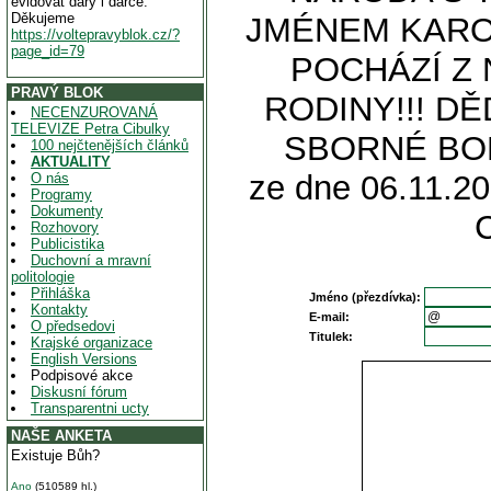
evidovat dary i dárce.
Děkujeme
JMÉNEM KAROL
https://voltepravyblok.cz/?
page_id=79
POCHÁZÍ Z
PRAVÝ BLOK
RODINY!!! D
NECENZUROVANÁ
TELEVIZE Petra Cibulky
SBORNÉ BOR
100 nejčtenějších článků
AKTUALITY
ze dne 06.11.20
O nás
Programy
Dokumenty
Rozhovory
Publicistika
Duchovní a mravní
politologie
Přihláška
Jméno (přezdívka):
Kontakty
E-mail:
O předsedovi
Titulek:
Krajské organizace
English Versions
Podpisové akce
Diskusní fórum
Transparentni ucty
NAŠE ANKETA
Existuje Bůh?
Ano
(510589 hl.)