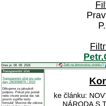
Fi
Prav
P
Fil
Petr
|
Zpět na domovskou stránku
|
Dnes je: 08. 08. 2026
Transparentní účet
Ko
Transparentní účet pro vaše
dary 2903099979 / 2010
Děkujeme za jakoukoli
podporu. Pokud jste poslali
ke článku: N
nebo chcete poslat dar, tak
prosím vyplňte tento
NÁRODA S 
formulář. Musíme dle zákona