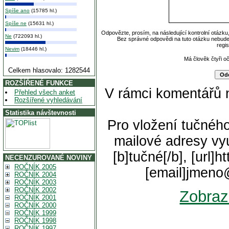
Spíše ano
(15785 hl.)
Spíše ne
(15631 hl.)
Odpovězte, prosím, na následující kontrolní otázku
Ne
(722093 hl.)
Bez správné odpovědi na tuto otázku nebude
regi
Nevim
(18446 hl.)
Má člověk čtyři o
Celkem hlasovalo: 1282544
ROZŠÍŘENÉ FUNKCE
V rámci komentářů 
Přehled všech anket
Rozšířené vyhledávání
Statistika návštevnosti
Pro vložení tučného
mailové adresy vyu
[b]tučné[/b], [url]
NECENZUROVANÉ NOVINY
ROČNÍK 2005
[email]jmeno
ROČNÍK 2004
ROČNÍK 2003
ROČNÍK 2002
Zobraz
ROČNÍK 2001
ROČNÍK 2000
ROČNÍK 1999
ROČNÍK 1998
ROČNÍK 1997