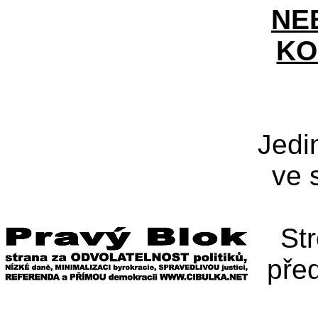
NE
KO
Jedi
ve 
St
pře