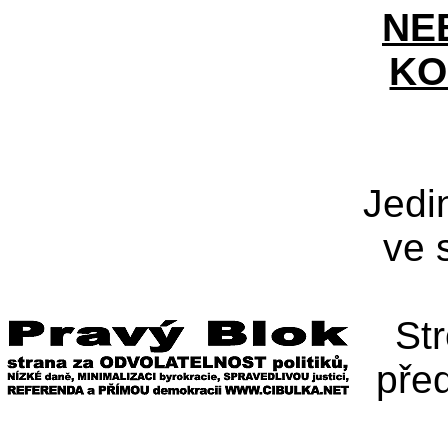
NE
KO
Jedi
ve 
St
pře