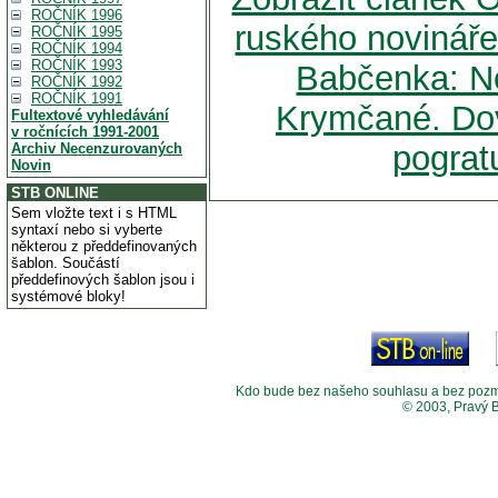
ROČNÍK 1996
ruského novináře
ROČNÍK 1995
ROČNÍK 1994
ROČNÍK 1993
Babčenka: No
ROČNÍK 1992
ROČNÍK 1991
Krymčané. Dov
Fultextové vyhledávání
v ročnících 1991-2001
pogratu
Archiv Necenzurovaných
Novin
STB ONLINE
Sem vložte text i s HTML
syntaxí nebo si vyberte
některou z předdefinovaných
šablon. Součástí
předdefinových šablon jsou i
systémové bloky!
Kdo bude bez našeho souhlasu a bez pozměny
© 2003, Pravý 