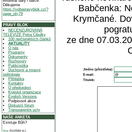
evidovat dary i dárce.
Děkujeme
Babčenka: No
https://voltepravyblok.cz/?
page_id=79
Krymčané. Dov
PRAVÝ BLOK
pogratu
NECENZUROVANÁ
TELEVIZE Petra Cibulky
ze dne 07.03.20
100 nejčtenějších článků
AKTUALITY
O nás
Programy
Dokumenty
Rozhovory
Publicistika
Jméno (přezdívka):
Duchovní a mravní
politologie
E-mail:
Přihláška
Titulek:
Kontakty
O předsedovi
Krajské organizace
English Versions
Podpisové akce
Diskusní fórum
Transparentni ucty
NAŠE ANKETA
Existuje Bůh?
Ano
(510589 hl.)