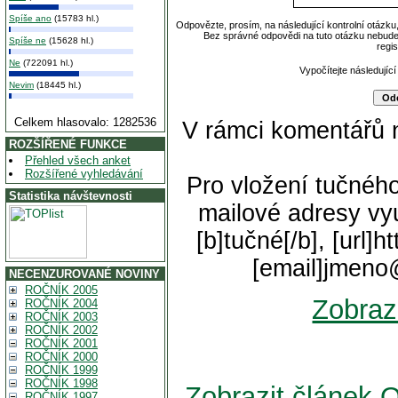
Spíše ano
(15783 hl.)
Odpovězte, prosím, na následující kontrolní otázku
Bez správné odpovědi na tuto otázku nebude
Spíše ne
(15628 hl.)
regi
Ne
(722091 hl.)
Vypočítejte následující
Nevim
(18445 hl.)
Celkem hlasovalo: 1282536
V rámci komentářů 
ROZŠÍŘENÉ FUNKCE
Přehled všech anket
Rozšířené vyhledávání
Pro vložení tučného
Statistika návštevnosti
mailové adresy vyu
[b]tučné[/b], [url]
[email]jmeno
NECENZUROVANÉ NOVINY
ROČNÍK 2005
Zobraz
ROČNÍK 2004
ROČNÍK 2003
ROČNÍK 2002
ROČNÍK 2001
ROČNÍK 2000
ROČNÍK 1999
ROČNÍK 1998
Zobrazit článek 
ROČNÍK 1997