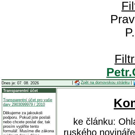
Fi
Prav
P
Fil
Petr
|
Zpět na domovskou stránku
|
Dnes je: 07. 08. 2026
Transparentní účet
Ko
Transparentní účet pro vaše
dary 2903099979 / 2010
Děkujeme za jakoukoli
podporu. Pokud jste poslali
ke článku: Oh
nebo chcete poslat dar, tak
prosím vyplňte tento
ruského novináře
formulář. Musíme dle zákona