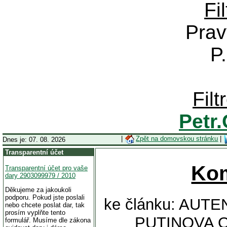
Fi
Prav
P
Fil
Petr
|
Zpět na domovskou stránku
|
Dnes je: 07. 08. 2026
Transparentní účet
Ko
Transparentní účet pro vaše
dary 2903099979 / 2010
Děkujeme za jakoukoli
podporu. Pokud jste poslali
ke článku: AU
nebo chcete poslat dar, tak
prosím vyplňte tento
PUTINOVA O
formulář. Musíme dle zákona