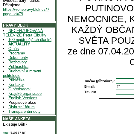
evidovat dary i dárce.
Děkujeme
PUTINOVO
https://voltepravyblok.cz/?
page_id=79
NEMOCNICE, 
PRAVÝ BLOK
KAŽDÝ OBČAN
NECENZUROVANÁ
TELEVIZE Petra Cibulky
SVĚTA POUZ
100 nejčtenějších článků
AKTUALITY
ze dne 07.04.20
O nás
Programy
Dokumenty
Rozhovory
Publicistika
Duchovní a mravní
politologie
Přihláška
Jméno (přezdívka):
Kontakty
E-mail:
O předsedovi
Titulek:
Krajské organizace
English Versions
Podpisové akce
Diskusní fórum
Transparentni ucty
NAŠE ANKETA
Existuje Bůh?
Ano
(510587 hl.)