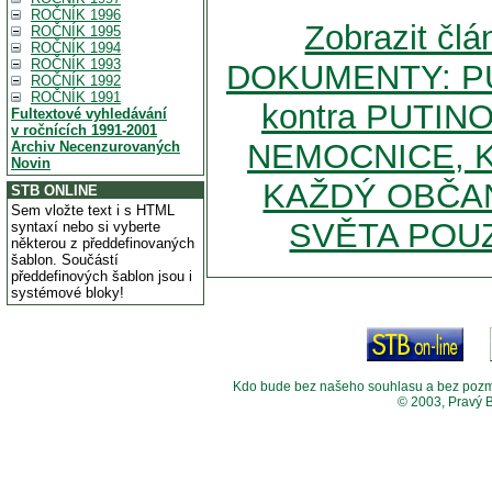
ROČNÍK 1996
Zobrazit č
ROČNÍK 1995
ROČNÍK 1994
ROČNÍK 1993
DOKUMENTY: P
ROČNÍK 1992
ROČNÍK 1991
kontra PUTI
Fultextové vyhledávání
v ročnících 1991-2001
NEMOCNICE, 
Archiv Necenzurovaných
Novin
KAŽDÝ OBČAN
STB ONLINE
Sem vložte text i s HTML
SVĚTA POUZ
syntaxí nebo si vyberte
některou z předdefinovaných
šablon. Součástí
předdefinových šablon jsou i
systémové bloky!
Kdo bude bez našeho souhlasu a bez pozměny
© 2003, Pravý 