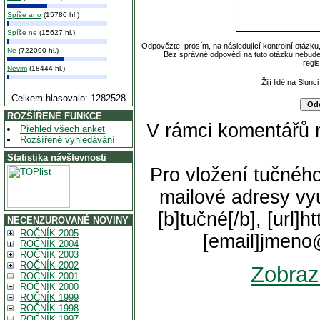
Spíše ano
(15780 hl.)
Spíše ne
(15627 hl.)
Odpovězte, prosím, na následující kontrolní otázku
Ne
(722090 hl.)
Bez správné odpovědi na tuto otázku nebude
regi
Nevim
(18444 hl.)
Žijí lidé na Slun
Celkem hlasovalo: 1282528
ROZŠÍŘENÉ FUNKCE
V rámci komentářů 
Přehled všech anket
Rozšířené vyhledávání
Statistika návštevnosti
Pro vložení tučného
mailové adresy vyu
[b]tučné[/b], [url]
NECENZUROVANÉ NOVINY
ROČNÍK 2005
[email]jmeno
ROČNÍK 2004
ROČNÍK 2003
ROČNÍK 2002
Zobraz
ROČNÍK 2001
ROČNÍK 2000
ROČNÍK 1999
ROČNÍK 1998
ROČNÍK 1997