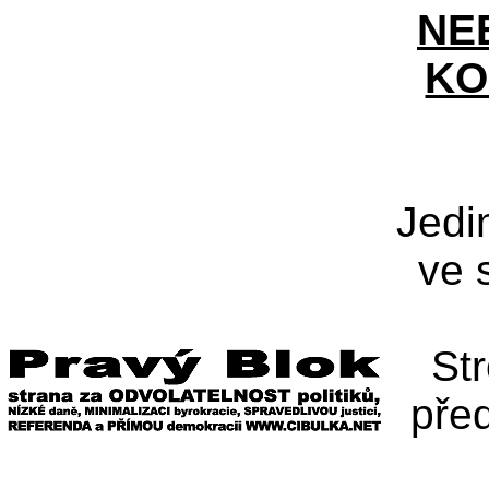
NE
KO
Jedi
ve 
St
pře